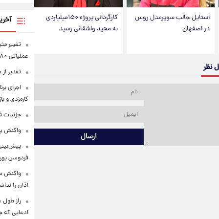
استایل جالب سوپرمدل روس
کارگردانی پروژه ۱۵۰میلیاردی
آخری
در اصفهان
به مجید واشقانی رسید
تغییر مثب
عملیاتی ۸۰ درصد رشد کرد
ل نظر
تقدیر از
اجرای برن
کارمزدی و با
جزئیات ف
واکنش پل
ارسال
پیش‌بینی
فردوسی پور 
واکنش سح
اذان را نداش
ادعایی که ج