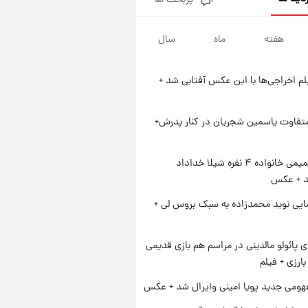
پربحث ها
زمان پخش «مرد سه هزار چهره»
مشخص شد
هفته
ماه
سال
۱ روز پیش
کار استقلال و رامین رضاییان رسما
تمام شد + عکس / خداحافظی
یلم اخراجی‌ها با این عکس آفتابی شد +
صمیمانه آبی ها با رامین!
۱ روز پیش
آتش اختلاف در اینستاگرام؛ تمجید
از حردانی به مذاق رضاییان خوش
متفاوت یاسمین شجریان در کنار پدرش+
نیامد+عکس
۱ روز پیش
پروین اعتصامی در دوران نوجوانی؛
ژست صمیمی خانواده ۴ نفره شیلا خداداد
اواخر دهه ۱۲۹۰ شمسی
شد + عکس
ایی نوید محمدزاده به سبک بروس لی +
پائولو مالدینی در مراسم هم بازی قدیمی
ارزی + فیلم
ومی جدید پویا امینی وایرال شد + عکس