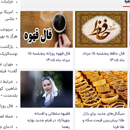
جره
جزئیات ش
آمریکا ب
+ عکس
سرنوشت 
هرگز به بهر
بازگشت م
نوستالژیک 
فال حافظ پنجشنبه ۱۵ مرداد
فال قهوه روزانه پنجشنبه ۱۵
ماه ۱۴۰۵
مرداد ماه ۱۴۰۵
مهران غف
گفت+ فیلم
شرایط تا
شاهین، کوی
بلندمدت +
فال روزانه و
سیگنال‌های جدید برای بازار
فقیهه سلطانی و افسانه
حمله لفظ
طلا؛ پیش‌بینی قیمت سکه و
چهره‌آزاد در فیلم جدید بهاره
ادعای جد
طلا فردا
رهنما