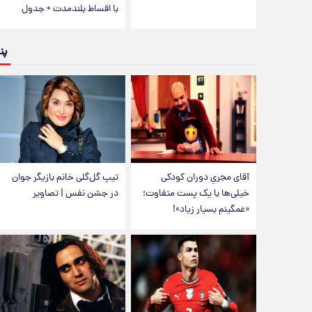
با اقساط بلندمدت + جدول
پن
آقای مجریِ دوران کودکی
تیپ گل‌گلی خانم بازیگر جوان
خیلی‌ها با یک پست متفاوت؛
در جشن نفس | تصاویر
«غمگینم بسیار زیاد»!