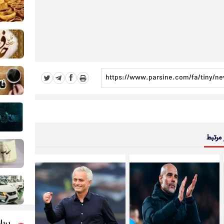
 مرتبط
پربا