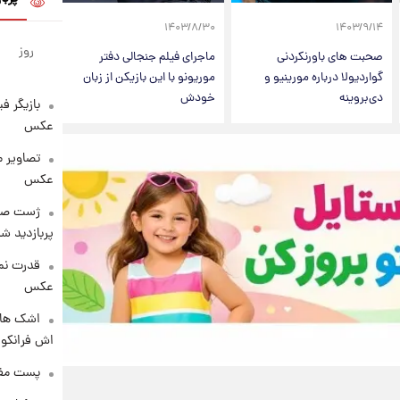
۱۴۰۳/۸/۳۰
۱۴۰۳/۹/۱۴
روز
صحبت های باورنکردنی
ماجرای فیلم جنجالی دفتر
گواردیولا درباره مورینیو و
موریونو با این بازیکن از زبان
دی‌بروینه
خودش
بازیگر ف
عکس
تصاویر 
عکس
پربازدید 
قدرت نم
عکس
اشک های 
اش فرانکو ب
پست مفه