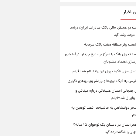
ن اخبار
ت در عملکرد مالی بانک صادرات ایران/ درآمد
 شعب برتر منطقه هفت بانک سرمایه
امه تحول بانک با تمرکز بر منابع پایدار، درآمدهای
زسازی اعتماد مشتریان
عال‌سازی «کیف پول ایران» اعلام شد+فیلم
یس به فیک نیوزها و بازنشر ویدیوهای تکراری
 جنجالی احسان علیخانی درباره میثاقی و
وایرال شد+فیلم
ر دولتشاهی به حاشیه‌ها: قصد توهین به
تم
راز طول عمر انسان در دستان یک نوجوان ۱۵ ساله؟
هان را شگفت‌زده کرد