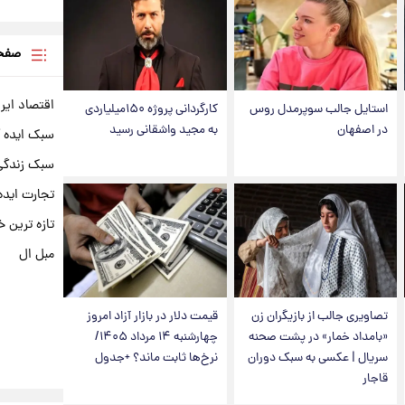
صفحه
اقتصاد ایر
استایل جالب سوپرمدل روس
کارگردانی پروژه ۱۵۰میلیاردی
در اصفهان
به مجید واشقانی رسید
سبک ایده 
سبک زندگی 
تجارت ایده
تازه ترین خ
مبل ال
تصاویری جالب از بازیگران زن
قیمت دلار در بازار آزاد امروز
«بامداد خمار» در پشت صحنه
چهارشنبه ۱۴ مرداد ۱۴۰۵/
سریال | عکسی به سبک دوران
نرخ‌ها ثابت ماند؟ +جدول
قاجار