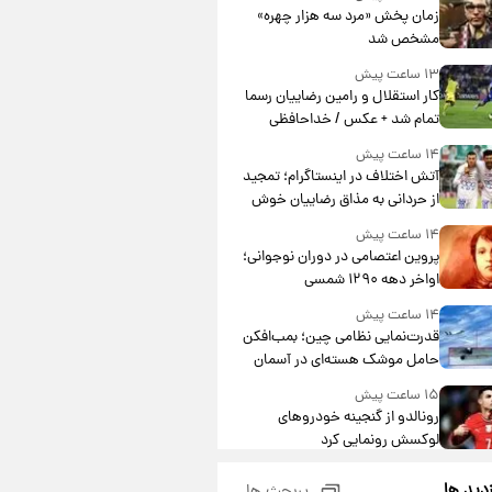
مشارکت چند درصد است؟
زمان پخش «مرد سه هزار چهره»
مشخص شد
۱۳ ساعت پیش
کار استقلال و رامین رضاییان رسما
تمام شد + عکس / خداحافظی
صمیمانه آبی ها با رامین!
۱۴ ساعت پیش
آتش اختلاف در اینستاگرام؛ تمجید
از حردانی به مذاق رضاییان خوش
نیامد+عکس
۱۴ ساعت پیش
پروین اعتصامی در دوران نوجوانی؛
اواخر دهه ۱۲۹۰ شمسی
۱۴ ساعت پیش
قدرت‌نمایی نظامی چین؛ بمب‌افکن
حامل موشک هسته‌ای در آسمان
ظاهر شد
۱۵ ساعت پیش
رونالدو از گنجینه خودروهای
لوکسش رونمایی کرد
۱۶ ساعت پیش
زدید ها