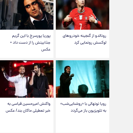
رونالدو از گنجینه خودروهای
پوریا پورسرخ با این گریم
لوکسش رونمایی کرد
جذابیتش را از دست داد +
عکس
رویا نونهالی با «روشنایی‌شب»
واکنش امیرحسین قیاسی به
به تلویزیون باز می‌گردد
خبر تعطیلی ماکان بند/ عکس