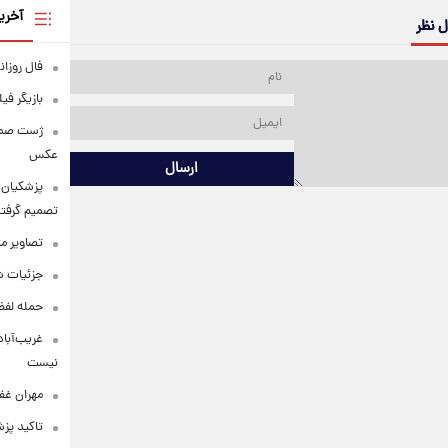
آخری
ل نظر
فال روزانه وا
بازیگر فی
عکس
ارسال
پزشکیان: 
تصمیم گرفتن
تصاویر م
جزئیات شر
حمله لفظی
غریب‌آباد
نیست
مهران غفو
تاکید پز