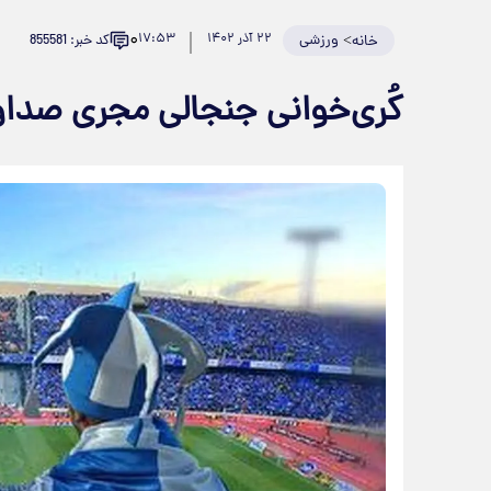
۰
>
ورزشی
۲۲ آذر ۱۴۰۲
۱۷:۵۳
کد خبر: 855581
خانه
کُری‌خوانی جنجالی مجری صداوس