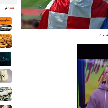
داغ
ه بود.