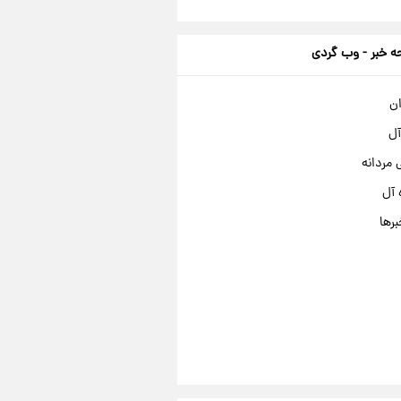
 خبر - وب گردی
ان
آل
مردانه
 آل
برها