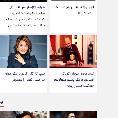
فال روزانه واقعی پنجشنبه ۱۵
شرایط تازه فروش اقساطی
مرداد ۱۴۰۵
سایپا اعلام شد؛ شاهین،
کوییک، اطلس، سهند و ساینا
با اقساط بلندمدت + جدول
آقای مجریِ دوران کودکی
تیپ گل‌گلی خانم بازیگر جوان
خیلی‌ها با یک پست متفاوت؛
در جشن نفس | تصاویر
«غمگینم بسیار زیاد»!
پن