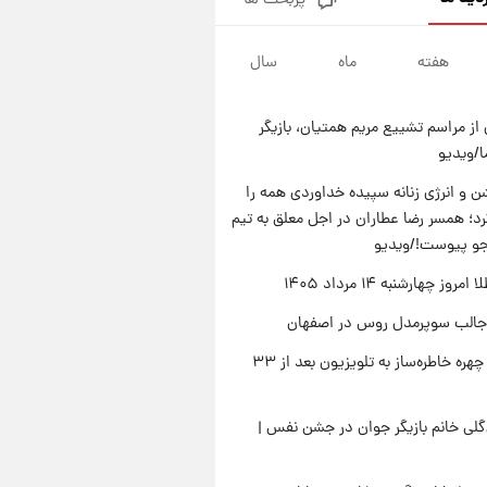
پربحث ها
قیمت دلار در بازار آزاد امروز
چهارشنبه ۱۴ مرداد ۱۴۰۵/ نرخ‌ها
ثابت ماند؟ +جدول
هفته
ماه
سال
۱۶ ساعت پیش
علی مطهری: اجرای کامل
تفاهم‌نامه اسلام‌آباد، پیروزی
از مراسم تشییع مریم همتیان، بازیگر
بزرگ‌تری برای ایران است
۱۷ ساعت پیش
/ویدیو
واکنش تند تاکر کارلسون به حمله
آمریکا به مدرسه میناب؛ «باید
 و انرژی زنانه سپیده خداوردی همه را
سیلی محکمی به صورت ترامپ زد»
؛ همسر رضا عطاران در اجل معلق به تیم
۱۷ ساعت پیش
قیمت طلا و سکه امروز چهارشنبه
جو پیوست!/ویدیو
۱۴ مرداد ۱۴۰۵/کاهش قیمت طلا
وز چهارشنبه ۱۴ مرداد ۱۴۰۵
و سکه
جالب سوپرمدل روس در اصفهان
بازگشت چهره خاطره‌ساز به تلویزیون بعد از ۳۳
لی خانم بازیگر جوان در جشن نفس |