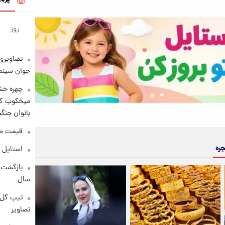
روز
تصاویری 
جوان سینما
چهره خشن
میخکوب کرد
بانوان جنگ
قیمت طلا امر
جره
استایل 
سال
تیپ گل‌گ
تصاویر