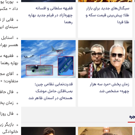
پوریا پو
سیگنال‌های جدید برای بازار
فقیهه سلطانی و افسانه
داد + عکس
طلا؛ پیش‌بینی قیمت سکه و
چهره‌آزاد در فیلم جدید بهاره
قابی از 
طلا فردا
رهنما
سینمای ایر
استایل ت
همسر بهرام
فقیهه سل
بهاره رهنما
آقای مجر
متفاوت؛ «غ
زمان پخش «مرد سه هزار
قدرت‌نمایی نظامی چین؛
چهره» مشخص شد
بمب‌افکن حامل موشک
فال حافظ چهارش
هسته‌ای در آسمان ظاهر شد
زمان پخ
فال روزانه و
جره
بازیگر ز
خانوادگی