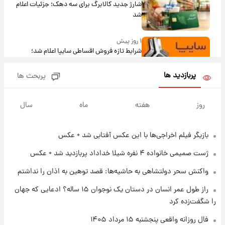
شارژ جدید کالابرگ برای سه دهک؛ جزئیات اعلام
شد
۱ روز پیش
شرایط تازه فروش اقساطی سایپا اعلام شد؛
شاهین، کوییک، اطلس، سهند و ساینا با اقساط
بلندمدت + جدول
پربازدید ها
پربحث ها
۱ روز پیش
سیگنال‌های جدید برای بازار طلا؛ پیش‌بینی
روز
هفته
ماه
سال
قیمت سکه و طلا فردا
بازیگر فیلم اخراجی‌ها با این عکس آفتابی شد + عکس
۲۰ ساعت پیش
فال حافظ پنجشنبه ۱۵ مرداد ماه ۱۴۰۵
ژست صمیمی خانواده ۴ نفره شیلا خداداد پربازدید شد + عکس
واکنش سحر دولتشاهی به حاشیه‌ها: قصد توهین به اذان را نداشتم
۲۱ ساعت پیش
راز طول عمر انسان در دستان یک نوجوان ۱۵ ساله؟ ادعایی که جهان
فال قهوه روزانه پنجشنبه ۱۵ مرداد ماه ۱۴۰۵
را شگفت‌زده کرد
فال روزانه واقعی پنجشنبه ۱۵ مرداد ۱۴۰۵