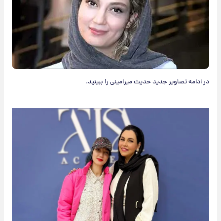
در ادامه تصاویر جدید حدیث میرامینی را ببینید.