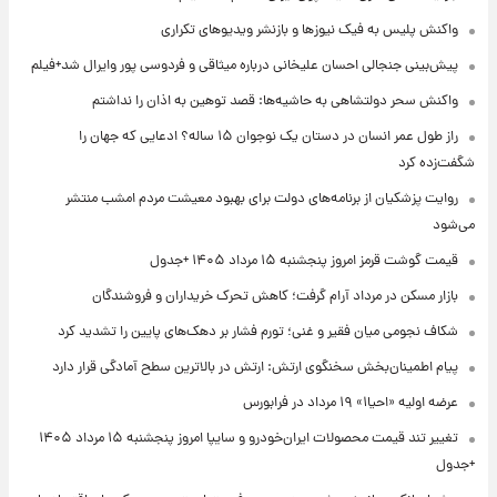
واکنش پلیس به فیک نیوزها و بازنشر ویدیوهای تکراری
پیش‌بینی جنجالی احسان علیخانی درباره میثاقی و فردوسی پور وایرال شد+فیلم
واکنش سحر دولتشاهی به حاشیه‌ها: قصد توهین به اذان را نداشتم
راز طول عمر انسان در دستان یک نوجوان ۱۵ ساله؟ ادعایی که جهان را
شگفت‌زده کرد
روایت پزشکیان از برنامه‌های دولت برای بهبود معیشت مردم امشب منتشر
می‌شود
قیمت گوشت قرمز امروز پنجشنبه ۱۵ مرداد ۱۴۰۵ +جدول
بازار مسکن در مرداد آرام گرفت؛ کاهش تحرک خریداران و فروشندگان
شکاف نجومی میان فقیر و غنی؛ تورم فشار بر دهک‌های پایین را تشدید کرد
پیام اطمینان‌بخش سخنگوی ارتش: ارتش در بالاترین سطح آمادگی قرار دارد
عرضه اولیه «احیا۱» ۱۹ مرداد در فرابورس
تغییر تند قیمت محصولات ایران‌خودرو و سایپا امروز پنجشنبه ۱۵ مرداد ۱۴۰۵
+جدول