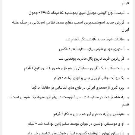
فیلم
قیمت انواع گوشی موبایل امروز پنجشنبه ۱۵ مرداد ۱۴۰۵ + جدول
گزارش جدید آسوشیتدپرس آسیب مغزی صدها نظامی آمریکایی در جنگ علیه
ایران
جزئیات شرط جدید بازنشستگی اعلام شد
استوری مهدی طارمی برای ستاره اینتر + عکس
گران‌ترین خرید تاریخ رئال مادرید رونمایی شد
روایت جالب نیک آفرین سماواتی از هم بازی شدن با امین تارخ + فیلم
یک روایت جالب از زبان بدن و انواع لبخند + فیلم
بهره گیری از معماری ایرانی در طرح های ایتالیایی برا مقابله با گرما
پادشاه کوه ها در منظومه شمسی / اورست در برابر این هیولا یک شوخی است +
فیلم
هنرنمایی روزبه حصاری آن هم بدون بدلکار + فیلم
آوای موسیقی اوشین در تهران توسط سفیر ژاپن نواخته شد + فیلم
دادستان تهران از توقیف گسترده اموال شرکت‌های تراستی خبر داد