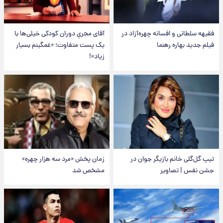
فقیهه سلطانی و افسانه چهره‌آزاد در
آقای مجریِ دوران کودکی خیلی‌ها با
فیلم جدید بهاره رهنما
یک پست متفاوت؛ «غمگینم بسیار
زیاد»!
تیپ گل‌گلی خانم بازیگر جوان در
زمان پخش «مرد سه هزار چهره»
جشن نفس | تصاویر
مشخص شد