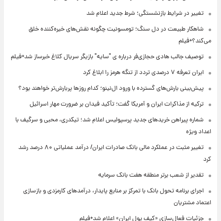
تغییر در شرایط بازنشستگی؛ شرط جدید اعلام شد
شاهکار طبیعت در دل سنگ؛ تومسونیت چگونه نقش‌های خیره‌کننده خلق
می‌کند؟+فیلم
توصیف جالب هادی حجازی‌فر درباره ی "سایه" بازیگر سریال کلاغ خبرساز شد+فیلم
ایران تعرفه ۷ درصدی تردد از تنگه هرمز را ابلاغ کرد
پیش‌بینی بارش‌های گسترده با ورود ال‌نینو؛ کدام روزها پربارش‌تر خواهند بود؟
ترکیه از مذاکرات ایران و آمریکا گفت؛ تأکید فیدان بر ضرورت مهار اسرائیل
شماره پیراهن خریدهای جدید پرسپولیس اعلام شد؛ تیکدری، محبی و سرگیف با
اعداد ویژه
تغییر مثبت در عملکرد مالی بانک صادرات ایران/ درآمد عملیاتی ۸۰ درصد رشد
کرد
تقدیر از شعب برتر منطقه هفت بانک سرمایه
اجرای برنامه تحول بانک با تمرکز بر منابع پایدار، درآمدهای کارمزدی و بازسازی
اعتماد مشتریان
جزئیات فعال‌سازی «کیف پول ایران» اعلام شد+فیلم