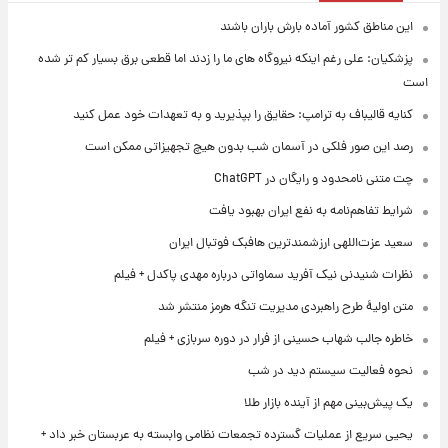
این مناطق کشور آماده بارش باران باشند
پزشکیان: علی رغم اینکه نیروگاه های ما را زدند اما قطعی برق بسیار کم تر شده
است
کنایه قالیباف به ترامپ: حقایق را بپذیرید و به تعهدات خود عمل کنید
رصد این صور فلکی در آسمان شب بدون هیچ تجهیزاتی ممکن است
چت متنی نامحدود و رایگان در ChatGPT
شرایط تفاهم‌نامه به نفع ایران بهبود یافت
سعید عزت‌اللهی ارزشمندترین هافبک فوتبال ایران
نظرات شنیدنی نیک آفرید سماواتی درباره مهدی پاکدل + فیلم
متن اولیۀ طرح راهبردی مدیریت تنگه هرمز منتشر شد
خاطره جالب شهاب حسینی از فرار در دوره سربازی + فیلم
نحوه فعالیت سیستم دید در شب
یک پیش‌بینی مهم از آینده بازار طلا
یحیی سریع از عملیات گسترده تجمعات نظامی وابسته به عربستان خبر داد +