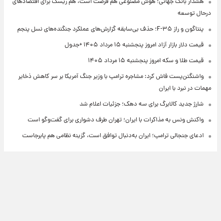
هشدار بانک جهانی؛ هوش مصنوعی هم فرصت است، هم ریسک برای اقتصادهای
درحال توسعه
پنتاگون و راز F-۳۵؛ حذف بی‌سابقه گزارش‌های عملکرد جنگنده‌های نسل پنجم
قیمت دلار بازار آزاد امروز پنجشنبه ۱۵ مرداد ۱۴۰۵ +جدول
قیمت طلا و سکه امروز پنجشنبه ۱۵ مرداد ۱۴۰۵
واشنگتن‌پست فاش کرد: مشاجره ترامپ با وزیر جنگ آمریکا بر سر کاهش ذخایر
مهمات در نبرد با ایران
شارژ جدید کالابرگ برای سه دهک؛ جزئیات اعلام شد
واکنش ونس به مذاکرات با ایران؛ تهران طرف دشواری برای گفت‌وگو است
ادعای جنجالی ترامپ؛ ایران به‌دنبال توافق است، گزینه نظامی هم پابرجاست