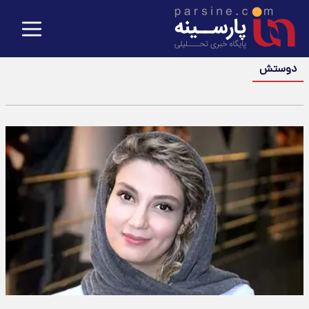
دوستش