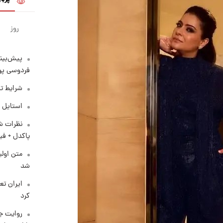
روز
پیش‌بینی
فردوسی پور
شرایط تف
استایل 
نظرات شن
پاکدل + فی
متن اولی
شد
کرد
روایت ج