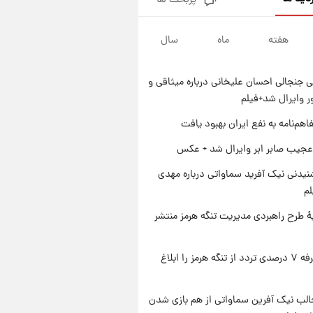
پربحث ها
قیمت طلا و سکه امروز پنجشنبه
۱۵ مرداد ۱۴۰۵
هفته
ماه
سال
۱ روز پیش
شارژ جدید کالابرگ برای سه
دهک؛ جزئیات اعلام شد
 جنجالی احسان علیخانی درباره میثاقی و
۱ روز پیش
 وایرال شد+فیلم
شرایط تازه فروش اقساطی سایپا
اعلام شد؛ شاهین، کوییک، اطلس،
اهم‌نامه به نفع ایران بهبود یافت
سهند و ساینا با اقساط بلندمدت +
۱ روز پیش
عجیب صابر ابر وایرال شد + عکس
جدول
سیگنال‌های جدید برای بازار طلا؛
پیش‌بینی قیمت سکه و طلا فردا
یدنی نیک آفرید سماواتی درباره مهدی
لم
ۀ طرح راهبردی مدیریت تنگه هرمز منتشر
ایران تعرفه ۷ درصدی تردد از تنگه هرمز را ابلاغ
الب نیک آفرین سماواتی از هم بازی شدن