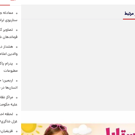
معادله جد
 مرتبط
سناریوی ترا
تصاویر کم
فرماندهان ش
هشدار در
والدین اعلا
پدرام پاک
مطبوعات
اربعین؛ 
انسان‌ها در
مراکز نظ
علیه حکوم
لحظه احس
غزل شاکری+
ظریفیان: