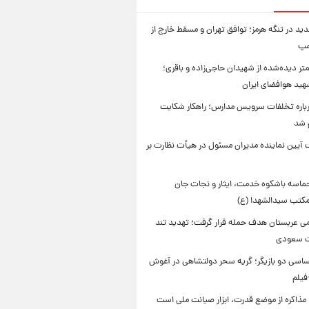
ید در تنگه هرمز؛ توافق تهران و مسقط خارج از
مپ
تر دیده‌شده از شهیدان حاجی‌زاده و باقری؛
هید هوافضای ایران
باره تخلفات سرویس مدارس؛ راهکار شکایت
م شد
 آیین نماینده مدیران مسئول در هیأت نظارت بر
حماسه باشکوه خدمت، ایثار و نجات جان
 مکتب سیدالشهدا (ع)
امی عربستان هدف حمله قرار گرفت؛ تهدید تند
ت سعودی
اسی دو بازیگر؛ گریه سحر دولتشاهی در آغوش
فیلم
 مذاکره از موضع قدرت، ابزار صیانت ملی است