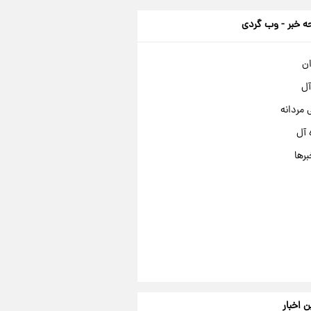
 خبر - وب گردی
ان
آل
مردانه
 آل
برها
ن اخبار