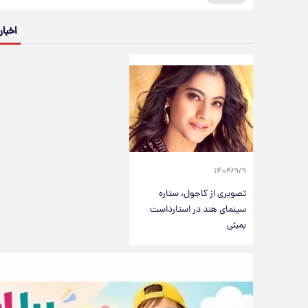
اخبار
۱۴۰۴/۹/۹
تصویری از کاجول، ستاره
سینمای هند در استارداست
بمبئی