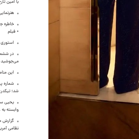
با امین تار
هنرنمایی
خاطره جا
+ فیلم
استوری م
در ششم 
می‌جوشید
این مناط
شماره پ
شد؛ تیکدری
یحیی سر
وابسته به ع
گزارش ج
نظامی آمری