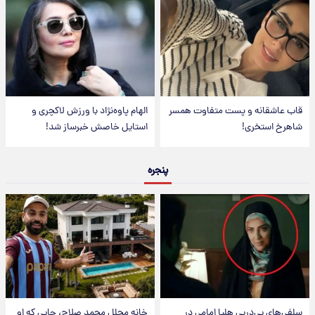
قاب عاشقانه و پست متفاوت همسر
الهام پاوه‌نژاد با ورزش لاکچری و
شاهرخ استخری!
استایل خاصش خبرساز شد!
پنجره
سلفی‌های پی‌درپی هلیا امامی در
خانه مجلل محمد صلاح، جایی که او