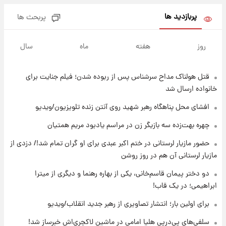
بیتلز
پربازدید ها
پربحث ها
۱۹ ساعت پیش
ادعای جنجالی درباره اینفانتینو؛ اتهام پرداخت
روز
هفته
ماه
سال
پول به معشوقه با درآمد یوفا
قتل هولناک مداح سرشناس پس از ربوده شدن؛ فیلم جنایت برای
۱۹ ساعت پیش
هشدار درباره کمبود یک ماده معدنی؛ خطر
خانواده ارسال شد
آلزایمر و زوال عقل افزایش می‌یابد؟
افشای محل پناهگاه‌ رهبر شهید روی آنتن زنده تلویزیون/ویدیو
۱۹ ساعت پیش
چهره بهت‌زده سه بازیگر زن در مراسم یادبود مریم همتیان
انتقاد تند پیمان طالبی از مسئولان استقلال در
حضور مازیار لرستانی در ختم اکبر عبدی برای او گران تمام شد!/ دزدی از
پی رفتن رامین رضاییان+ عکس
مازیار لرستانی آن هم در روز روشن
۲۰ ساعت پیش
دو دختر پیمان قاسم‌خانی، یکی از بهاره رهنما و دیگری از میترا
قیمت گوشت گوساله و گوسفند امروز شنبه ۱۷
ابراهیمی؛ در یک قاب!
مرداد ۱۴۰۵ +جدول
برای اولین بار؛ انتشار تصاویری از رهبر جدید انقلاب/ویدیو
۲۰ ساعت پیش
سلفی‌های پی‌درپی هلیا امامی در ماشین لاکچری‌اش خبرساز شد!