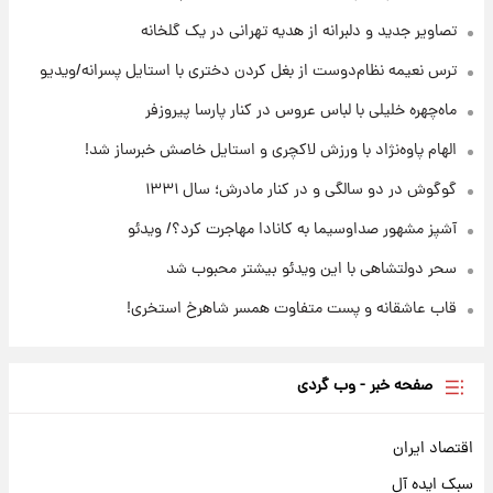
با قدرتمندترین و بادوام ترین تانک جهان آشنا
شوید+ فیلم
تصاویر جدید و دلبرانه از هدیه تهرانی در یک گلخانه
ترس نعیمه نظام‌دوست از بغل کردن دختری با استایل پسرانه/ویدیو
۲۱ ساعت پیش
قیمت طلا ۱۸عیار امروز شنبه ۱۷ مرداد ۱۴۰۵
ماه‌چهره خلیلی با لباس عروس در کنار پارسا پیروزفر
+جدول
الهام پاوه‌نژاد با ورزش لاکچری و استایل خاصش خبرساز شد!
گوگوش در دو سالگی و در کنار مادرش؛ سال ۱۳۳۱
آشپز مشهور صداوسیما به کانادا مهاجرت کرد؟/ ویدئو
سحر دولتشاهی با این ویدئو بیشتر محبوب شد
قاب عاشقانه و پست متفاوت همسر شاهرخ استخری!
صفحه خبر - وب گردی
اقتصاد ایران
سبک ایده آل