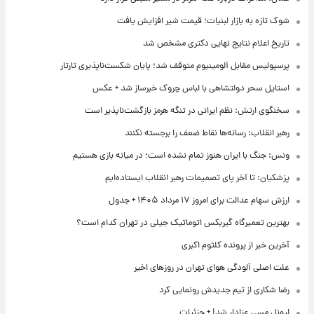
شوک تازه به بازار لبنیات؛ قیمت شیر افزایش یافت
تاریخ اعلام نتایج نهایی دکتری مشخص شد
پرسپولیس مقابل آلومینیوم متوقف شد؛ پایان شکست‌ناپذیری تارتار
استایل سحر دولتشاهی با لباس چروک خبرساز شد + عکس
سخنگوی ارتش: نظم ایرانی در تنگه هرمز بازگشت‌ناپذیر است
رهبر انقلاب: رسانه‌ها نقاط ضعف را برجسته نکنند
ونس: جنگ با ایران هنوز تمام نشده است؛ در میانه بازی هستیم
پزشکیان: تا آخر پای تصمیمات رهبر انقلاب ایستاده‌ایم
ارزش سهام عدالت برای امروز ۱۷ مرداد ۱۴۰۵ + جدول
بهترین تعمیرگاه گیربکس اتوماتیک جیلی در تهران کدام است؟
آخرین خبر از پرونده کلثوم اکبری
علت اصلی آلودگی هوای تهران در روزهای اخیر
رضا شکاری از تیم جدیدش رونمایی کرد
لیونل مسی عزادار شد! + جزئیات