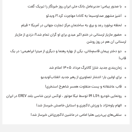
با صدور پیامی؛ مدیرعامل بانک ملی ایران روز خبرنگار را تبریک گفت
آشپز مشهور صداوسیما به کانادا مهاجرت کرد؟/ ویدئو
لحظه برخورد رعد و برق به ساختمان مرکز تجارت جهانی در آمریکا + فیلم
حضور مازیار لرستانی در ختم اکبر عبدی برای او گران تمام شد!/ دزدی از مازیار
لرستانی آن هم در روز روشن
دو دختر پیمان قاسم‌خانی، یکی از بهاره رهنما و دیگری از میترا ابراهیمی؛ در یک
قاب!
زمان‌بندی جدید شارژ کالابرگ مرداد ۱۴۰۵ اعلام شد
برای اولین بار؛ انتشار تصاویری از رهبر جدید انقلاب/ویدیو
قاب عاشقانه و پست متفاوت همسر شاهرخ استخری!
رونمایی خودرو IM LS۹ توسط نیکا موتور ، لوکس ترین شاسی بلند EREV در ایران
الهام پاوه‌نژاد با ورزش لاکچری و استایل خاصش خبرساز شد!
سلفی‌های پی‌درپی هلیا امامی در ماشین لاکچری‌اش خبرساز شد!