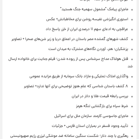
ماجرای پیامک "مشمول سهمیه جنگ هستید"
استوری انگیزشی نفیسه روشن برای مخاطبانش+ عکس
عراقچی به ادعای سهم ۱۱ درصدی ایران از خزر پاسخ داد
کشف شهرهای گمشده مصر باستان در اعماق دریا و زیر شن‌های صحرا + تصاویر
پزشکیان: هنر، آوردن نگاه‌های مشترک به میدان است
قتل هولناک مداح سرشناس پس از ربوده شدن؛ فیلم جنایت برای خانواده ارسال
شد
واگذاری املاک تملیکی و مازاد بانک سرمایه از طریق مزایده عمومی
۸ کشف باستان شناسی که علم هنوز توضیحی برای آنها ندارد+ تصاویر
بررسی رابطه قیمت طلا و دلار در ایران
شرط سپاه برای بازگشایی تنگه هرمز
ماجرای جاسوسی کارمند سازمان ملل برای اسرائیل
تأیید وجود فسفر در بمباران استان فارس + جزئیات
رهگیری با چند دلار؛ شکست سنگین سامانه ضد موشکی لیزری رژیم صهیونیستی