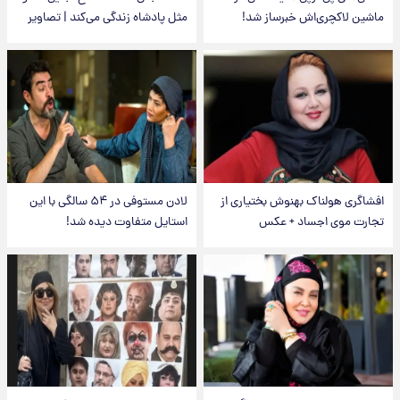
ماشین لاکچری‌اش خبرساز شد!
مثل پادشاه زندگی می‌کند | تصاویر
افشاگری هولناک بهنوش بختیاری از
لادن مستوفی در ۵۴ سالگی با این
تجارت موی اجساد + عکس
استایل متفاوت دیده شد!