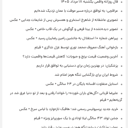
فال روزانه واقعی یکشنبه ۱۸ مرداد ۱۴۰۵
عراقچی: به توافق درباره مسیر موقت با عمان نزدیک شده‌ایم
تصویری عاشقانه از شاهرخ استخری و همسرش پس از شایعات جدایی + عکس
تصویر دیده‌نشده از بیتا فرهی و گوگوش در یک قاب خاص + عکس
پیراهن شماره ۱۰ استقلال به جانشین رامین رضاییان رسید + عکس
بازخوانی آهنگ معروف محمد نوری توسط غزل شاکری + فیلم
آخرین وضعیت قیمت برنج و حبوبات؛ کاهش قیمت‌ها واقعیت دارد؟
پزشکیان: در بهترین زمان برای دستیابی به توافق قرار داریم
شروط ایران برای بازگشایی تنگه هرمز اعلام شد
استایل متفاوت افسانه بایگان در ۶۴ سالگی + عکس
علیرضا قربانی «گل‌های باران خورده» را خواند/ رفتی و بعد از تو دنیا غرق شد در
گریه‌هایم + فیلم
خرید جدید پرسپولیس رسمی شد؛ هافبک تازه‌وارد با لباس سرخ + عکس
جشن تولد ۴۳ سالگی لیلا اوتادی با یک سورپرایز ویژه + فیلم
عمان: مذاکرات درباره تنگه هرمز در مسیر مثبتی قرار دارد