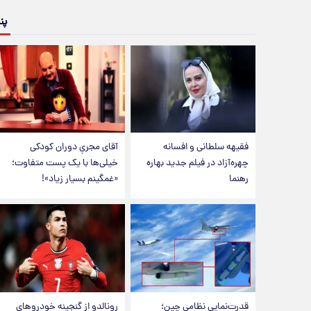
پن
فقیهه سلطانی و افسانه
آقای مجریِ دوران کودکی
چهره‌آزاد در فیلم جدید بهاره
خیلی‌ها با یک پست متفاوت؛
رهنما
«غمگینم بسیار زیاد»!
قدرت‌نمایی نظامی چین؛
رونالدو از گنجینه خودروهای