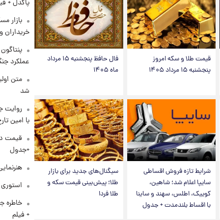
پاکدل + فی
بازار مس
خریداران و
قیمت طلا و سکه امروز
فال حافظ پنجشنبه ۱۵ مرداد
عملکرد جنگ
پنجشنبه ۱۵ مرداد ۱۴۰۵
ماه ۱۴۰۵
متن اولی
شد
روایت ج
با امین تار
+جدول
هنرنمایی
شرایط تازه فروش اقساطی
سیگنال‌های جدید برای بازار
سایپا اعلام شد؛ شاهین،
طلا؛ پیش‌بینی قیمت سکه و
استوری م
کوییک، اطلس، سهند و ساینا
طلا فردا
خاطره جا
با اقساط بلندمدت + جدول
+ فیلم