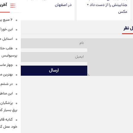
آخری
جذابیتش را از دست داد +
در اصفهان
عکس
۶ منبع پنهان ویتامین C
ل نظر
این خوراک
استایل ع
طلب حلالی
پرسپولیس
چهار ماس
ارسال
بهترین م
در ششم ا
این مناطق
پزشکیان: 
برق بسیار ک
کنایه قال
خود عمل کن