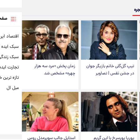
جره
صفحه
اقتصاد ایر
سبک ایده 
سبک زندگی 
تیپ گل‌گلی خانم بازیگر جوان
زمان پخش «مرد سه هزار
تجارت ایده
در جشن نفس | تصاویر
چهره» مشخص شد
تازه ترین خ
مبل ال
پوریا پورسرخ با این گریم
استایل جالب سوپرمدل روس