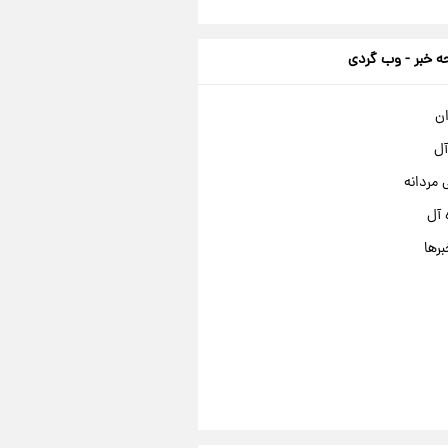
 خبر - وب گردی
ان
آل
مردانه
 آل
برها