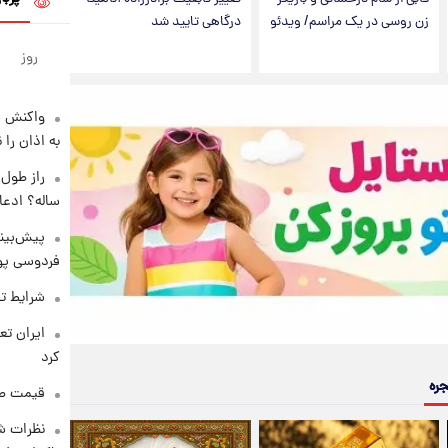
زن روسی در یک مراسم/ ویدئو
درگاهی تایید شد
روز
واکنش س
به اذان را 
ساله؟ ادعا
پیش‌بینی
فردوسی پور
شرایط تف
کرد
جره
قیمت طلا و 
نظرات شن