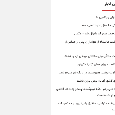
ن اخبار
ی ها مغز را نجات می‌دهند
جیب صابر ابر وایرال شد + عکس
ت عالیشاه از هواداران پس از جدایی از
ک خانگی برای داشتن موهای نرم و شفاف
قاصد دریاچه‌های نزدیک تهران
وت؛ وقتی هیروشیما در دیگ قیر می‌جوشید
 کشور آماده بارش باران باشند
علی رغم اینکه نیروگاه های ما را زدند اما قطعی
م تر شده است
یباف به ترامپ: حقایق را بپذیرید و به تعهدات
ید