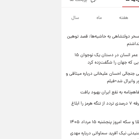
پربحث ها
فال قهوه روزانه پنجشنبه ۱۵ مرداد
ماه ۱۴۰۵
هفته
ماه
سال
۱ روز پیش
فال روزانه واقعی پنجشنبه ۱۵
مرداد ۱۴۰۵
حر دولتشاهی به حاشیه‌ها: قصد توهین
۱ روز پیش
نداشتم
ارزش سهام عدالت برای امروز
چهارشنبه ۱۴ مرداد + جدول
راز طول عمر انسان در دستان یک نوجوان ۱۵
یی که جهان را شگفت‌زده کرد
۱ روز پیش
آغاز طرح جدید فروش مشارکت در
 جنجالی احسان علیخانی درباره میثاقی و
تولید سایپا؛ نام خودرو، مبلغ پیش
 وایرال شد+فیلم
پرداخت و زمان تحویل | سود
مشارکت چند درصد است؟
اهم‌نامه به نفع ایران بهبود یافت
ایران تعرفه ۷ درصدی تردد از تنگه هرمز را ابلاغ
سکه امروز پنجشنبه ۱۵ مرداد ۱۴۰۵
یدنی نیک آفرید سماواتی درباره مهدی