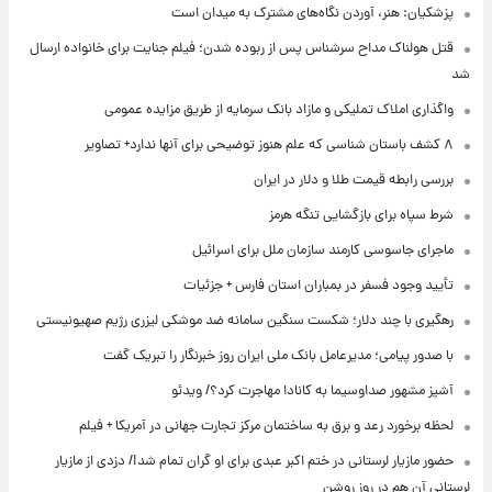
پزشکیان: هنر، آوردن نگاه‌های مشترک به میدان است
قتل هولناک مداح سرشناس پس از ربوده شدن؛ فیلم جنایت برای خانواده ارسال
شد
واگذاری املاک تملیکی و مازاد بانک سرمایه از طریق مزایده عمومی
۸ کشف باستان شناسی که علم هنوز توضیحی برای آنها ندارد+ تصاویر
بررسی رابطه قیمت طلا و دلار در ایران
شرط سپاه برای بازگشایی تنگه هرمز
ماجرای جاسوسی کارمند سازمان ملل برای اسرائیل
تأیید وجود فسفر در بمباران استان فارس + جزئیات
رهگیری با چند دلار؛ شکست سنگین سامانه ضد موشکی لیزری رژیم صهیونیستی
با صدور پیامی؛ مدیرعامل بانک ملی ایران روز خبرنگار را تبریک گفت
آشپز مشهور صداوسیما به کانادا مهاجرت کرد؟/ ویدئو
لحظه برخورد رعد و برق به ساختمان مرکز تجارت جهانی در آمریکا + فیلم
حضور مازیار لرستانی در ختم اکبر عبدی برای او گران تمام شد!/ دزدی از مازیار
لرستانی آن هم در روز روشن