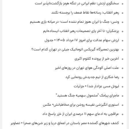
سخنگوی ارتش: نظم ایرانی در تنگه هرمز بازگشت‌ناپذیر است
رهبر انقلاب: رسانه‌ها نقاط ضعف را برجسته نکنند
ونس: جنگ با ایران هنوز تمام نشده است؛ در میانه بازی هستیم
پزشکیان: تا آخر پای تصمیمات رهبر انقلاب ایستاده‌ایم
ارزش سهام عدالت برای امروز ۱۷ مرداد ۱۴۰۵ + جدول
بهترین تعمیرگاه گیربکس اتوماتیک جیلی در تهران کدام است؟
آخرین خبر از پرونده کلثوم اکبری
علت اصلی آلودگی هوای تهران در روزهای اخیر
رضا شکاری از تیم جدیدش رونمایی کرد
لیونل مسی عزادار شد! + جزئیات
ماجرای پیامک "مشمول سهمیه جنگ هستید"
استوری انگیزشی نفیسه روشن برای مخاطبانش+ عکس
عراقچی به ادعای سهم ۱۱ درصدی ایران از خزر پاسخ داد
کشف شهرهای گمشده مصر باستان در اعماق دریا و زیر شن‌های صحرا + تصاویر