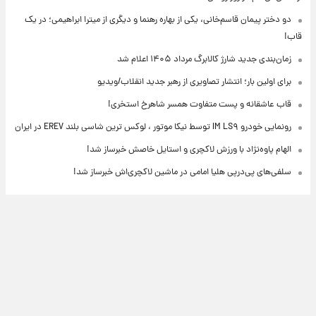
دو دختر پیمان قاسم‌خانی، یکی از بهاره رهنما و دیگری از میترا ابراهیمی؛ در یک
قاب!
زمان‌بندی جدید شارژ کالابرگ مرداد ۱۴۰۵ اعلام شد
برای اولین بار؛ انتشار تصاویری از رهبر جدید انقلاب/ویدیو
قاب عاشقانه و پست متفاوت همسر شاهرخ استخری!
رونمایی خودرو IM LS۹ توسط نیکا موتور ، لوکس ترین شاسی بلند EREV در ایران
الهام پاوه‌نژاد با ورزش لاکچری و استایل خاصش خبرساز شد!
سلفی‌های پی‌درپی هلیا امامی در ماشین لاکچری‌اش خبرساز شد!