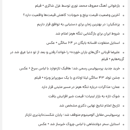
بازخوانی آهنگ معروف محمد نوری توسط غزل شاکری + فیلم
آخرین وضعیت قیمت برنج و حبوبات؛ کاهش قیمت‌ها واقعیت دارد؟
پزشکیان: در بهترین زمان برای دستیابی به توافق قرار داریم
شروط ایران برای بازگشایی تنگه هرمز اعلام شد
استایل متفاوت افسانه بایگان در ۶۴ سالگی + عکس
علیرضا قربانی «گل‌های باران خورده» را خواند/ رفتی و بعد از تو دنیا غرق شد در
گریه‌هایم + فیلم
خرید جدید پرسپولیس رسمی شد؛ هافبک تازه‌وارد با لباس سرخ + عکس
جشن تولد ۴۳ سالگی لیلا اوتادی با یک سورپرایز ویژه + فیلم
عمان: مذاکرات درباره تنگه هرمز در مسیر مثبتی قرار دارد
شوک تازه به بازار لبنیات؛ قیمت شیر افزایش یافت
تاریخ اعلام نتایج نهایی دکتری مشخص شد
پرسپولیس مقابل آلومینیوم متوقف شد؛ پایان شکست‌ناپذیری تارتار
استایل سحر دولتشاهی با لباس چروک خبرساز شد + عکس