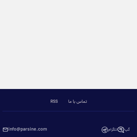
تماس با ما
RSS
info@parsine.com
گپ
تلگرام