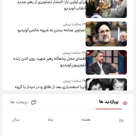
برای اولین بار؛ انتشار تصاویری از رهبر جدید
انقلاب/ویدیو
۱۶ ساعت پیش
تصاویر عمامه بستن به شیوه خاتمی/ویدیو
۱۸ ساعت پیش
افشای محل پناهگاه‌ رهبر شهید روی آنتن زنده
تلویزیون/ویدیو
۱۹ ساعت پیش
ثریا اسفندیاری بعد از طلاق و در دیدار با گروه
بیتلز
پربازدید ها
پربحث ها
۱۹ ساعت پیش
ادعای جنجالی درباره اینفانتینو؛ اتهام پرداخت
روز
هفته
ماه
سال
پول به معشوقه با درآمد یوفا