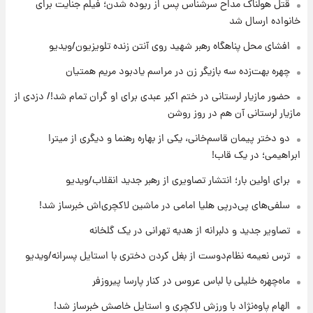
قتل هولناک مداح سرشناس پس از ربوده شدن؛ فیلم جنایت برای
۱۹ ساعت پیش
هشدار درباره کمبود یک ماده معدنی؛ خطر
خانواده ارسال شد
آلزایمر و زوال عقل افزایش می‌یابد؟
افشای محل پناهگاه‌ رهبر شهید روی آنتن زنده تلویزیون/ویدیو
۱۹ ساعت پیش
چهره بهت‌زده سه بازیگر زن در مراسم یادبود مریم همتیان
انتقاد تند پیمان طالبی از مسئولان استقلال در
حضور مازیار لرستانی در ختم اکبر عبدی برای او گران تمام شد!/ دزدی از
پی رفتن رامین رضاییان+ عکس
مازیار لرستانی آن هم در روز روشن
۲۰ ساعت پیش
دو دختر پیمان قاسم‌خانی، یکی از بهاره رهنما و دیگری از میترا
قیمت گوشت گوساله و گوسفند امروز شنبه ۱۷
ابراهیمی؛ در یک قاب!
مرداد ۱۴۰۵ +جدول
برای اولین بار؛ انتشار تصاویری از رهبر جدید انقلاب/ویدیو
۲۰ ساعت پیش
سلفی‌های پی‌درپی هلیا امامی در ماشین لاکچری‌اش خبرساز شد!
با قدرتمندترین و بادوام ترین تانک جهان آشنا
شوید+ فیلم
تصاویر جدید و دلبرانه از هدیه تهرانی در یک گلخانه
ترس نعیمه نظام‌دوست از بغل کردن دختری با استایل پسرانه/ویدیو
۲۱ ساعت پیش
قیمت طلا ۱۸عیار امروز شنبه ۱۷ مرداد ۱۴۰۵
ماه‌چهره خلیلی با لباس عروس در کنار پارسا پیروزفر
+جدول
الهام پاوه‌نژاد با ورزش لاکچری و استایل خاصش خبرساز شد!