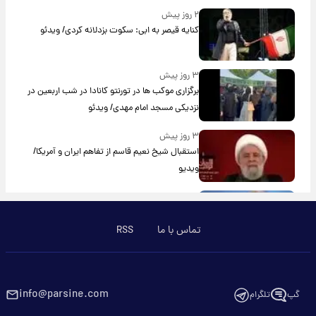
۲ روز پیش
کنایه قیصر به ابی: سکوت بزدلانه کردی/ ویدئو
۳ روز پیش
برگزاری موکب ها در تورنتو کانادا در شب اربعین در
نزدیکی مسجد امام مهدی/ ویدئو
۳ روز پیش
استقبال شیخ نعیم قاسم از تفاهم ایران و آمریکا/
ویدیو
۳ روز پیش
پزشکیان: استعفا نخواهم داد
تماس با ما
RSS
۳ روز پیش
گریه مجری زن صداوسیما به خاطر پولدار نبودن!/
ویدیو
info@parsine.com
گپ
تلگرام