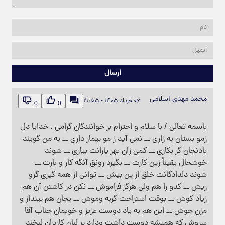
ارسال
محمد مهدی اسلامی
۰۶ خرداد ۱۴۰۵ - ۲۱:۵۵
0
0
باسمه تعالی / با سلام و احترام بر خوانندگان گرامی . خدایا دل
زمو بستان به زاری __ نمی آید ز مو بیمار داری __ به من گویند
بادنجان گر بکاری __ کمی زان بهر یارانت بیاری __ شوند
خوشحال یقیناََ زین کارت __ بگیرد رونق آنگه کار و بارت __
شوند دلدادگانت خلق از ین بیش __ توانی از همه گیری گرو
ریش __ کدو را هم ولی هرگز فراموش __ نکن در کاشتن آن هم
زیاد کوش __ بوقت استراحت گربه وموش __ بجان هم بینداز و
مزن جوش __ این هم به یاد دوست عزیز و خوبمان جناب آقا
سروش که همیشه دوست داشت ودارد بر لبان کاربران لبخند