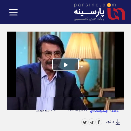
Play
Video
حجم ویدیو: 13.20M
|
مدت زمان ویدیو: 00:01:57
>
چندرسانه‌ای
۰۶ خرداد ۱۴۰۵
۱۰:۰۳
خانه
125 بازدید
دانلود