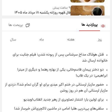
۹ ساعت پیش
فال قهوه روزانه یکشنبه ۱۸ مرداد ماه ۱۴۰۵
پربازدید ها
پربحث ها
۱۰ ساعت پیش
فال روزانه واقعی یکشنبه ۱۸ مرداد ۱۴۰۵
روز
هفته
ماه
سال
قتل هولناک مداح سرشناس پس از ربوده شدن؛ فیلم جنایت برای
۱۷ ساعت پیش
ارزش سهام عدالت برای امروز ۱۷ مرداد ۱۴۰۵ +
خانواده ارسال شد
جدول
دو دختر پیمان قاسم‌خانی، یکی از بهاره رهنما و دیگری از میترا
ابراهیمی؛ در یک قاب!
۱۸ ساعت پیش
لیونل مسی عزادار شد! + جزئیات
حضور مازیار لرستانی در ختم اکبر عبدی برای او گران تمام شد!/ دزدی از
مازیار لرستانی آن هم در روز روشن
برای اولین بار؛ انتشار تصاویری از رهبر جدید انقلاب/ویدیو
۲۱ ساعت پیش
لحظه برخورد رعد و برق به ساختمان مرکز تجارت
سلفی‌های پی‌درپی هلیا امامی در ماشین لاکچری‌اش خبرساز شد!
جهانی در آمریکا + فیلم