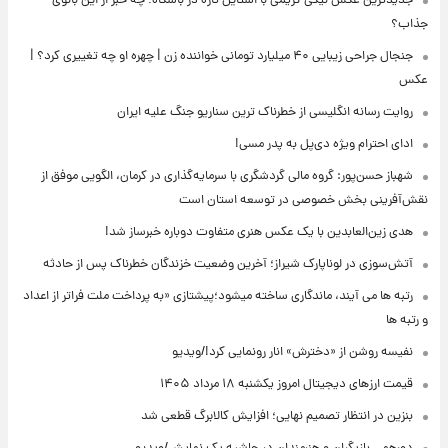
جدیدترین عکس نیکی کریمی با استایل تازه در باشگاه؛ چه خبر از این بانوی
جذاب؟
جنجال جراحی زیبایی ۴۰ میلیارد تومانی خواننده زن | چهره او چه تغییری کرد؟ |
عکس
روایت رسانه انگلیسی از خطرناک ترین سناریو جنگ علیه ایران
ادای احترام ویژه دی‌پل به پدر مسی!
شهباز حسن‌پور: گروه مالی گردشگری با سرمایه‌گذاری در کرمان، الگویی موفق از
نقش‌آفرینی بخش خصوصی در توسعه استان است
هدی زین‌العابدین با یک عکس هنری متفاوت دوباره خبرساز شد!
آتش‌سوزی در لوناپارک شیراز؛ آخرین وضعیت خزندگان خطرناک پس از حادثه
رتبه ها می آیند، ماندگاری ساخته میشود؛پیشتازی «به پرداخت ملت فراتر از اعداد
و رتبه ها
نفیسه روشن از «دخترش» انار رونمایی کرد!/ویدیو
قیمت ارزهای دیجیتال امروز یکشنبه ۱۸ مرداد ۱۴۰۵
بنزین در انتظار تصمیم نهایی؛ افزایش کالابرگ قطعی شد