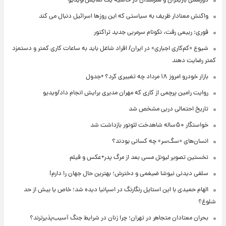
دورهمی بازیگران و هنرمندان در حاشیه یک نمایش/ویدیو
واکنش معنادار ظریف به سیاستی که این روزها اسرائیل دنبال می کند
فوری: ربیعی رفت، نکونام سرمربی جدید تراکتور
شیوع «کم‌کاری اجباری» در ایران/ افراد شاغل باید به ساعات کاری کمتر و دستمزد
کمتر رضایت دهند
بازار خودرو امروز ۱۸ مرداد چه تغییری کرد؟ +جدول
روایت رامین پرچمی از کاری که مهران مدیری برایش انجام داد/ویدیو
تاریخ احتمالی دربی مشخص شد
خواستگار ۵۰ساله شاهدخت لئونور بازداشت شد
انسان‌های «سگ‌سر» چه کسانی بودند؟
نخستین تصویر لیونل مسی بعد از مرگ پدر+عکس و فیلم
سلفی دیدنی نیوشا ضیغمی و دخترش؛ بهترین حال جهان را دارم!
الهام حمیدی با این استایل رنگارنگ در اسپانیا دیده شد؛ خاص یا بیش از حد
شلوغ؟
بحران معتادان متجاهر در تهران؛ چرا زنان در شرایط جنگ آسیب‌پذیرترند؟