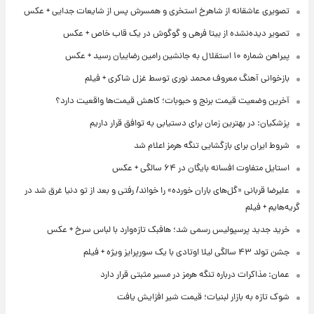
تصویری عاشقانه از شاهرخ استخری و همسرش پس از شایعات جدایی + عکس
تصویر دیده‌نشده از بیتا فرهی و گوگوش در یک قاب خاص + عکس
پیراهن شماره ۱۰ استقلال به جانشین رامین رضاییان رسید + عکس
بازخوانی آهنگ معروف محمد نوری توسط غزل شاکری + فیلم
آخرین وضعیت قیمت برنج و حبوبات؛ کاهش قیمت‌ها واقعیت دارد؟
پزشکیان: در بهترین زمان برای دستیابی به توافق قرار داریم
شروط ایران برای بازگشایی تنگه هرمز اعلام شد
استایل متفاوت افسانه بایگان در ۶۴ سالگی + عکس
علیرضا قربانی «گل‌های باران خورده» را خواند/ رفتی و بعد از تو دنیا غرق شد در
گریه‌هایم + فیلم
خرید جدید پرسپولیس رسمی شد؛ هافبک تازه‌وارد با لباس سرخ + عکس
جشن تولد ۴۳ سالگی لیلا اوتادی با یک سورپرایز ویژه + فیلم
عمان: مذاکرات درباره تنگه هرمز در مسیر مثبتی قرار دارد
شوک تازه به بازار لبنیات؛ قیمت شیر افزایش یافت