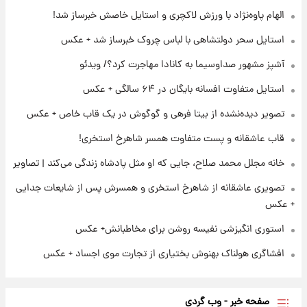
الهام پاوه‌نژاد با ورزش لاکچری و استایل خاصش خبرساز شد!
۲۱ ساعت پیش
استایل سحر دولتشاهی با لباس چروک خبرساز شد + عکس
برای اولین بار؛ انتشار تصاویری از رهبر جدید
انقلاب/ویدیو
آشپز مشهور صداوسیما به کانادا مهاجرت کرد؟/ ویدئو
استایل متفاوت افسانه بایگان در ۶۴ سالگی + عکس
۲۲ ساعت پیش
تصاویر عمامه بستن به شیوه خاتمی/ویدیو
تصویر دیده‌نشده از بیتا فرهی و گوگوش در یک قاب خاص + عکس
قاب عاشقانه و پست متفاوت همسر شاهرخ استخری!
خانه مجلل محمد صلاح، جایی که او مثل پادشاه زندگی می‌کند | تصاویر
تصویری عاشقانه از شاهرخ استخری و همسرش پس از شایعات جدایی
+ عکس
استوری انگیزشی نفیسه روشن برای مخاطبانش+ عکس
افشاگری هولناک بهنوش بختیاری از تجارت موی اجساد + عکس
صفحه خبر - وب گردی