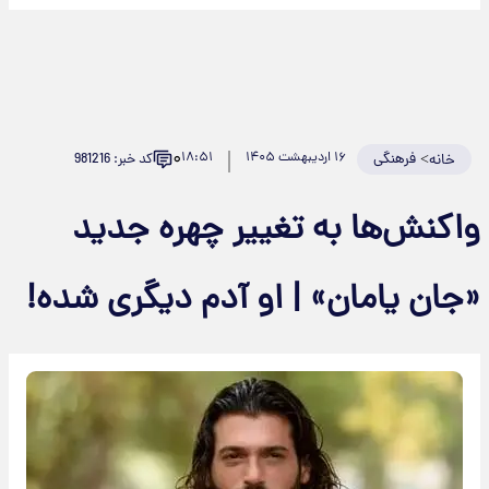
۰
>
فرهنگی
۱۶ اردیبهشت ۱۴۰۵
۱۸:۵۱
کد خبر: 981216
خانه
واکنش‌ها به تغییر چهره جدید
«جان یامان» | او آدم دیگری شده!