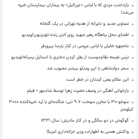
۲۰ ساعت پیش
بازداشت مردی که با لباس «عزرائیل» به بیماران بیمارستان خیره
یک پیش ‌بینی مهم برای قیمت دلار، طلا و سکه
می‌شد!
شنبه ۱۷ مرداد ۱۴۰۵
تصاویر جدید و دلبرانه از هدیه تهرانی در یک گلخانه
۲۱ ساعت پیش
افشای محل پناهگاه‌ رهبر شهید روی آنتن زنده تلویزیون/ویدیو
بازیکن به درد نخور استقلال با مقصد اروپا این
تیم را ترک کرد!
ماه‌چهره خلیلی با لباس عروس در کنار پارسا پیروزفر
ترس نعیمه نظام‌دوست از بغل کردن دختری با استایل پسرانه/ویدیو
۱ روز پیش
تصاویر کمتر دیده‌شده از شهیدان حاجی‌زاده و
سحر دولتشاهی با این ویدئو بیشتر محبوب شد
باقری؛ فرماندهان شهید هوافضای ایران
این علائم یعنی کبدتان در خطر است
بازخوانی آهنگی در وصف حضرت زهرا توسط شادمهر + فیلم
سوخو-۳۰ با مخزن سوخت ۹.۶ تنی؛ جنگنده‌ای با بُرد خیره‌کننده ۳۰۰۰
کیلومتر
گوگوش در دو سالگی و در کنار مادرش؛ سال ۱۳۳۱
واکنش همتی به اظهارات وزیر خزانه‌داری آمریکا