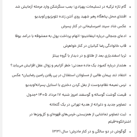
گام تازه ترکیه در تسلیحات پهپادی؛ بمب سنگرشکن وارد مرحله آزمایش شد
افشای محل پناهگاه‌ رهبر شهید روی آنتن زنده تلویزیون/ویدیو
عکس شاد سپند امیرسلیمانی در کنار پسرش
ادعای جنجالی درباره اینفانتینو؛ اتهام پرداخت پول به معشوقه با درآمد یوفا
قاب خانوادگی رضا کیانیان در کنار خواهرش
ثریا اسفندیاری بعد از طلاق و در دیدار با گروه بیتلز
هشدار درباره کمبود یک ماده معدنی؛ خطر آلزایمر و زوال عقل افزایش می‌یابد؟
انتقاد تند پیمان طالبی از مسئولان استقلال در پی رفتن رامین رضاییان+ عکس
ترس نعیمه نظام‌دوست از بغل کردن دختری با استایل پسرانه/ویدیو
قیمت گوشت گوساله و گوسفند امروز شنبه ۱۷ مرداد ۱۴۰۵ +جدول
تصاویر جدید و دلبرانه از هدیه تهرانی در یک گلخانه
ثبت تصاویر تماشایی از همزیستی خرس‌های قهوه‌ای و کل‌وبزها در
اشترانکوه+فیلم
گوگوش در دو سالگی و در کنار مادرش؛ سال ۱۳۳۱