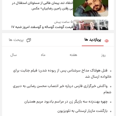
انتقاد تند پیمان طالبی از مسئولان استقلال در
پی رفتن رامین رضاییان+ عکس
۵ ساعت پیش
قیمت گوشت گوساله و گوسفند امروز شنبه ۱۷
مرداد ۱۴۰۵ +جدول
پربازدید ها
پربحث ها
۶ ساعت پیش
با قدرتمندترین و بادوام ترین تانک جهان آشنا
روز
هفته
ماه
سال
شوید+ فیلم
قتل هولناک مداح سرشناس پس از ربوده شدن؛ فیلم جنایت برای
۶ ساعت پیش
قیمت طلا ۱۸عیار امروز شنبه ۱۷ مرداد ۱۴۰۵
خانواده ارسال شد
+جدول
واکنش خبرگزاری فارس درباره خبر انتصاب محسن رضایی به دبیری
شعام
۷ ساعت پیش
قیمت محصولات ایران‌خودرو و سایپا امروز شنبه
چهره بهت‌زده سه بازیگر زن در مراسم یادبود مریم همتیان
۱۷ مرداد ۱۴۰۵
بازگشت مازیار لرستانی به تلویزیون