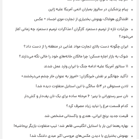
پیام پزشکیان در سالروز بمباران اتمی آمریکا علیه ژاپن
افشاگری هولناک بهنوش بختیاری از تجارت موی اجساد + عکس
جزئیات تازه از ترمیم دستمزد کارگران / مذاکرات ترمیم دستمزد چه زمانی آغاز
می‌شود؟
ایران چگونه دست بالای تجارت مواد غذایی در منطقه را از دست داد؟
شوک به بازار اجاره مسکن؛ چرا مالکان خانه‌های خود را خالی نگه می‌دارند؟
۱۱ سناتور آمریکا علیه ادامه جنگ با ایران وارد عمل شدند
تأکید جهانگیر بر نقش خبرنگاران؛ «امروز به عنوان خار چشم می‌درخشند»
لادن مستوفی در ۵۴ سالگی با این استایل متفاوت دیده شد!
نان سیر رستورانی با پنیر؛ ۶ مرحله ساده برای یک نان پف‌دار و کش‌دار
کدام قسمت مرغ را نباید زیاد مصرف کرد؟
قیمت جدید برنج ایرانی، هندی و پاکستانی مشخص شد
بهاره رهنما این بار با استایل انگلیسی ظاهر شد؛ تیپ متفاوت بازیگر پرحاشیه!
بهنوش بختیاری با دیدن عکس‌های عروسی اکبر عبدی دلتنگ شد!