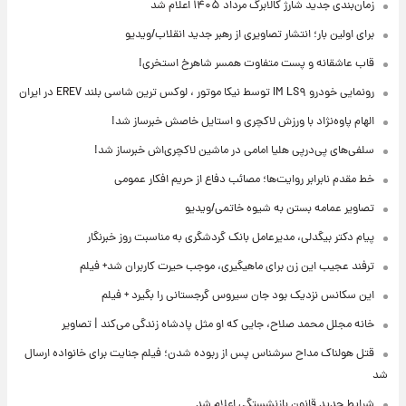
زمان‌بندی جدید شارژ کالابرگ مرداد ۱۴۰۵ اعلام شد
برای اولین بار؛ انتشار تصاویری از رهبر جدید انقلاب/ویدیو
قاب عاشقانه و پست متفاوت همسر شاهرخ استخری!
رونمایی خودرو IM LS۹ توسط نیکا موتور ، لوکس ترین شاسی بلند EREV در ایران
الهام پاوه‌نژاد با ورزش لاکچری و استایل خاصش خبرساز شد!
سلفی‌های پی‌درپی هلیا امامی در ماشین لاکچری‌اش خبرساز شد!
خط مقدم نابرابر روایت‌ها؛ مصائب دفاع از حریم افکار عمومی
تصاویر عمامه بستن به شیوه خاتمی/ویدیو
پیام دکتر بیگدلی، مدیرعامل بانک گردشگری به مناسبت روز خبرنگار
ترفند عجیب این زن برای ماهیگیری، موجب حیرت کاربران شد+ فیلم
این سکانس نزدیک بود جان سیروس گرجستانی را بگیرد + فیلم
خانه مجلل محمد صلاح، جایی که او مثل پادشاه زندگی می‌کند | تصاویر
قتل هولناک مداح سرشناس پس از ربوده شدن؛ فیلم جنایت برای خانواده ارسال
شد
شرایط جدید قانون بازنشستگی اعلام شد