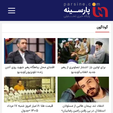
گوناگون
برای اولین بار؛ انتشار تصاویری از رهبر
افشای محل پناهگاه‌ رهبر شهید روی آنتن
جدید انقلاب/ویدیو
زنده تلویزیون/ویدیو
انتقاد تند پیمان طالبی از مسئولان
قیمت طلا ۱۸عیار امروز شنبه ۱۷ مرداد
استقلال در پی رفتن رامین رضاییان+
۱۴۰۵ +جدول