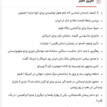
آخرین اخبار
۸ کشف باستان شناسی که علم هنوز توضیحی برای آنها ندارد+ تصاویر
بررسی رابطه قیمت طلا و دلار در ایران
شرط سپاه برای بازگشایی تنگه هرمز
ماجرای جاسوسی کارمند سازمان ملل برای اسرائیل
تأیید وجود فسفر در بمباران استان فارس + جزئیات
رهگیری با چند دلار؛ شکست سنگین سامانه ضد موشکی لیزری رژیم صهیونیستی
با صدور پیامی؛ مدیرعامل بانک ملی ایران روز خبرنگار را تبریک گفت
آشپز مشهور صداوسیما به کانادا مهاجرت کرد؟/ ویدئو
لحظه برخورد رعد و برق به ساختمان مرکز تجارت جهانی در آمریکا + فیلم
حضور مازیار لرستانی در ختم اکبر عبدی برای او گران تمام شد!/ دزدی از مازیار
لرستانی آن هم در روز روشن
دو دختر پیمان قاسم‌خانی، یکی از بهاره رهنما و دیگری از میترا ابراهیمی؛ در یک
قاب!