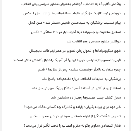
واکنش قالیباف به انتصاب ذوالقدر به‌عنوان مشاور سیاسی رهبر انقلاب
دورهمی نوستالژیک بازیگران «ارباب حلقه‌ها» بعد از ۲۳ سال + عکس
پیام تسلیت پزشکیان به سیدحسن خمینی منتشر شد + متن کامل
استایل متفاوت و جسورانه تینا آخوندتبار در ۳۹ سالگی + عکس
ذوالقدر مشاور سیاسی رهبر انقلاب شد
ظهور میکرودراماها و تحول زبان تصویر در عصر ارتباطات دیجیتال
فوری؛ تصمیم تازه ترامپ درباره ایران/ آیا آمریکا به‌دنبال کاهش تنش است؟
چهره متفاوت بازیگر «وضعیت سفید» پس از سال‌ها + فیلم
پزشکیان به شایعات اختلاف درباره تفاهم‌نامه پاسخ داد
استقلال و تراکتور در آستانه آسیا؛ مشکل بزرگ میزبانی حل نشد
محل کشف جسد حمیدرضا رجب‌زاده مشخص شد
خبر مهم برای یارانه‌بگیران؛ یارانه و کالابرگ چه کسانی حذف می‌شود؟
تصاویر شگفت‌انگیز از اهرام باستانی سودان در دل صحرا + عکس
فشار اقتصادی مداوم چگونه مغز و اعصاب را تحت تأثیر قرار می‌دهد؟