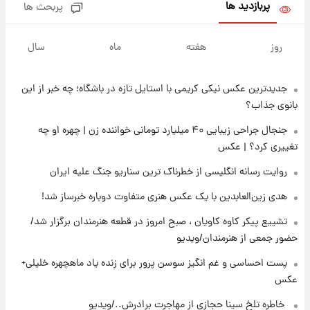
پربازدید ها
پربحث ها
۱۶ ساعت پیش
ارزش سهام عدالت برای امروز ۱۸ مرداد ۱۴۰۵ +
روز
هفته
ماه
سال
جدول
جدیدترین عکس نیکی کریمی با استایل تازه در باشگاه؛ چه خبر از این
۱۵ ساعت پیش
تصاویر شگفت‌انگیز از اهرام باستانی سودان در
بانوی جذاب؟
دل صحرا + عکس
جنجال جراحی زیبایی ۴۰ میلیارد تومانی خواننده زن | چهره او چه
تغییری کرد؟ | عکس
۱۸ ساعت پیش
زمان برگزاری دربی ۱۰۷ اعلام شد؟
روایت رسانه انگلیسی از خطرناک ترین سناریو جنگ علیه ایران
هدی زین‌العابدین با یک عکس هنری متفاوت دوباره خبرساز شد!
۱۹ ساعت پیش
تشییع پیکر کاوه کاویان ، صبح امروز در قطعه هنرمندان برگزار شد/
خبر انتصاب جدید محسن رضایی حذف شد +
حضور جمعی از هنرمندان/ویدیو
جزئیات
پست احساسی و غم انگیز سوسن پرور برای زنده یاد ماهچهره خلیلی+
عکس
۲۰ ساعت پیش
پست جدید محسن رضایی در شورای عالی امنیت
⁨ خاطره تلخ سینا حجازی از مهاجرت برادرش../ویدیو