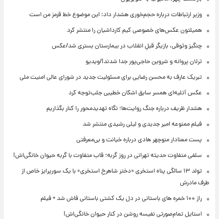
وزیر ارتباطات درباره حجم‌خوری هشدار داد: این موضوع خط قرمز من است
همیلتون عکس‌های خصوصی کیم‌ کارداشیان را منتشر کرد
چنگیز وثوقی، بازیگر قبلِ انقلاب در بیمارستان بستری شد/عکس
ترلان پروانه و شروین حاجی‌پور جدا شدند!/ویدیو
تبریک عارف به محسن رضایی برای مسئولیت جدید در شورای عالی امنیت ملی
عکس‌ آتلیه‌ای همسر سابق اشکان خطیبی جلب‌توجه کرد
هشدار ظریف درباره جنگ روایت‌ها؛ نگاه تهدیدمحور را کنار بگذاریم
فیلم ممنوعه امیر جدیدی و لیلی رشیدی منتشر شد
پست معنادار منوچهر هادی درباره خیانت و بی‌معرفتی
سلفی متفاوت حدیثه تهرانی در روز گربه؛ قاب متفاوت با گربه حیوان خانگی‌اش!
تولد ۱۳ سالگی پناه استخری «دختر شاهرخ استخری» با یک سورپرایز خاص از
طرف مادرش
راز ۱۰۰ خمره های باستانی در دل یک کشتی باستانی فاش شد + فیلم
استایل تمام‌صورتی نفیسه روشن در کنار حیوان خانگی‌اش!