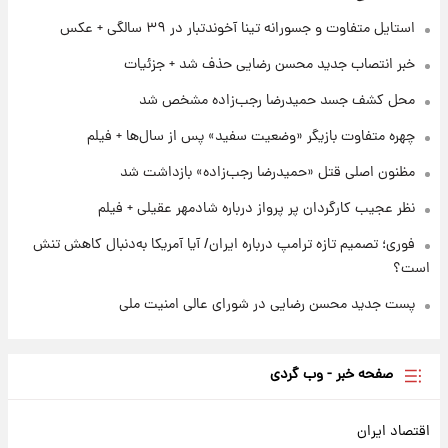
ملی
استایل متفاوت و جسورانه تینا آخوندتبار در ۳۹ سالگی + عکس
۲۳ ساعت پیش
خبر انتصاب جدید محسن رضایی حذف شد + جزئیات
آتش‌سوزی در لوناپارک شیراز؛ آخرین وضعیت
خزندگان خطرناک پس از حادثه
محل کشف جسد حمیدرضا رجب‌زاده مشخص شد
چهره متفاوت بازیگر «وضعیت سفید» پس از سال‌ها + فیلم
مظنون اصلی قتل «حمیدرضا رجب‌زاده» بازداشت شد
نظر عجیب کارگردان پر پرواز درباره شادمهر عقیلی + فیلم
فوری؛ تصمیم تازه ترامپ درباره ایران/ آیا آمریکا به‌دنبال کاهش تنش
است؟
پست جدید محسن رضایی در شورای عالی امنیت ملی
صفحه خبر - وب گردی
اقتصاد ایران