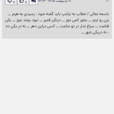
__
۰۱ اردیبهشت ۱۴۰۵ - ۱۴:۱۳
0
0
باسمه تعالی / خطاب به ترامپ باید گفته شود : رسیدی به هرمز __
بزن رو ترمز __ بخور کمی موز __ درنکن قمپز __ نبود بچند جوز __ بکن
قناعت __ سراغ ندار در تو مناعت __ کسی دراین دهر __ نه در یکی ده
، نه دریکی شهر __