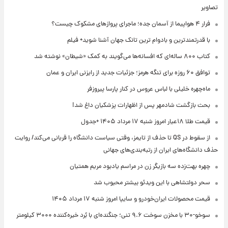
تصاویر
فرار ۴ هواپیما از آسمان جده؛ ماجرای پروازهای مشکوک چیست؟
با قدرتمندترین و بادوام ترین تانک جهان آشنا شوید+ فیلم
کتاب ۸۰۰ ساله‌ای که افسانه‌ها می‌گویند به کمک «شیطان» نوشته شد
توافق ۶۰ روزه برای تنگه هرمز؛ جزئیات جدید از رایزنی ایران و عمان
ماه‌چهره خلیلی با لباس عروس در کنار پارسا پیروزفر
بحث بازگشت شادمهر پس از اظهارات پزشکیان داغ شد!
قیمت طلا ۱۸عیار امروز شنبه ۱۷ مرداد ۱۴۰۵ +جدول
از سقوط در QS تا حذف از تایمز، وقتی سیاست دانشگاه را قربانی می‌کند/ روایت
حذف دانشگاه‌های ایران از رتبه‌بندی‌های جهانی
چهره بهت‌زده سه بازیگر زن در مراسم یادبود مریم همتیان
سحر دولتشاهی با این ویدئو بیشتر محبوب شد
قیمت محصولات ایران‌خودرو و سایپا امروز شنبه ۱۷ مرداد ۱۴۰۵
سوخو-۳۰ با مخزن سوخت ۹.۶ تنی؛ جنگنده‌ای با بُرد خیره‌کننده ۳۰۰۰ کیلومتر