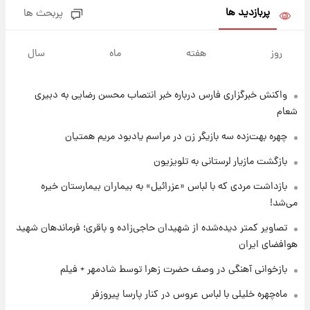
پربازدید ها
پربحث ها
۱۸ ساعت پیش
یک پیش ‌بینی مهم برای قیمت دلار، طلا و سکه
روز
هفته
ماه
سال
شنبه ۱۷ مرداد ۱۴۰۵
واکنش خبرگزاری فارس درباره خبر انتصاب محسن رضایی به دبیری
۱۸ ساعت پیش
بازیکن به درد نخور استقلال با مقصد اروپا این
شعام
تیم را ترک کرد!
چهره بهت‌زده سه بازیگر زن در مراسم یادبود مریم همتیان
۲۳ ساعت پیش
بازگشت مازیار لرستانی به تلویزیون
تصاویر کمتر دیده‌شده از شهیدان حاجی‌زاده و
بازداشت مردی که با لباس «عزرائیل» به بیماران بیمارستان خیره
باقری؛ فرماندهان شهید هوافضای ایران
می‌شد!
۱ روز پیش
تصاویر کمتر دیده‌شده از شهیدان حاجی‌زاده و باقری؛ فرماندهان شهید
قیمت خودروهای سایپا تغییر کرد؛ لیست قیمت
هوافضای ایران
جمعه ۱۶ مرداد منتشر شد
بازخوانی آهنگی در وصف حضرت زهرا توسط شادمهر + فیلم
۱ روز پیش
ماه‌چهره خلیلی با لباس عروس در کنار پارسا پیروزفر
جدول قیمت ایران‌خودرو امروز جمعه ۱۶ مرداد؛