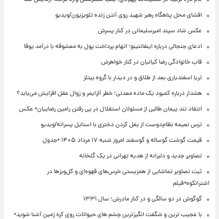
افشای محل پناهگاه‌ رهبر شهید روی آنتن زنده تلویزیون/ویدیو
عکس شاد سپند امیرسلیمانی در کنار پسرش
ادعای جنجالی درباره اینفانتینو؛ اتهام پرداخت پول به معشوقه با درآمد یوفا
قاب خانوادگی رضا کیانیان در کنار خواهرش
ثریا اسفندیاری بعد از طلاق و در دیدار با گروه بیتلز
هشدار درباره کمبود یک ماده معدنی؛ خطر آلزایمر و زوال عقل افزایش می‌یابد؟
انتقاد تند پیمان طالبی از مسئولان استقلال در پی رفتن رامین رضاییان+ عکس
ترس نعیمه نظام‌دوست از بغل کردن دختری با استایل پسرانه/ویدیو
قیمت گوشت گوساله و گوسفند امروز شنبه ۱۷ مرداد ۱۴۰۵ +جدول
تصاویر جدید و دلبرانه از هدیه تهرانی در یک گلخانه
ثبت تصاویر تماشایی از همزیستی خرس‌های قهوه‌ای و کل‌وبزها در
اشترانکوه+فیلم
گوگوش در دو سالگی و در کنار مادرش؛ سال ۱۳۳۱
با عجیب ترین و شگفت انگیزترین چشم های حیوانات روی کره زمین آشنا شوید+