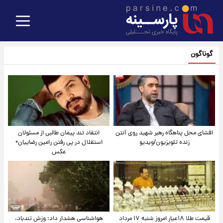
گوناگون
افشای محل پناهگاه‌ رهبر شهید روی آنتن
انتقاد تند پیمان طالبی از مسئولان
زنده تلویزیون/ویدیو
استقلال در پی رفتن رامین رضاییان+
عکس
قیمت طلا ۱۸عیار امروز شنبه ۱۷ مرداد
هواشناسی هشدار داد: وزش تندباد،