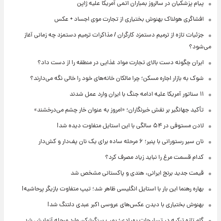
پیام پزشکیان در سالروز بمباران اتمی آمریکا علیه ژاپن
افشاگری هولناک بهنوش بختیاری از تجارت موی اجساد + عکس
جزئیات تازه از ترمیم دستمزد کارگران / مذاکرات ترمیم دستمزد چه زمانی آغاز
می‌شود؟
ایران چگونه دست بالای تجارت مواد غذایی در منطقه را از دست داد؟
شوک به بازار اجاره مسکن؛ چرا مالکان خانه‌های خود را خالی نگه می‌دارند؟
۱۱ سناتور آمریکا علیه ادامه جنگ با ایران وارد عمل شدند
تأکید جهانگیر بر نقش خبرنگاران؛ «امروز به عنوان خار چشم می‌درخشند»
لادن مستوفی در ۵۴ سالگی با این استایل متفاوت دیده شد!
نان سیر رستورانی با پنیر؛ ۶ مرحله ساده برای یک نان پف‌دار و کش‌دار
کدام قسمت مرغ را نباید زیاد مصرف کرد؟
قیمت جدید برنج ایرانی، هندی و پاکستانی مشخص شد
بهاره رهنما این بار با استایل انگلیسی ظاهر شد؛ تیپ متفاوت بازیگر پرحاشیه!
بهنوش بختیاری با دیدن عکس‌های عروسی اکبر عبدی دلتنگ شد!
گام تازه ترکیه در تسلیحات پهپادی؛ بمب سنگرشکن وارد مرحله آزمایش شد