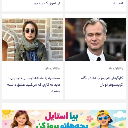
ادیسه
ای+موزیک ویدیو
۱۴۰۰/۴/۲۶
۱۴۰۲/۴/۳۱
کارگردان «جیمز باند» در نگاه
مصاحبه با عاطفه تیموری/ تیموری:
کریستوفر نولان
باید به کاری که می‌کنید عشق داشته
باشید