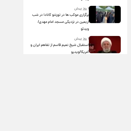
۱ روز پیش
برگزاری موکب ها در تورنتو کانادا در شب
اربعین در نزدیکی مسجد امام مهدی/
ویدئو
۱ روز پیش
استقبال شیخ نعیم قاسم از تفاهم ایران و
آمریکا/ویدیو
۲ روز پیش
پزشکیان: استعفا نخواهم داد
۲ روز پیش
گریه مجری زن صداوسیما به خاطر پولدار
نبودن!/ویدیو
۳ روز پیش
خاطره جالب حدیث میرامینی از سریال
ستایش/ویدیو
۳ روز پیش