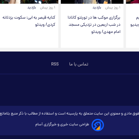
۱ روز پیش
بازدید
۱ روز پیش
بازدید
م
برگزاری موکب ها در تورنتو کانادا
کنایه قیصر به ابی: سکوت بزدلانه
یدیو
در شب اربعین در نزدیکی مسجد
کردی/ ویدئو
امام مهدی/ ویدئو
تماس با ما
RSS
وق مادی و معنوی این سایت متعلق به پارسینه است و استفاده از مطالب با ذکر منبع بلامان
طراحی سایت خبری و خبرگزاری آسام