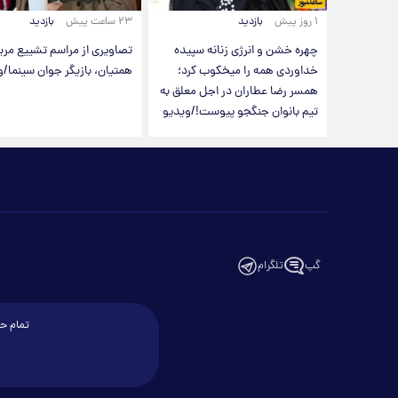
۱ روز پیش
بازدید
۲۳ ساعت پیش
بازدید
چهره خشن و انرژی زنانه سپیده
تصاویری از مراسم تشییع مری
خداوردی همه را میخکوب کرد؛
همتیان، بازیگر جوان سینما/و
همسر رضا عطاران در اجل معلق به
تیم بانوان جنگجو پیوست!/ویدیو
گپ
تلگرام
تمام حق