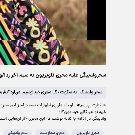
حجم ویدیو: 2.15M
>
چندرسانه‌ای
۰۳ آذر ۱۴۰۴
۰۸:۵۰
خانه
129 بازدید
سحرولدبیگی علیه مجری تلویزیون به سیم آخر زد!/و
سحر ولدبیگی به سکوت یک مجری صداوسیما درباره آتش‌سو
به گزارش
پارسینه
، او با یادآوری اظهارات تمسخرآمیز این م
خبره تو هیرکانیِ خودمون؟!»
ولدبیگی در ادامه با کنایه نوشت که این مجری «از آن‌هایی است
مجری تلویزیون
مجری صداوسیما
سحر ولدبیگی