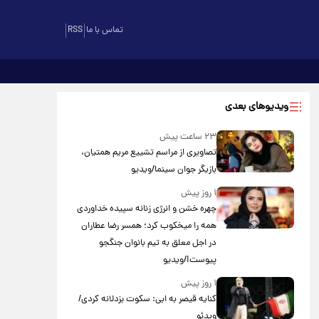
تماس با ما
RSS
ویدیوهای بعدی
۲۳ ساعت پیش
تصاویری از مراسم تشییع مریم همتیان،
بازیگر جوان سینما/ویدیو
۱ روز پیش
چهره خشن و انرژی زنانه سپیده خداوردی
همه را میخکوب کرد؛ همسر رضا عطاران
در اجل معلق به تیم بانوان جنگجو
پیوست!/ویدیو
۱ روز پیش
کنایه قیصر به ابی: سکوت بزدلانه کردی/
ویدئو