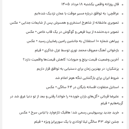
فال روزانه واقعی یکشنبه ۱۸ مرداد ۱۴۰۵
عراقچی: به توافق درباره مسیر موقت با عمان نزدیک شده‌ایم
تصویری عاشقانه از شاهرخ استخری و همسرش پس از شایعات جدایی + عکس
تصویر دیده‌نشده از بیتا فرهی و گوگوش در یک قاب خاص + عکس
پیراهن شماره ۱۰ استقلال به جانشین رامین رضاییان رسید + عکس
بازخوانی آهنگ معروف محمد نوری توسط غزل شاکری + فیلم
آخرین وضعیت قیمت برنج و حبوبات؛ کاهش قیمت‌ها واقعیت دارد؟
پزشکیان: در بهترین زمان برای دستیابی به توافق قرار داریم
شروط ایران برای بازگشایی تنگه هرمز اعلام شد
استایل متفاوت افسانه بایگان در ۶۴ سالگی + عکس
علیرضا قربانی «گل‌های باران خورده» را خواند/ رفتی و بعد از تو دنیا غرق شد در
گریه‌هایم + فیلم
خرید جدید پرسپولیس رسمی شد؛ هافبک تازه‌وارد با لباس سرخ + عکس
جشن تولد ۴۳ سالگی لیلا اوتادی با یک سورپرایز ویژه + فیلم