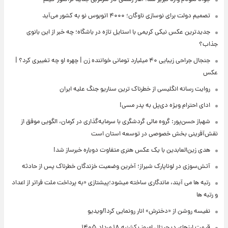
تصمیم دولت برای نوسازی ناوگان؛ ۴۰۰۰ اتوبوس نو به کشور می‌آید
جدیدترین عکس نیکی کریمی با استایل تازه در باشگاه؛ چه خبر از این بانوی
جذاب؟
جنجال جراحی زیبایی ۴۰ میلیارد تومانی خواننده زن | چهره او چه تغییری کرد؟ |
عکس
روایت رسانه انگلیسی از خطرناک ترین سناریو جنگ علیه ایران
ادای احترام ویژه دی‌پل به پدر مسی!
شهباز حسن‌پور: گروه مالی گردشگری با سرمایه‌گذاری در کرمان، الگویی موفق از
نقش‌آفرینی بخش خصوصی در توسعه استان است
هدی زین‌العابدین با یک عکس هنری متفاوت دوباره خبرساز شد!
آتش‌سوزی در لوناپارک شیراز؛ آخرین وضعیت خزندگان خطرناک پس از حادثه
رتبه ها می آیند، ماندگاری ساخته میشود؛پیشتازی «به پرداخت ملت فراتر از اعداد
و رتبه ها
نفیسه روشن از «دخترش» انار رونمایی کرد!/ویدیو
قیمت ارزهای دیجیتال امروز یکشنبه ۱۸ مرداد ۱۴۰۵