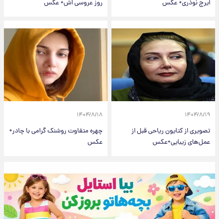
ایرج نوذری+ عکس
روز عروسی اش+ عکس
۱۴۰۴/۸/۱۸
۱۴۰۴/۸/۱۹
تصویری از کتایون ریاحی قبل از
چهره متفاوت روشنک گرامی با چادر+
عمل‌های زیبایی+عکس
عکس