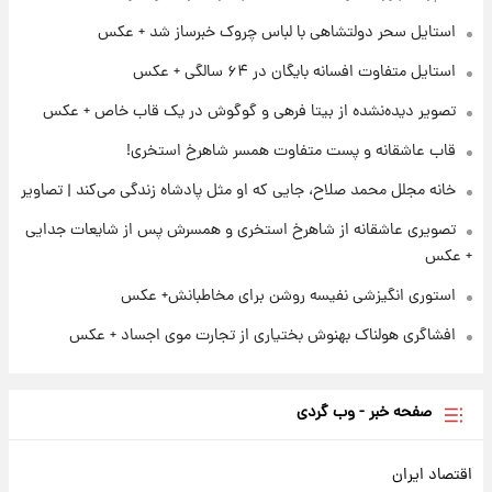
برای اولین بار؛ انتشار تصاویری از رهبر جدید
انقلاب/ویدیو
استایل سحر دولتشاهی با لباس چروک خبرساز شد + عکس
استایل متفاوت افسانه بایگان در ۶۴ سالگی + عکس
۲۳ ساعت پیش
تصاویر عمامه بستن به شیوه خاتمی/ویدیو
تصویر دیده‌نشده از بیتا فرهی و گوگوش در یک قاب خاص + عکس
قاب عاشقانه و پست متفاوت همسر شاهرخ استخری!
خانه مجلل محمد صلاح، جایی که او مثل پادشاه زندگی می‌کند | تصاویر
تصویری عاشقانه از شاهرخ استخری و همسرش پس از شایعات جدایی
+ عکس
استوری انگیزشی نفیسه روشن برای مخاطبانش+ عکس
افشاگری هولناک بهنوش بختیاری از تجارت موی اجساد + عکس
صفحه خبر - وب گردی
اقتصاد ایران