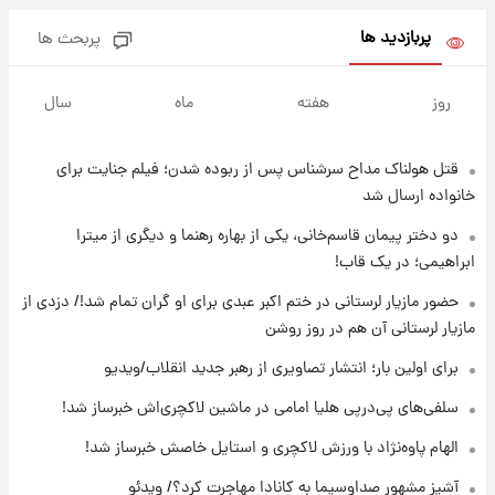
پربازدید ها
پربحث ها
۱۱ ساعت پیش
فال روزانه واقعی یکشنبه ۱۸ مرداد ۱۴۰۵
روز
هفته
ماه
سال
قتل هولناک مداح سرشناس پس از ربوده شدن؛ فیلم جنایت برای
۱۸ ساعت پیش
ارزش سهام عدالت برای امروز ۱۷ مرداد ۱۴۰۵ +
خانواده ارسال شد
جدول
دو دختر پیمان قاسم‌خانی، یکی از بهاره رهنما و دیگری از میترا
ابراهیمی؛ در یک قاب!
۱۹ ساعت پیش
لیونل مسی عزادار شد! + جزئیات
حضور مازیار لرستانی در ختم اکبر عبدی برای او گران تمام شد!/ دزدی از
مازیار لرستانی آن هم در روز روشن
برای اولین بار؛ انتشار تصاویری از رهبر جدید انقلاب/ویدیو
۲۲ ساعت پیش
لحظه برخورد رعد و برق به ساختمان مرکز تجارت
سلفی‌های پی‌درپی هلیا امامی در ماشین لاکچری‌اش خبرساز شد!
جهانی در آمریکا + فیلم
الهام پاوه‌نژاد با ورزش لاکچری و استایل خاصش خبرساز شد!
۲۲ ساعت پیش
آشپز مشهور صداوسیما به کانادا مهاجرت کرد؟/ ویدئو