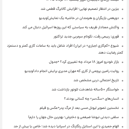
بنزین در انتظار تصمیم نهایی؛ افزایش کالابرگ قطعی شد
دورهمی بازیگران و هنرمندان در حاشیه یک نمایش/ویدیو
واکنش معنادار ظریف به سیاستی که این روزها اسرائیل دنبال می کند
فوری: ربیعی رفت، نکونام سرمربی جدید تراکتور
شیوع «کم‌کاری اجباری» در ایران/ افراد شاغل باید به ساعات کاری کمتر و دستمزد
کمتر رضایت دهند
بازار خودرو امروز ۱۸ مرداد چه تغییری کرد؟ +جدول
روایت رامین پرچمی از کاری که مهران مدیری برایش انجام داد/ویدیو
تاریخ احتمالی دربی مشخص شد
خواستگار ۵۰ساله شاهدخت لئونور بازداشت شد
انسان‌های «سگ‌سر» چه کسانی بودند؟
نخستین تصویر لیونل مسی بعد از مرگ پدر+عکس و فیلم
سلفی دیدنی نیوشا ضیغمی و دخترش؛ بهترین حال جهان را دارم!
الهام حمیدی با این استایل رنگارنگ در اسپانیا دیده شد؛ خاص یا بیش از حد