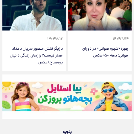
۱۴۰۴/۸/۱۲
۱۴۰۴/۸/۱۴
چهره «شهره صولتی» در دوران
بازیگر نقش منصور سریال بامداد
جوانی؛ دهه ۵۰+عکس
خمار کیست؟ راز‌های زندگی دانیال
پورصباح+عکس
پنجره