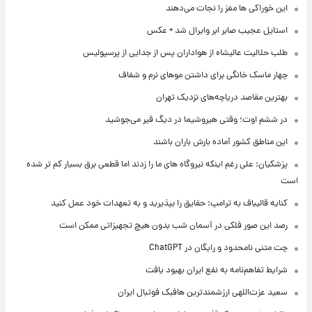
این خوراکی ها مغز را نجات می‌دهند
استایل عجیب صابر ابر وایرال شد + عکس
طلب حلالیت عالیشاه از هواداران پس از جدایی از پرسپولیس
چهار ماسک خانگی برای داشتن موهای نرم و شفاف
بهترین مقاصد دریاچه‌های نزدیک تهران
در ششم اوت؛ وقتی هیروشیما در دیگ قیر می‌جوشید
این مناطق کشور آماده بارش باران باشند
پزشکیان: علی رغم اینکه نیروگاه های ما را زدند اما قطعی برق بسیار کم تر شده
است
کنایه قالیباف به ترامپ: حقایق را بپذیرید و به تعهدات خود عمل کنید
رصد این صور فلکی در آسمان شب بدون هیچ تجهیزاتی ممکن است
چت متنی نامحدود و رایگان در ChatGPT
شرایط تفاهم‌نامه به نفع ایران بهبود یافت
سعید عزت‌اللهی ارزشمندترین هافبک فوتبال ایران