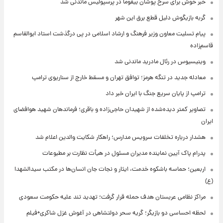
خبر خوش برای سرخ پوشان بیفوما در پرسپولیس ماندنی شد
گربه بازیگوش دلیل قطع برق این شهر
پیام تسلیت معاون وزیر فرهنگ و ارشاد اسلامی در پی درگذشت استاد ابوالقاسم
قاسم‌زاده
وینیسیوس در رئال مادرید ماندنی شد
معادله جدید در تنگه هرمز؛ توافق تهران و مسقط خارج از سناریوی ترامپ
ترامپ از پایان سریع جنگ با ایران خبر داد
تصاویر کمتر دیده‌شده از شهیدان حاجی‌زاده و باقری؛ فرماندهان شهید هوافضای
ایران
هشدار درباره تخلفات سرویس مدارس؛ راهکار شکایت والدین اعلام شد
پدرام پاک آیین نماینده مدیران مسئول در هیأت نظارت بر مطبوعات
اربعین؛ حماسه باشکوه خدمت، ایثار و نجات جان انسان‌ها در مکتب سیدالشهدا
(ع)
مراکز نظامی عربستان هدف حمله قرار گرفت؛ تهدید تند علیه حکومت سعودی
لحظه احساسی دو بازیگر؛ گریه سحر دولتشاهی در آغوش غزل شاکری+فیلم