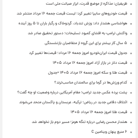
ظریفیان: مذاکره از موضع قدرت، ابزار صیانت ملی است
قیمت خودروهای سایپا تغییر کرد؛ لیست قیمت جمعه ۱۶ مرداد منتشر شد
هواشناسی هشدار داد: وزش تندباد، گردوخاک و رگبار باران تا ۵ روز آینده
واکنش ترامپ به افشای کمبود تسلیحات؛ دستور تحقیق صادر شد
۵ سال کار بیشتر برای این گروه از متقاضیان بازنشستگی
جدول قیمت ایران‌خودرو امروز جمعه ۱۶ مرداد؛ قیمت‌ها تغییر کرد
قیمت دلار در بازار آزاد امروز جمعه ۱۶ مرداد ۱۴۰۵
قیمت طلا و سکه امروز جمعه ۱۶ مرداد ۱۴۰۵ +جدول
کدام ورزش‌ها در گرما برای سالمندان مناسب‌ترند؟
پشت پرده عکس جدید ترامپ؛ مقام آمریکایی درباره وضعیت او چه گفت؟
ائتلاف دفاعی جدید در ریاض؛ ترکیه، عربستان و پاکستان متحد می‌شوند
قیمت طلا امروز جمعه ۱۶ مرداد ۱۴۰۵
هشدار محسن رضایی درباره تنگه هرمز؛ مسیر دوم باز نخواهد شد
۶ منبع پنهان ویتامین C