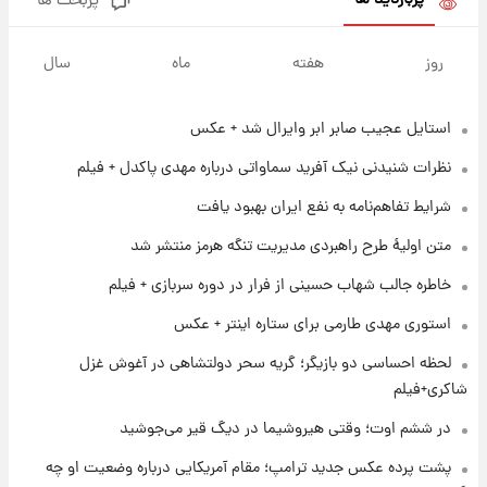
پربازدید ها
پربحث ها
۱ روز پیش
جزئیات فعال‌سازی «کیف پول ایران» اعلام
روز
هفته
ماه
سال
شد+فیلم
استایل عجیب صابر ابر وایرال شد + عکس
۱ روز پیش
تغییر تند قیمت محصولات ایران‌خودرو و سایپا
نظرات شنیدنی نیک آفرید سماواتی درباره مهدی پاکدل + فیلم
امروز پنجشنبه ۱۵ مرداد ۱۴۰۵ +جدول
شرایط تفاهم‌نامه به نفع ایران بهبود یافت
۱ روز پیش
متن اولیۀ طرح راهبردی مدیریت تنگه هرمز منتشر شد
قیمت طلا و سکه امروز پنجشنبه ۱۵ مرداد ۱۴۰۵
خاطره جالب شهاب حسینی از فرار در دوره سربازی + فیلم
استوری مهدی طارمی برای ستاره اینتر + عکس
۱ روز پیش
شارژ جدید کالابرگ برای سه دهک؛ جزئیات اعلام
لحظه احساسی دو بازیگر؛ گریه سحر دولتشاهی در آغوش غزل
شد
شاکری+فیلم
در ششم اوت؛ وقتی هیروشیما در دیگ قیر می‌جوشید
۱ روز پیش
شرایط تازه فروش اقساطی سایپا اعلام شد؛
پشت پرده عکس جدید ترامپ؛ مقام آمریکایی درباره وضعیت او چه
شاهین، کوییک، اطلس، سهند و ساینا با اقساط