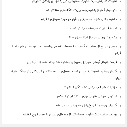
نظرات شنیدنی نیک آفرید سماواتی درباره مهدی پاکدل + فیلم
متن اولیۀ طرح راهبردی مدیریت تنگه هرمز منتشر شد
خاطره جالب شهاب حسینی از فرار در دوره سربازی + فیلم
نحوه فعالیت سیستم دید در شب
یک پیش‌بینی مهم از آینده بازار طلا
یحیی سریع از عملیات گسترده تجمعات نظامی وابسته به عربستان خبر داد +
فیلم
قیمت انواع گوشی موبایل امروز پنجشنبه ۱۵ مرداد ۱۴۰۵ + جدول
گزارش جدید آسوشیتدپرس آسیب مغزی صدها نظامی آمریکایی در جنگ علیه
ایران
جزئیات شرط جدید بازنشستگی اعلام شد
استوری مهدی طارمی برای ستاره اینتر + عکس
گران‌ترین خرید تاریخ رئال مادرید رونمایی شد
روایت جالب نیک آفرین سماواتی از هم بازی شدن با امین تارخ + فیلم