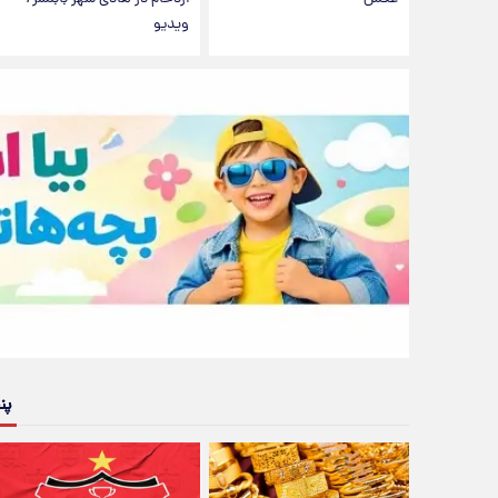
ویدیو
پن