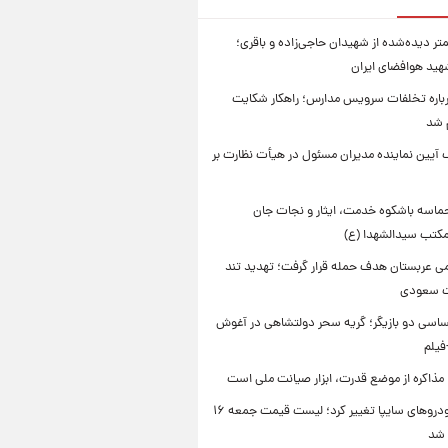
تر دیده‌شده از شهیدان حاجی‌زاده و باقری؛
هید هوافضای ایران
باره تخلفات سرویس مدارس؛ راهکار شکایت
م شد
 آیین نماینده مدیران مسئول در هیأت نظارت بر
حماسه باشکوه خدمت، ایثار و نجات جان
 مکتب سیدالشهدا (ع)
امی عربستان هدف حمله قرار گرفت؛ تهدید تند
ت سعودی
اسی دو بازیگر؛ گریه سحر دولتشاهی در آغوش
فیلم
 مذاکره از موضع قدرت، ابزار صیانت ملی است
قیمت خودروهای سایپا تغییر کرد؛ لیست قیمت جمعه ۱۶
 شد