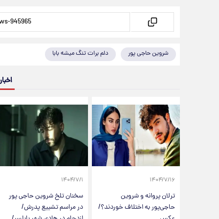
شروین حاجی پور
دلم برات تنگ میشه بابا
اخبار
۱۴۰۴/۷/۱
۱۴۰۴/۷/۱۶
ترلان پروانه و شروین
سخنان تلخ شروین حاجی پور
حاجی‌پور به اختلاف خوردند؟/
در مراسم تشییع پدرش/
عکس
ازدحام در هادی شهر بابلسر/