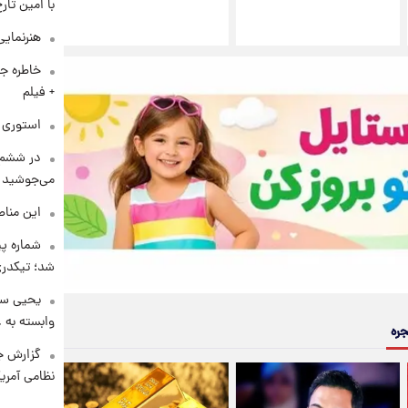
با امین تار
هنرنمایی
خاطره جا
+ فیلم
استوری م
در ششم 
می‌جوشید
این مناط
شماره پ
شد؛ تیکدری
یحیی سر
وابسته به ع
جره
گزارش ج
نظامی آمری