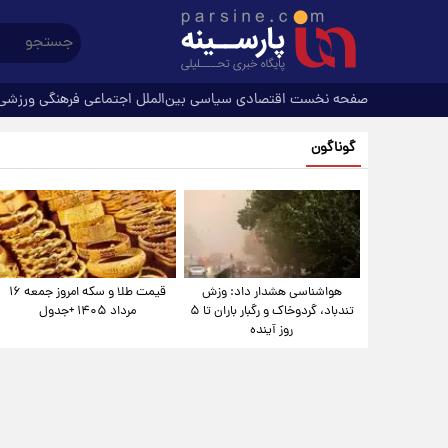
صفحه نخست
اقتصادی
سیاسی
بین‌الملل
اجتماعی
فرهنگی
ورزشی
گوناگون
هواشناسی هشدار داد: وزش
قیمت طلا و سکه امروز جمعه ۱۶
تندباد، گردوخاک و رگبار باران تا ۵
مرداد ۱۴۰۵ +جدول
روز آینده