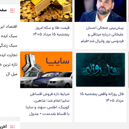
صفحه
اقتصاد ایر
پیش‌بینی جنجالی احسان
قیمت طلا و سکه امروز
علیخانی درباره میثاقی و
پنجشنبه ۱۵ مرداد ۱۴۰۵
سبک ایده 
فردوسی پور وایرال شد+فیلم
سبک زندگی 
تجارت ایده
تازه ترین خ
مبل ال
فال روزانه واقعی پنجشنبه ۱۵
شرایط تازه فروش اقساطی
مرداد ۱۴۰۵
سایپا اعلام شد؛ شاهین،
کوییک، اطلس، سهند و ساینا
با اقساط بلندمدت + جدول
آخری