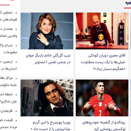
جره
تصاویر کم
فرماندهان ش
هشدار در
والدین اعلا
پدرام پاک
مطبوعات
آقای مجریِ دوران کودکی
تیپ گل‌گلی خانم بازیگر جوان
اربعین؛ 
خیلی‌ها با یک پست متفاوت؛
در جشن نفس | تصاویر
انسان‌ها در
«غمگینم بسیار زیاد»!
مراکز نظ
علیه حکوم
لحظه احس
غزل شاکری+
ظریفیان:
رونالدو از گنجینه خودروهای
پوریا پورسرخ با این گریم
مرداد منتشر
لوکسش رونمایی کرد
جذابیتش را از دست داد +