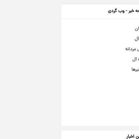
 خبر - وب گردی
ان
آل
مردانه
 آل
برها
ن اخبار