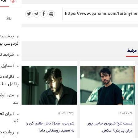
روز
پیش‌بینی
فردوسی پور
 مرتبط
شرایط تف
استایل 
نظرات شن
پاکدل + فی
متن اولی
شد
۱۴۰۴/۲/۲۶
۱۴۰۴/۷/۱
کرد
پست تلخ شروین حاجی پور
شروین، جایزه نخل طلای کن را
برای پدرش+ عکس
به سعید روستایی داد!
روایت ج