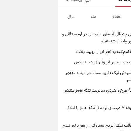
پربحث ها
قیمت طلا و سکه امروز پنجشنبه
۱۵ مرداد ۱۴۰۵
هفته
ماه
سال
۱ روز پیش
شارژ جدید کالابرگ برای سه
دهک؛ جزئیات اعلام شد
 جنجالی احسان علیخانی درباره میثاقی و
۱ روز پیش
 وایرال شد+فیلم
شرایط تازه فروش اقساطی سایپا
اعلام شد؛ شاهین، کوییک، اطلس،
اهم‌نامه به نفع ایران بهبود یافت
سهند و ساینا با اقساط بلندمدت +
۱ روز پیش
عجیب صابر ابر وایرال شد + عکس
جدول
سیگنال‌های جدید برای بازار طلا؛
پیش‌بینی قیمت سکه و طلا فردا
یدنی نیک آفرید سماواتی درباره مهدی
لم
ۀ طرح راهبردی مدیریت تنگه هرمز منتشر
ایران تعرفه ۷ درصدی تردد از تنگه هرمز را ابلاغ
الب نیک آفرین سماواتی از هم بازی شدن