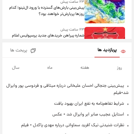
۲۳ ساعت پیش
پیش‌بینی بارش‌های گسترده با ورود ال‌نینو؛ کدام
روزها پربارش‌تر خواهند بود؟
۲۳ ساعت پیش
شماره پیراهن خریدهای جدید پرسپولیس اعلام
شد؛ تیکدری، محبی و سرگیف با اعداد ویژه
پربازدید ها
پربحث ها
۱ روز پیش
جزئیات فعال‌سازی «کیف پول ایران» اعلام
روز
هفته
ماه
سال
شد+فیلم
پیش‌بینی جنجالی احسان علیخانی درباره میثاقی و فردوسی پور وایرال
۱ روز پیش
تغییر تند قیمت محصولات ایران‌خودرو و سایپا
شد+فیلم
امروز پنجشنبه ۱۵ مرداد ۱۴۰۵ +جدول
شرایط تفاهم‌نامه به نفع ایران بهبود یافت
۱ روز پیش
استایل عجیب صابر ابر وایرال شد + عکس
قیمت طلا و سکه امروز پنجشنبه ۱۵ مرداد ۱۴۰۵
نظرات شنیدنی نیک آفرید سماواتی درباره مهدی پاکدل + فیلم