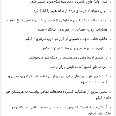
متن اولیۀ طرح راهبردی مدیریت تنگه هرمز منتشر شد
۱ روز پیش
ایران تعرفه ۷ درصدی تردد از تنگه هرمز را ابلاغ کرد
شارژ جدید کالابرگ برای سه دهک؛ جزئیات اعلام
شد
روایت جالب نیک آفرین سماواتی از هم بازی شدن با امین تارخ + فیلم
هنرنمایی روزبه حصاری آن هم بدون بدلکار + فیلم
۱ روز پیش
شرایط تازه فروش اقساطی سایپا اعلام شد؛
خاطره جالب شهاب حسینی از فرار در دوره سربازی + فیلم
شاهین، کوییک، اطلس، سهند و ساینا با اقساط
بلندمدت + جدول
استوری مهدی طارمی برای ستاره اینتر + عکس
۱ روز پیش
در ششم اوت؛ وقتی هیروشیما در دیگ قیر می‌جوشید
سیگنال‌های جدید برای بازار طلا؛ پیش‌بینی
قیمت سکه و طلا فردا
این مناطق کشور آماده بارش باران باشند
شماره پیراهن خریدهای جدید پرسپولیس اعلام شد؛ تیکدری، محبی و
سرگیف با اعداد ویژه
یحیی سریع از عملیات گسترده تجمعات نظامی وابسته به عربستان خبر
داد + فیلم
گزارش جدید آسوشیتدپرس آسیب مغزی صدها نظامی آمریکایی در
جنگ علیه ایران