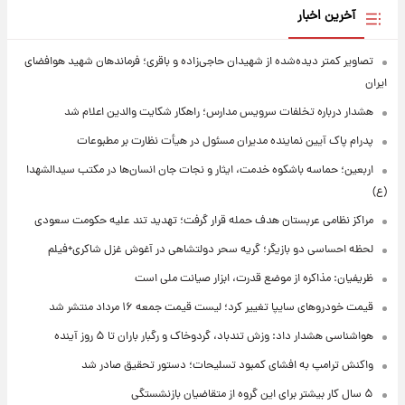
آخرین اخبار
تصاویر کمتر دیده‌شده از شهیدان حاجی‌زاده و باقری؛ فرماندهان شهید هوافضای
ایران
هشدار درباره تخلفات سرویس مدارس؛ راهکار شکایت والدین اعلام شد
پدرام پاک آیین نماینده مدیران مسئول در هیأت نظارت بر مطبوعات
اربعین؛ حماسه باشکوه خدمت، ایثار و نجات جان انسان‌ها در مکتب سیدالشهدا
(ع)
مراکز نظامی عربستان هدف حمله قرار گرفت؛ تهدید تند علیه حکومت سعودی
لحظه احساسی دو بازیگر؛ گریه سحر دولتشاهی در آغوش غزل شاکری+فیلم
ظریفیان: مذاکره از موضع قدرت، ابزار صیانت ملی است
قیمت خودروهای سایپا تغییر کرد؛ لیست قیمت جمعه ۱۶ مرداد منتشر شد
هواشناسی هشدار داد: وزش تندباد، گردوخاک و رگبار باران تا ۵ روز آینده
واکنش ترامپ به افشای کمبود تسلیحات؛ دستور تحقیق صادر شد
۵ سال کار بیشتر برای این گروه از متقاضیان بازنشستگی