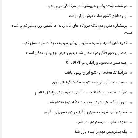
در ششم اوت؛ وقتی هیروشیما در دیگ قیر می‌جوشید
این مناطق کشور آماده بارش باران باشند
پزشکیان: علی رغم اینکه نیروگاه های ما را زدند اما قطعی برق بسیار کم تر شده
است
کنایه قالیباف به ترامپ: حقایق را بپذیرید و به تعهدات خود عمل کنید
رصد این صور فلکی در آسمان شب بدون هیچ تجهیزاتی ممکن است
چت متنی نامحدود و رایگان در ChatGPT
شرایط تفاهم‌نامه به نفع ایران بهبود یافت
سعید عزت‌اللهی ارزشمندترین هافبک فوتبال ایران
نظرات شنیدنی نیک آفرید سماواتی درباره مهدی پاکدل + فیلم
متن اولیۀ طرح راهبردی مدیریت تنگه هرمز منتشر شد
خاطره جالب شهاب حسینی از فرار در دوره سربازی + فیلم
نحوه فعالیت سیستم دید در شب
یک پیش‌بینی مهم از آینده بازار طلا