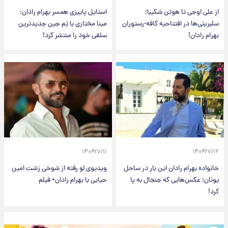
از علی اوجی تا هوتن شکیبا؛
استایل پاییزی همسر بهرام رادان:
سلبریتی‌ها در افتتاحیه کافه‌-رستوران
مینا مختاری با تِم جین جدیدترین
بهرام رادان!
سلفی خود را منتشر کرد!
۱۴۰۴/۷/۱۱
۱۴۰۴/۷/۱۲
خانواده بهرام رادان این بار در ساحل
ویدیوی لو رفته از شوخی زشت امین
یونان؛ عکس‌هایی که جنجال به پا
حیایی با بهرام رادان+ فیلم
کرد!