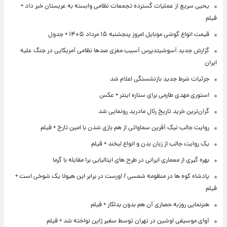
یحیی سریع از عملیات گسترده تجمعات نظامی وابسته به عربستان خبر داد +
فیلم
قیمت انواع گوشی موبایل امروز پنجشنبه ۱۵ مرداد ۱۴۰۵ + جدول
گزارش جدید آسوشیتدپرس آسیب مغزی صدها نظامی آمریکایی در جنگ علیه
ایران
جزئیات شرط جدید بازنشستگی اعلام شد
استوری مهدی طارمی برای ستاره اینتر + عکس
گران‌ترین خرید تاریخ رئال مادرید رونمایی شد
روایت جالب نیک آفرین سماواتی از هم بازی شدن با امین تارخ + فیلم
یک روایت جالب از زبان بدن و انواع لبخند + فیلم
بهره گیری از معماری ایرانی در طرح های ایتالیایی برا مقابله با گرما
پادشاه کوه ها در منظومه شمسی / اورست در برابر این هیولا یک شوخی است +
فیلم
هنرنمایی روزبه حصاری آن هم بدون بدلکار + فیلم
آوای موسیقی اوشین در تهران توسط سفیر ژاپن نواخته شد + فیلم