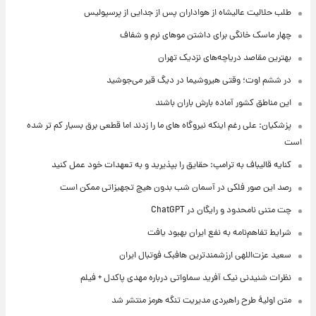
طلب حلالیت عالیشاه از هواداران پس از جدایی از پرسپولیس
چهار ماسک خانگی برای داشتن موهای نرم و شفاف
بهترین مقاصد دریاچه‌های نزدیک تهران
در ششم اوت؛ وقتی هیروشیما در دیگ قیر می‌جوشید
این مناطق کشور آماده بارش باران باشند
پزشکیان: علی رغم اینکه نیروگاه های ما را زدند اما قطعی برق بسیار کم تر شده
است
کنایه قالیباف به ترامپ: حقایق را بپذیرید و به تعهدات خود عمل کنید
رصد این صور فلکی در آسمان شب بدون هیچ تجهیزاتی ممکن است
چت متنی نامحدود و رایگان در ChatGPT
شرایط تفاهم‌نامه به نفع ایران بهبود یافت
سعید عزت‌اللهی ارزشمندترین هافبک فوتبال ایران
نظرات شنیدنی نیک آفرید سماواتی درباره مهدی پاکدل + فیلم
متن اولیۀ طرح راهبردی مدیریت تنگه هرمز منتشر شد