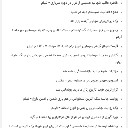
خاطره جالب شهاب حسینی از فرار در دوره سربازی + فیلم
نحوه فعالیت سیستم دید در شب
یک پیش‌بینی مهم از آینده بازار طلا
یحیی سریع از عملیات گسترده تجمعات نظامی وابسته به عربستان خبر داد +
فیلم
قیمت انواع گوشی موبایل امروز پنجشنبه ۱۵ مرداد ۱۴۰۵ + جدول
گزارش جدید آسوشیتدپرس آسیب مغزی صدها نظامی آمریکایی در جنگ علیه
ایران
جزئیات شرط جدید بازنشستگی اعلام شد
استوری مهدی طارمی برای ستاره اینتر + عکس
گران‌ترین خرید تاریخ رئال مادرید رونمایی شد
روایت جالب نیک آفرین سماواتی از هم بازی شدن با امین تارخ + فیلم
یک روایت جالب از زبان بدن و انواع لبخند + فیلم
بهره گیری از معماری ایرانی در طرح های ایتالیایی برا مقابله با گرما
پادشاه کوه ها در منظومه شمسی / اورست در برابر این هیولا یک شوخی است +