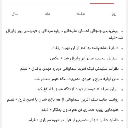
۱ روز پیش
تغییر تند قیمت محصولات ایران‌خودرو و سایپا
روز
هفته
ماه
سال
امروز پنجشنبه ۱۵ مرداد ۱۴۰۵ +جدول
پیش‌بینی جنجالی احسان علیخانی درباره میثاقی و فردوسی پور وایرال
۱ روز پیش
قیمت طلا و سکه امروز پنجشنبه ۱۵ مرداد ۱۴۰۵
شد+فیلم
شرایط تفاهم‌نامه به نفع ایران بهبود یافت
۱ روز پیش
استایل عجیب صابر ابر وایرال شد + عکس
شارژ جدید کالابرگ برای سه دهک؛ جزئیات اعلام
نظرات شنیدنی نیک آفرید سماواتی درباره مهدی پاکدل + فیلم
شد
متن اولیۀ طرح راهبردی مدیریت تنگه هرمز منتشر شد
۱ روز پیش
ایران تعرفه ۷ درصدی تردد از تنگه هرمز را ابلاغ کرد
شرایط تازه فروش اقساطی سایپا اعلام شد؛
شاهین، کوییک، اطلس، سهند و ساینا با اقساط
روایت جالب نیک آفرین سماواتی از هم بازی شدن با امین تارخ + فیلم
بلندمدت + جدول
هنرنمایی روزبه حصاری آن هم بدون بدلکار + فیلم
۱ روز پیش
سیگنال‌های جدید برای بازار طلا؛ پیش‌بینی
خاطره جالب شهاب حسینی از فرار در دوره سربازی + فیلم
قیمت سکه و طلا فردا