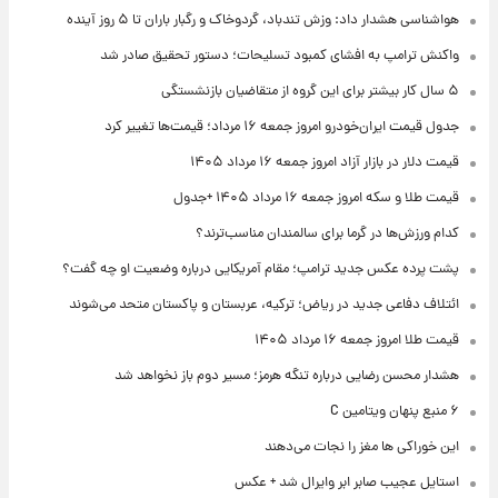
هواشناسی هشدار داد: وزش تندباد، گردوخاک و رگبار باران تا ۵ روز آینده
واکنش ترامپ به افشای کمبود تسلیحات؛ دستور تحقیق صادر شد
۵ سال کار بیشتر برای این گروه از متقاضیان بازنشستگی
جدول قیمت ایران‌خودرو امروز جمعه ۱۶ مرداد؛ قیمت‌ها تغییر کرد
قیمت دلار در بازار آزاد امروز جمعه ۱۶ مرداد ۱۴۰۵
قیمت طلا و سکه امروز جمعه ۱۶ مرداد ۱۴۰۵ +جدول
کدام ورزش‌ها در گرما برای سالمندان مناسب‌ترند؟
پشت پرده عکس جدید ترامپ؛ مقام آمریکایی درباره وضعیت او چه گفت؟
ائتلاف دفاعی جدید در ریاض؛ ترکیه، عربستان و پاکستان متحد می‌شوند
قیمت طلا امروز جمعه ۱۶ مرداد ۱۴۰۵
هشدار محسن رضایی درباره تنگه هرمز؛ مسیر دوم باز نخواهد شد
۶ منبع پنهان ویتامین C
این خوراکی ها مغز را نجات می‌دهند
استایل عجیب صابر ابر وایرال شد + عکس