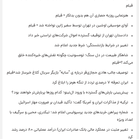
فیلم
هنرنمایی روزبه حصاری آن هم بدون بدلکار + فیلم
آوای موسیقی اوشین در تهران توسط سفیر ژاپن نواخته شد + فیلم
دادستان تهران از توقیف گسترده اموال شرکت‌های تراستی خبر داد
تغییر در شرایط بازنشستگی؛ شرط جدید اعلام شد
شاهکار طبیعت در دل سنگ؛ تومسونیت چگونه نقش‌های خیره‌کننده خلق
می‌کند؟+فیلم
توصیف جالب هادی حجازی‌فر درباره ی "سایه" بازیگر سریال کلاغ خبرساز شد+فیلم
ایران تعرفه ۷ درصدی تردد از تنگه هرمز را ابلاغ کرد
پیش‌بینی بارش‌های گسترده با ورود ال‌نینو؛ کدام روزها پربارش‌تر خواهند بود؟
ترکیه از مذاکرات ایران و آمریکا گفت؛ تأکید فیدان بر ضرورت مهار اسرائیل
شماره پیراهن خریدهای جدید پرسپولیس اعلام شد؛ تیکدری، محبی و سرگیف با
اعداد ویژه
تغییر مثبت در عملکرد مالی بانک صادرات ایران/ درآمد عملیاتی ۸۰ درصد رشد
کرد