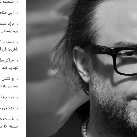
قیمت دلار د
این مناط
بازداشت 
بیمارستان 
تصاویر ک
باقری؛ فرم
مراکز نظ
تهدید تند
واکنش خ
رضایی به د
ترامپ از
بهترین م
قیمت خو
جمعه ۱۶ مرداد منتشر شد