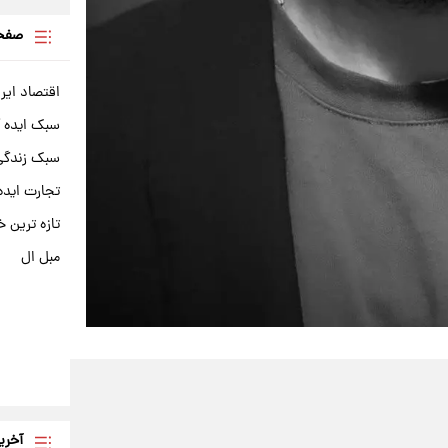
صفحه
اقتصاد ایر
سبک ایده 
سبک زندگی 
تجارت ایده
تازه ترین خ
مبل ال
آخری