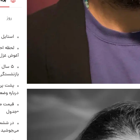
روز
استایل 
لحظه احس
آغوش غزل 
۵ سال 
بازنشستگی
پشت پرد
درباره وض
+جدول
در ششم 
می‌جوشید