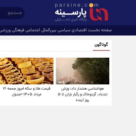
صفحه نخست
اقتصادی
سیاسی
بین‌الملل
اجتماعی
فرهنگی
ورزشی
گوناگون
هواشناسی هشدار داد: وزش
قیمت طلا و سکه امروز جمعه ۱۶
تندباد، گردوخاک و رگبار باران تا ۵
مرداد ۱۴۰۵ +جدول
روز آینده