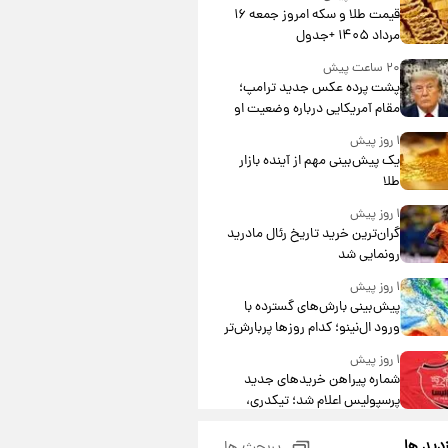
قیمت طلا و سکه امروز جمعه ۱۶
مرداد ۱۴۰۵ +جدول
۲۰ ساعت پیش
پشت پرده عکس جدید ترامپ؛
مقام آمریکایی درباره وضعیت او
چه گفت؟
۱ روز پیش
یک پیش‌بینی مهم از آینده بازار
طلا
۱ روز پیش
گران‌ترین خرید تاریخ رئال مادرید
رونمایی شد
۱ روز پیش
پیش‌بینی بارش‌های گسترده با
ورود ال‌نینو؛ کدام روزها پربارش‌تر
خواهند بود؟
۱ روز پیش
شماره پیراهن خریدهای جدید
پرسپولیس اعلام شد؛ تیکدری،
محبی و سرگیف با اعداد ویژه
۱ روز پیش
زدید ها