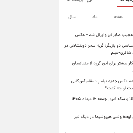
پربحث ها
جزئیات فعال‌سازی «کیف پول
ایران» اعلام شد+فیلم
هفته
ماه
سال
۱ روز پیش
تغییر تند قیمت محصولات
ایران‌خودرو و سایپا امروز پنجشنبه
عجیب صابر ابر وایرال شد + عکس
۱۵ مرداد ۱۴۰۵ +جدول
۱ روز پیش
قیمت طلا و سکه امروز پنجشنبه
اسی دو بازیگر؛ گریه سحر دولتشاهی در
۱۵ مرداد ۱۴۰۵
شاکری+فیلم
۱ روز پیش
کار بیشتر برای این گروه از متقاضیان
شارژ جدید کالابرگ برای سه
دهک؛ جزئیات اعلام شد
ه عکس جدید ترامپ؛ مقام آمریکایی
عیت او چه گفت؟
قیمت طلا و سکه امروز جمعه ۱۶ مرداد ۱۴۰۵
اوت؛ وقتی هیروشیما در دیگ قیر