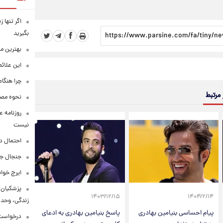
اگر تنها 
بگیرید
بهترین م
این علائ
چرا هنگام
 مرتبط
نحوه مصرف
روزنامه ع
نیست
احتمال د
جنجال جد
ایرج خوا
پزشکیان:
۱۴۰۳/۱۲/۱۵
۱۴۰۴/۲/۱۴
زندگی، وحد
پیام احساسی بنیامین بهادری
پاسخ بنیامین بهادری به ادعای
درخواست 