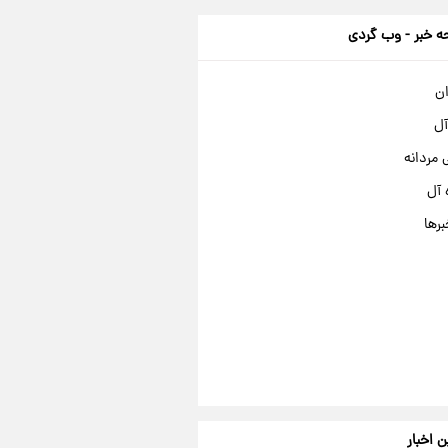
 خبر - وب گردی
ان
آل
مردانه
 آل
برها
ن اخبار