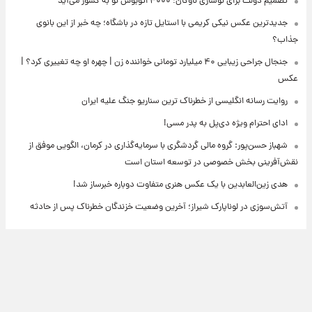
تصمیم دولت برای نوسازی ناوگان؛ ۴۰۰۰ اتوبوس نو به کشور می‌آید
جدیدترین عکس نیکی کریمی با استایل تازه در باشگاه؛ چه خبر از این بانوی
جذاب؟
جنجال جراحی زیبایی ۴۰ میلیارد تومانی خواننده زن | چهره او چه تغییری کرد؟ |
عکس
روایت رسانه انگلیسی از خطرناک ترین سناریو جنگ علیه ایران
ادای احترام ویژه دی‌پل به پدر مسی!
شهباز حسن‌پور: گروه مالی گردشگری با سرمایه‌گذاری در کرمان، الگویی موفق از
نقش‌آفرینی بخش خصوصی در توسعه استان است
هدی زین‌العابدین با یک عکس هنری متفاوت دوباره خبرساز شد!
آتش‌سوزی در لوناپارک شیراز؛ آخرین وضعیت خزندگان خطرناک پس از حادثه