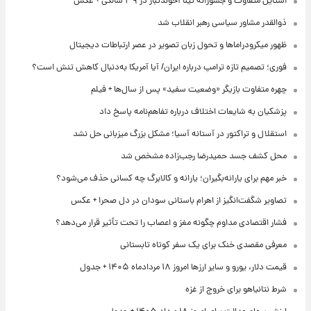
استایل متفاوت و جسورانه تینا آخوندتبار در ۳۹ سالگی + عکس
ذوالقدر مشاور سیاسی رهبر انقلاب شد
ظهور میکرودراماها و تحول زبان تصویر در عصر ارتباطات دیجیتال
فوری؛ تصمیم تازه ترامپ درباره ایران/ آیا آمریکا به‌دنبال کاهش تنش است؟
چهره متفاوت بازیگر «وضعیت سفید» پس از سال‌ها + فیلم
پزشکیان به شایعات اختلاف درباره تفاهم‌نامه پاسخ داد
استقلال و تراکتور در آستانه آسیا؛ مشکل بزرگ میزبانی حل نشد
محل کشف جسد حمیدرضا رجب‌زاده مشخص شد
خبر مهم برای یارانه‌بگیران؛ یارانه و کالابرگ چه کسانی حذف می‌شود؟
تصاویر شگفت‌انگیز از اهرام باستانی سودان در دل صحرا + عکس
فشار اقتصادی مداوم چگونه مغز و اعصاب را تحت تأثیر قرار می‌دهد؟
معرفی مقصدی خنک برای یک سفر کوتاه تابستانی
قیمت دلار، یورو و سایر ارزها امروز ۱۸ مردادماه ۱۴۰۵ + جدول
شرط نتانیاهو برای خروج از غزه