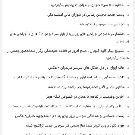
⁨ خاطره تلخ سینا حجازی از مهاجرت برادرش../ویدیو
پست جدید محسن رضایی در شورای عالی امنیت ملی
نکونام رسما سرمربی تراکتور شد
هشدار در خصوص جراحی های زیبایی: از بازار سیاه و مواد فله ای تا جراحی های
زیر زمینی
تشییع پیکر کاوه کاویان ، صبح امروز در قطعه هنرمندان برگزار شد/حضور جمعی از
هنرمندان/ویدیو
خانه ارواح در دل جنگل های سرسبز مازندران + عکس
تاکید سخنگوی سپاه پاسداران بر حفظ تنگه هرمز تا پذیرفتن همه شروط ایران
مظنون اصلی قتل «حمیدرضا رجب‌زاده» بازداشت شد
آخرین وضعیت از تفاهم با عمان در خصوص تنگه هرمز
عراقچی:ایران پای عهد مقاومت ایستاده‌است؛ جنایت‌ها فراموش‌شدنی نیست
پست احساسی و غم انگیز سوسن پرور برای زنده یاد ماهچهره خلیلی+ عکس
جواد نکونام وارد تبریز شد؛ آغاز رسمی کار سرمربی جدید تراکتور+فیلم