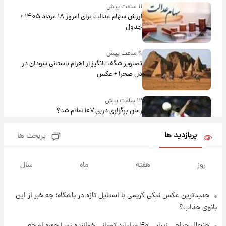
۱۱ ساعت پیش
ارزش سهام عدالت برای امروز ۱۸ مرداد ۱۴۰۵ +
جدول
۹ ساعت پیش
تصاویر شگفت‌انگیز از اهرام باستانی سودان در
دل صحرا + عکس
۱۲ ساعت پیش
زمان برگزاری دربی ۱۰۷ اعلام شد؟
پربازدید ها
پربحث ها
۱۳ ساعت پیش
خبر انتصاب جدید محسن رضایی حذف شد +
روز
هفته
ماه
سال
جزئیات
جدیدترین عکس نیکی کریمی با استایل تازه در باشگاه؛ چه خبر از این
۱۴ ساعت پیش
پست جدید محسن رضایی در شورای عالی امنیت
بانوی جذاب؟
ملی
جنجال جراحی زیبایی ۴۰ میلیارد تومانی خواننده زن | چهره او چه