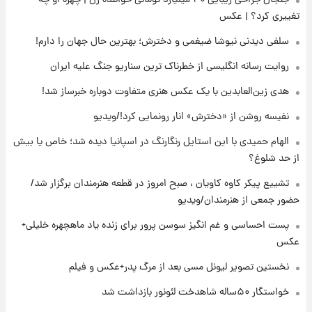
تغییری کرد؟ | عکس
۱۸ ساعت پیش
آتش‌سوزی در لوناپارک شیراز؛ آخرین وضعیت
سلفی دیدنی نیوشا ضیغمی و دخترش؛ بهترین حال جهان را دارم!
خزندگان خطرناک پس از حادثه
روایت رسانه انگلیسی از خطرناک ترین سناریو جنگ علیه ایران
۱۹ ساعت پیش
هدی زین‌العابدین با یک عکس هنری متفاوت دوباره خبرساز شد!
خواستگار ۵۰ساله شاهدخت لئونور بازداشت شد
نفیسه روشن از «دخترش» انار رونمایی کرد!/ویدیو
الهام حمیدی با این استایل رنگارنگ در اسپانیا دیده شد؛ خاص یا بیش
۱۹ ساعت پیش
از حد شلوغ؟
نخستین تصویر لیونل مسی بعد از مرگ
پدر+عکس و فیلم
تشییع پیکر کاوه کاویان ، صبح امروز در قطعه هنرمندان برگزار شد/
حضور جمعی از هنرمندان/ویدیو
۲۰ ساعت پیش
پست احساسی و غم انگیز سوسن پرور برای زنده یاد ماهچهره خلیلی+
استوری مرموز محمدحسین میثاقی با موی
عکس
بازکات
نخستین تصویر لیونل مسی بعد از مرگ پدر+عکس و فیلم
خواستگار ۵۰ساله شاهدخت لئونور بازداشت شد