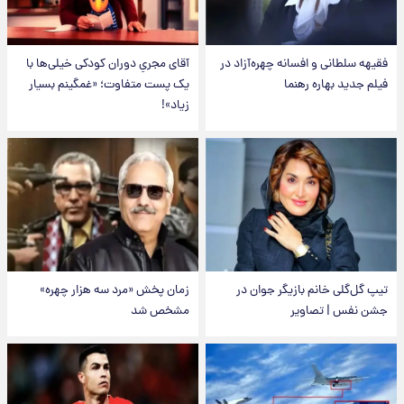
فقیهه سلطانی و افسانه چهره‌آزاد در
آقای مجریِ دوران کودکی خیلی‌ها با
فیلم جدید بهاره رهنما
یک پست متفاوت؛ «غمگینم بسیار
زیاد»!
تیپ گل‌گلی خانم بازیگر جوان در
زمان پخش «مرد سه هزار چهره»
جشن نفس | تصاویر
مشخص شد