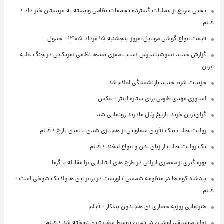
یحیی سریع از عملیات گسترده تجمعات نظامی وابسته به عربستان خبر داد +
فیلم
قیمت انواع گوشی موبایل امروز پنجشنبه ۱۵ مرداد ۱۴۰۵ + جدول
گزارش جدید آسوشیتدپرس آسیب مغزی صدها نظامی آمریکایی در جنگ علیه
ایران
جزئیات شرط جدید بازنشستگی اعلام شد
استوری مهدی طارمی برای ستاره اینتر + عکس
گران‌ترین خرید تاریخ رئال مادرید رونمایی شد
روایت جالب نیک آفرین سماواتی از هم بازی شدن با امین تارخ + فیلم
یک روایت جالب از زبان بدن و انواع لبخند + فیلم
بهره گیری از معماری ایرانی در طرح های ایتالیایی برا مقابله با گرما
پادشاه کوه ها در منظومه شمسی / اورست در برابر این هیولا یک شوخی است +
فیلم
هنرنمایی روزبه حصاری آن هم بدون بدلکار + فیلم
آوای موسیقی اوشین در تهران توسط سفیر ژاپن نواخته شد + فیلم