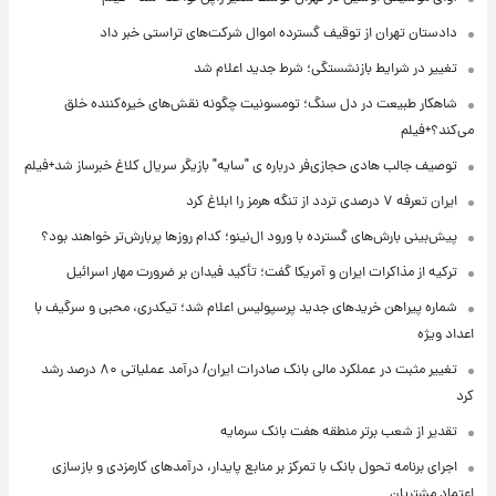
دادستان تهران از توقیف گسترده اموال شرکت‌های تراستی خبر داد
تغییر در شرایط بازنشستگی؛ شرط جدید اعلام شد
شاهکار طبیعت در دل سنگ؛ تومسونیت چگونه نقش‌های خیره‌کننده خلق
می‌کند؟+فیلم
توصیف جالب هادی حجازی‌فر درباره ی "سایه" بازیگر سریال کلاغ خبرساز شد+فیلم
ایران تعرفه ۷ درصدی تردد از تنگه هرمز را ابلاغ کرد
پیش‌بینی بارش‌های گسترده با ورود ال‌نینو؛ کدام روزها پربارش‌تر خواهند بود؟
ترکیه از مذاکرات ایران و آمریکا گفت؛ تأکید فیدان بر ضرورت مهار اسرائیل
شماره پیراهن خریدهای جدید پرسپولیس اعلام شد؛ تیکدری، محبی و سرگیف با
اعداد ویژه
تغییر مثبت در عملکرد مالی بانک صادرات ایران/ درآمد عملیاتی ۸۰ درصد رشد
کرد
تقدیر از شعب برتر منطقه هفت بانک سرمایه
اجرای برنامه تحول بانک با تمرکز بر منابع پایدار، درآمدهای کارمزدی و بازسازی
اعتماد مشتریان