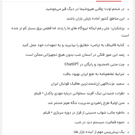
در ششم اوت؛ وقتی هیروشیما در دیگ قیر می‌جوشید
این مناطق کشور آماده بارش باران باشند
پزشکیان: علی رغم اینکه نیروگاه های ما را زدند اما قطعی برق بسیار کم تر شده
است
کنایه قالیباف به ترامپ: حقایق را بپذیرید و به تعهدات خود عمل کنید
رصد این صور فلکی در آسمان شب بدون هیچ تجهیزاتی ممکن است
چت متنی نامحدود و رایگان در ChatGPT
شرایط تفاهم‌نامه به نفع ایران بهبود یافت
سعید عزت‌اللهی ارزشمندترین هافبک فوتبال ایران
نظرات شنیدنی نیک آفرید سماواتی درباره مهدی پاکدل + فیلم
متن اولیۀ طرح راهبردی مدیریت تنگه هرمز منتشر شد
خاطره جالب شهاب حسینی از فرار در دوره سربازی + فیلم
نحوه فعالیت سیستم دید در شب
یک پیش‌بینی مهم از آینده بازار طلا