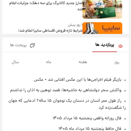
شارژ جدید کالابرگ برای سه دهک؛ جزئیات اعلام
شد
۱ روز پیش
شرایط تازه فروش اقساطی سایپا اعلام شد؛
شاهین، کوییک، اطلس، سهند و ساینا با اقساط
بلندمدت + جدول
پربازدید ها
پربحث ها
۱ روز پیش
سیگنال‌های جدید برای بازار طلا؛ پیش‌بینی
روز
هفته
ماه
سال
قیمت سکه و طلا فردا
بازیگر فیلم اخراجی‌ها با این عکس آفتابی شد + عکس
۲۰ ساعت پیش
فال حافظ پنجشنبه ۱۵ مرداد ماه ۱۴۰۵
واکنش سحر دولتشاهی به حاشیه‌ها: قصد توهین به اذان را نداشتم
راز طول عمر انسان در دستان یک نوجوان ۱۵ ساله؟ ادعایی که جهان
۲۱ ساعت پیش
را شگفت‌زده کرد
فال قهوه روزانه پنجشنبه ۱۵ مرداد ماه ۱۴۰۵
فال روزانه واقعی پنجشنبه ۱۵ مرداد ۱۴۰۵
فال حافظ پنجشنبه ۱۵ مرداد ماه ۱۴۰۵