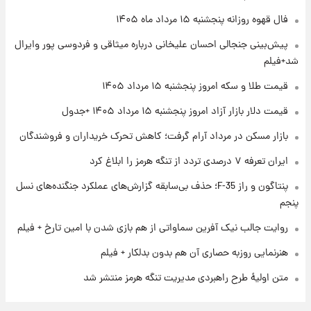
۲۲ ساعت پیش
فال قهوه روزانه پنجشنبه ۱۵ مرداد ماه ۱۴۰۵
فال روزانه واقعی پنجشنبه ۱۵ مرداد ۱۴۰۵
پیش‌بینی جنجالی احسان علیخانی درباره میثاقی و فردوسی پور وایرال
شد+فیلم
۱ روز پیش
قیمت طلا و سکه امروز پنجشنبه ۱۵ مرداد ۱۴۰۵
ارزش سهام عدالت برای امروز چهارشنبه ۱۴ مرداد
+ جدول
قیمت دلار بازار آزاد امروز پنجشنبه ۱۵ مرداد ۱۴۰۵ +جدول
بازار مسکن در مرداد آرام گرفت؛ کاهش تحرک خریداران و فروشندگان
۱ روز پیش
آغاز طرح جدید فروش مشارکت در تولید سایپا؛
ایران تعرفه ۷ درصدی تردد از تنگه هرمز را ابلاغ کرد
نام خودرو، مبلغ پیش پرداخت و زمان تحویل |
سود مشارکت چند درصد است؟
پنتاگون و راز F-35؛ حذف بی‌سابقه گزارش‌های عملکرد جنگنده‌های نسل
پنجم
روایت جالب نیک آفرین سماواتی از هم بازی شدن با امین تارخ + فیلم
هنرنمایی روزبه حصاری آن هم بدون بدلکار + فیلم
متن اولیۀ طرح راهبردی مدیریت تنگه هرمز منتشر شد