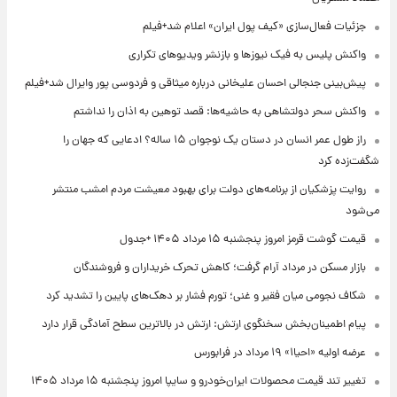
جزئیات فعال‌سازی «کیف پول ایران» اعلام شد+فیلم
واکنش پلیس به فیک نیوزها و بازنشر ویدیوهای تکراری
پیش‌بینی جنجالی احسان علیخانی درباره میثاقی و فردوسی پور وایرال شد+فیلم
واکنش سحر دولتشاهی به حاشیه‌ها: قصد توهین به اذان را نداشتم
راز طول عمر انسان در دستان یک نوجوان ۱۵ ساله؟ ادعایی که جهان را
شگفت‌زده کرد
روایت پزشکیان از برنامه‌های دولت برای بهبود معیشت مردم امشب منتشر
می‌شود
قیمت گوشت قرمز امروز پنجشنبه ۱۵ مرداد ۱۴۰۵ +جدول
بازار مسکن در مرداد آرام گرفت؛ کاهش تحرک خریداران و فروشندگان
شکاف نجومی میان فقیر و غنی؛ تورم فشار بر دهک‌های پایین را تشدید کرد
پیام اطمینان‌بخش سخنگوی ارتش: ارتش در بالاترین سطح آمادگی قرار دارد
عرضه اولیه «احیا۱» ۱۹ مرداد در فرابورس
تغییر تند قیمت محصولات ایران‌خودرو و سایپا امروز پنجشنبه ۱۵ مرداد ۱۴۰۵