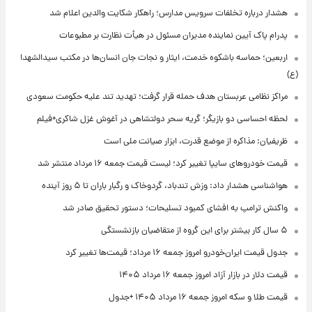
هشدار درباره تخلفات سرویس مدارس؛ راهکار شکایت والدین اعلام شد
پدرام پاک آیین نماینده مدیران مسئول در هیأت نظارت بر مطبوعات
اربعین؛ حماسه باشکوه خدمت، ایثار و نجات جان انسان‌ها در مکتب سیدالشهدا
(ع)
مراکز نظامی عربستان هدف حمله قرار گرفت؛ تهدید تند علیه حکومت سعودی
لحظه احساسی دو بازیگر؛ گریه سحر دولتشاهی در آغوش غزل شاکری+فیلم
ظریفیان: مذاکره از موضع قدرت، ابزار صیانت ملی است
قیمت خودروهای سایپا تغییر کرد؛ لیست قیمت جمعه ۱۶ مرداد منتشر شد
هواشناسی هشدار داد: وزش تندباد، گردوخاک و رگبار باران تا ۵ روز آینده
واکنش ترامپ به افشای کمبود تسلیحات؛ دستور تحقیق صادر شد
۵ سال کار بیشتر برای این گروه از متقاضیان بازنشستگی
جدول قیمت ایران‌خودرو امروز جمعه ۱۶ مرداد؛ قیمت‌ها تغییر کرد
قیمت دلار در بازار آزاد امروز جمعه ۱۶ مرداد ۱۴۰۵
قیمت طلا و سکه امروز جمعه ۱۶ مرداد ۱۴۰۵ +جدول