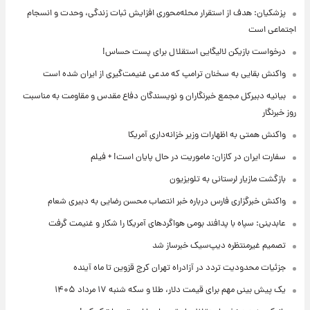
پزشکیان: هدف از استقرار محله‌محوری افزایش ثبات زندگی، وحدت و انسجام
اجتماعی است
درخواست بازیکن لالیگایی استقلال برای پست حساس!
واکنش بقایی به سخنان ترامپ که مدعی غنیمت‌گیری از ایران شده است
بیانیه دبیرکل مجمع خبرنگاران و نویسندگان دفاع مقدس و مقاومت به مناسبت
روز خبرنگار
واکنش همتی به اظهارات وزیر خزانه‌داری آمریکا
سفارت ایران در کازان: ماموریت در حال پایان است! + فیلم
بازگشت مازیار لرستانی به تلویزیون
واکنش خبرگزاری فارس درباره خبر انتصاب محسن رضایی به دبیری شعام
عابدینی: سپاه با پدافند بومی هواگردهای آمریکا را شکار و غنیمت گرفت
تصمیم غیرمنتظره دیپ‌سیک خبرساز شد
جزئیات محدودیت تردد در آزادراه تهران کرج قزوین تا ماه آینده
یک پیش ‌بینی مهم برای قیمت دلار، طلا و سکه شنبه ۱۷ مرداد ۱۴۰۵