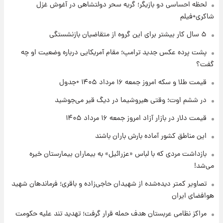
لحظه احساسی دو بازیگر؛ گریه سحر دولتشاهی در آغوش غزل
شد؛ تیکدری، محبی و سرگیف با اعداد ویژه
شاکری+فیلم
۱ روز پیش
۵ سال کار بیشتر برای این گروه از متقاضیان بازنشستگی
جزئیات فعال‌سازی «کیف پول ایران» اعلام
پشت پرده عکس جدید ترامپ؛ مقام آمریکایی درباره وضعیت او چه
شد+فیلم
گفت؟
۱ روز پیش
قیمت طلا و سکه امروز جمعه ۱۶ مرداد ۱۴۰۵ +جدول
تغییر تند قیمت محصولات ایران‌خودرو و سایپا
امروز پنجشنبه ۱۵ مرداد ۱۴۰۵ +جدول
در ششم اوت؛ وقتی هیروشیما در دیگ قیر می‌جوشید
قیمت دلار در بازار آزاد امروز جمعه ۱۶ مرداد ۱۴۰۵
۱ روز پیش
این مناطق کشور آماده بارش باران باشند
قیمت طلا و سکه امروز پنجشنبه ۱۵ مرداد ۱۴۰۵
بازداشت مردی که با لباس «عزرائیل» به بیماران بیمارستان خیره
می‌شد!
۱ روز پیش
شارژ جدید کالابرگ برای سه دهک؛ جزئیات اعلام
تصاویر کمتر دیده‌شده از شهیدان حاجی‌زاده و باقری؛ فرماندهان شهید
شد
هوافضای ایران
مراکز نظامی عربستان هدف حمله قرار گرفت؛ تهدید تند علیه حکومت