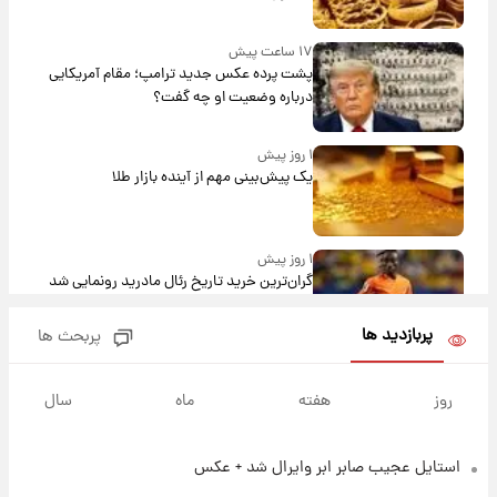
۱۷ ساعت پیش
پشت پرده عکس جدید ترامپ؛ مقام آمریکایی
درباره وضعیت او چه گفت؟
۱ روز پیش
یک پیش‌بینی مهم از آینده بازار طلا
۱ روز پیش
گران‌ترین خرید تاریخ رئال مادرید رونمایی شد
پربازدید ها
پربحث ها
۱ روز پیش
پیش‌بینی بارش‌های گسترده با ورود ال‌نینو؛ کدام
روز
هفته
ماه
سال
روزها پربارش‌تر خواهند بود؟
استایل عجیب صابر ابر وایرال شد + عکس
۱ روز پیش
شماره پیراهن خریدهای جدید پرسپولیس اعلام