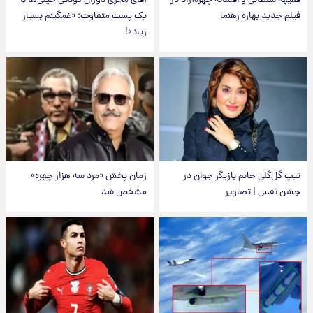
فقیهه سلطانی و افسانه چهره‌آزاد در
آقای مجریِ دوران کودکی خیلی‌ها با
فیلم جدید بهاره رهنما
یک پست متفاوت؛ «غمگینم بسیار
زیاد»!
تیپ گل‌گلی خانم بازیگر جوان در
زمان پخش «مرد سه هزار چهره»
جشن نفس | تصاویر
مشخص شد