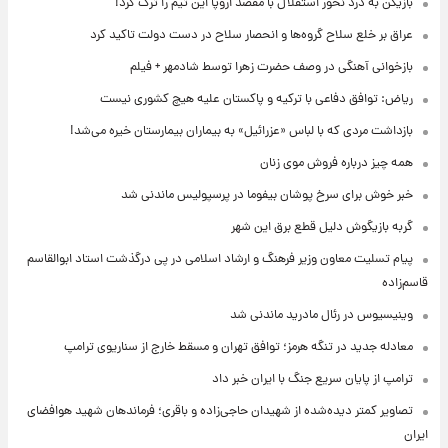
بازیکن به درد نخور استقلال با مقصد اروپا این تیم را ترک کرد!
عراق بر خلع سلاح گروه‌ها و انحصار سلاح در دست دولت تاکید کرد
بازخوانی آهنگی در وصف حضرت زهرا توسط شادمهر + فیلم
ریاض: توافق دفاعی با ترکیه و پاکستان علیه هیچ کشوری نیست
بازداشت مردی که با لباس «عزرائیل» به بیماران بیمارستان خیره می‌شد!
همه چیز درباره فروش موی زنان
خبر خوش برای سرخ پوشان بیفوما در پرسپولیس ماندنی شد
گربه بازیگوش دلیل قطع برق این شهر
پیام تسلیت معاون وزیر فرهنگ و ارشاد اسلامی در پی درگذشت استاد ابوالقاسم
قاسم‌زاده
وینیسیوس در رئال مادرید ماندنی شد
معادله جدید در تنگه هرمز؛ توافق تهران و مسقط خارج از سناریوی ترامپ
ترامپ از پایان سریع جنگ با ایران خبر داد
تصاویر کمتر دیده‌شده از شهیدان حاجی‌زاده و باقری؛ فرماندهان شهید هوافضای
ایران