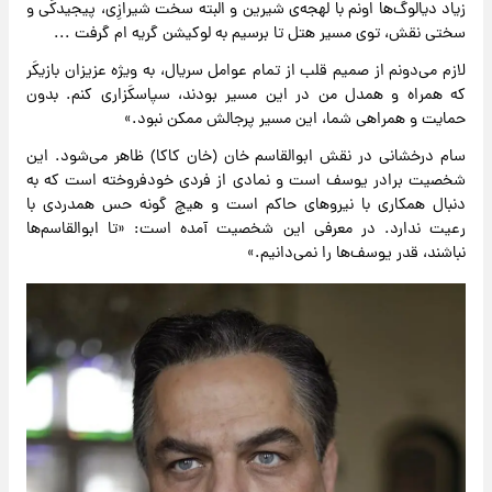
زیاد دیالوگ‌ها اونم با لهجه‌ی شیرین و البته سخت شیرازِی، پیجیدکَی و
سختی نقش، توی مسیر هتل تا برسیم به لوکیشن گریه ام گرفت ...
لازم می‌دونم از صمیم قلب از تمام عوامل سریال، به ویژه عزیزان بازیکَر
که همراه و همدل من در این مسیر بودند، سپاسکَزاری کنم. بدون
حمایت و همراهی شما، این مسیر پرجالش ممکن نبود.»
سام درخشانی در نقش ابوالقاسم خان (خان کاکا) ظاهر می‌شود. این
شخصیت برادر یوسف است و نمادی از فردی خودفروخته است که به
دنبال همکاری با نیروهای حاکم است و هیچ گونه حس همدردی با
رعیت ندارد. در معرفی این شخصیت آمده است: «تا ابوالقاسم‌ها
نباشند، قدر یوسف‌ها را نمی‌دانیم.»