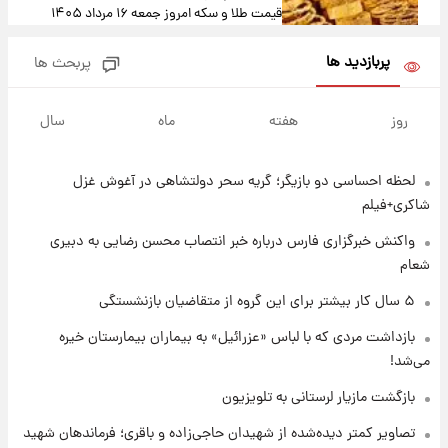
قیمت طلا و سکه امروز جمعه ۱۶ مرداد ۱۴۰۵
+جدول
پربازدید ها
پربحث ها
۱ روز پیش
پشت پرده عکس جدید ترامپ؛ مقام آمریکایی
روز
هفته
ماه
سال
درباره وضعیت او چه گفت؟
لحظه احساسی دو بازیگر؛ گریه سحر دولتشاهی در آغوش غزل
۱ روز پیش
یک پیش‌بینی مهم از آینده بازار طلا
شاکری+فیلم
واکنش خبرگزاری فارس درباره خبر انتصاب محسن رضایی به دبیری
شعام
۱ روز پیش
گران‌ترین خرید تاریخ رئال مادرید رونمایی شد
۵ سال کار بیشتر برای این گروه از متقاضیان بازنشستگی
بازداشت مردی که با لباس «عزرائیل» به بیماران بیمارستان خیره
می‌شد!
۱ روز پیش
پیش‌بینی بارش‌های گسترده با ورود ال‌نینو؛ کدام
بازگشت مازیار لرستانی به تلویزیون
روزها پربارش‌تر خواهند بود؟
تصاویر کمتر دیده‌شده از شهیدان حاجی‌زاده و باقری؛ فرماندهان شهید