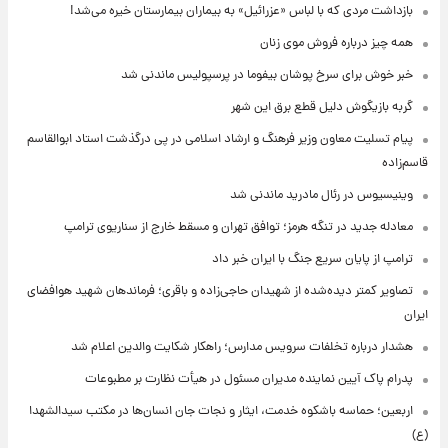
بازداشت مردی که با لباس «عزرائیل» به بیماران بیمارستان خیره می‌شد!
همه چیز درباره فروش موی زنان
خبر خوش برای سرخ پوشان بیفوما در پرسپولیس ماندنی شد
گربه بازیگوش دلیل قطع برق این شهر
پیام تسلیت معاون وزیر فرهنگ و ارشاد اسلامی در پی درگذشت استاد ابوالقاسم
قاسم‌زاده
وینیسیوس در رئال مادرید ماندنی شد
معادله جدید در تنگه هرمز؛ توافق تهران و مسقط خارج از سناریوی ترامپ
ترامپ از پایان سریع جنگ با ایران خبر داد
تصاویر کمتر دیده‌شده از شهیدان حاجی‌زاده و باقری؛ فرماندهان شهید هوافضای
ایران
هشدار درباره تخلفات سرویس مدارس؛ راهکار شکایت والدین اعلام شد
پدرام پاک آیین نماینده مدیران مسئول در هیأت نظارت بر مطبوعات
اربعین؛ حماسه باشکوه خدمت، ایثار و نجات جان انسان‌ها در مکتب سیدالشهدا
(ع)