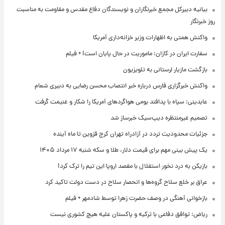
بیانیه دبیرکل مجمع خبرنگاران و نویسندگان دفاع مقدس و مقاومت به مناسبت
روز خبرنگار
واکنش همتی به اظهارات وزیر خزانه‌داری آمریکا
سفارت ایران در کازان: ماموریت در حال پایان است! + فیلم
بازگشت مازیار لرستانی به تلویزیون
واکنش خبرگزاری فارس درباره خبر انتصاب محسن رضایی به دبیری شعام
عابدینی: سپاه با پدافند بومی هواگردهای آمریکا را شکار و غنیمت گرفت
تصمیم غیرمنتظره دیپ‌سیک خبرساز شد
جزئیات محدودیت تردد در آزادراه تهران کرج قزوین تا ماه آینده
یک پیش ‌بینی مهم برای قیمت دلار، طلا و سکه شنبه ۱۷ مرداد ۱۴۰۵
بازیکن به درد نخور استقلال با مقصد اروپا این تیم را ترک کرد!
عراق بر خلع سلاح گروه‌ها و انحصار سلاح در دست دولت تاکید کرد
بازخوانی آهنگی در وصف حضرت زهرا توسط شادمهر + فیلم
ریاض: توافق دفاعی با ترکیه و پاکستان علیه هیچ کشوری نیست