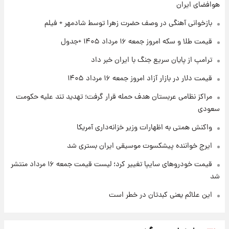
هوافضای ایران
۱ روز پیش
شماره پیراهن خریدهای جدید پرسپولیس اعلام
بازخوانی آهنگی در وصف حضرت زهرا توسط شادمهر + فیلم
شد؛ تیکدری، محبی و سرگیف با اعداد ویژه
قیمت طلا و سکه امروز جمعه ۱۶ مرداد ۱۴۰۵ +جدول
۱ روز پیش
ترامپ از پایان سریع جنگ با ایران خبر داد
جزئیات فعال‌سازی «کیف پول ایران» اعلام
شد+فیلم
قیمت دلار در بازار آزاد امروز جمعه ۱۶ مرداد ۱۴۰۵
مراکز نظامی عربستان هدف حمله قرار گرفت؛ تهدید تند علیه حکومت
سعودی
واکنش همتی به اظهارات وزیر خزانه‌داری آمریکا
ایرج خواننده پیشکسوت موسیقی ایران بستری شد
قیمت خودروهای سایپا تغییر کرد؛ لیست قیمت جمعه ۱۶ مرداد منتشر
شد
این علائم یعنی کبدتان در خطر است