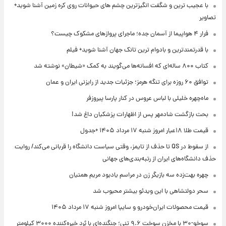
با عجیب ترین و شگفت انگیزترین چشم های حیوانات روی کره زمین آشنا شوید+
تصاویر
فرار ۴ هواپیما از آسمان جده؛ ماجرای پروازهای مشکوک چیست؟
با قدرتمندترین و بادوام ترین تانک جهان آشنا شوید+ فیلم
کتاب ۸۰۰ ساله‌ای که افسانه‌ها می‌گویند به کمک «شیطان» نوشته شد
توافق ۶۰ روزه برای تنگه هرمز؛ جزئیات جدید از رایزنی ایران و عمان
ماه‌چهره خلیلی با لباس عروس در کنار پارسا پیروزفر
بحث بازگشت شادمهر پس از اظهارات پزشکیان داغ شد!
قیمت طلا ۱۸عیار امروز شنبه ۱۷ مرداد ۱۴۰۵ +جدول
از سقوط در QS تا حذف از تایمز، وقتی سیاست دانشگاه را قربانی می‌کند/ روایت
حذف دانشگاه‌های ایران از رتبه‌بندی‌های جهانی
چهره بهت‌زده سه بازیگر زن در مراسم یادبود مریم همتیان
سحر دولتشاهی با این ویدئو بیشتر محبوب شد
قیمت محصولات ایران‌خودرو و سایپا امروز شنبه ۱۷ مرداد ۱۴۰۵
سوخو-۳۰ با مخزن سوخت ۹.۶ تنی؛ جنگنده‌ای با بُرد خیره‌کننده ۳۰۰۰ کیلومتر