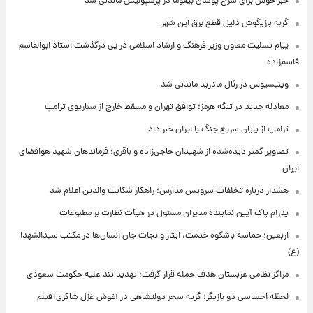
خبر خوش برای سرخ پوشان بیفوما در پرسپولیس ماندنی شد
گربه بازیگوش دلیل قطع برق این شهر
پیام تسلیت معاون وزیر فرهنگ و ارشاد اسلامی در پی درگذشت استاد ابوالقاسم
قاسم‌زاده
وینیسیوس در رئال مادرید ماندنی شد
معادله جدید در تنگه هرمز؛ توافق تهران و مسقط خارج از سناریوی ترامپ
ترامپ از پایان سریع جنگ با ایران خبر داد
تصاویر کمتر دیده‌شده از شهیدان حاجی‌زاده و باقری؛ فرماندهان شهید هوافضای
ایران
هشدار درباره تخلفات سرویس مدارس؛ راهکار شکایت والدین اعلام شد
پدرام پاک آیین نماینده مدیران مسئول در هیأت نظارت بر مطبوعات
اربعین؛ حماسه باشکوه خدمت، ایثار و نجات جان انسان‌ها در مکتب سیدالشهدا
(ع)
مراکز نظامی عربستان هدف حمله قرار گرفت؛ تهدید تند علیه حکومت سعودی
لحظه احساسی دو بازیگر؛ گریه سحر دولتشاهی در آغوش غزل شاکری+فیلم