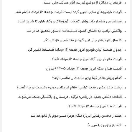
ظریفیان: مذاکره از موضع قدرت، ابزار صیانت ملی است
قیمت خودروهای سایپا تغییر کرد؛ لیست قیمت جمعه ۱۶ مرداد منتشر شد
هواشناسی هشدار داد: وزش تندباد، گردوخاک و رگبار باران تا ۵ روز آینده
واکنش ترامپ به افشای کمبود تسلیحات؛ دستور تحقیق صادر شد
۵ سال کار بیشتر برای این گروه از متقاضیان بازنشستگی
جدول قیمت ایران‌خودرو امروز جمعه ۱۶ مرداد؛ قیمت‌ها تغییر کرد
قیمت دلار در بازار آزاد امروز جمعه ۱۶ مرداد ۱۴۰۵
قیمت طلا و سکه امروز جمعه ۱۶ مرداد ۱۴۰۵ +جدول
کدام ورزش‌ها در گرما برای سالمندان مناسب‌ترند؟
پشت پرده عکس جدید ترامپ؛ مقام آمریکایی درباره وضعیت او چه گفت؟
ائتلاف دفاعی جدید در ریاض؛ ترکیه، عربستان و پاکستان متحد می‌شوند
قیمت طلا امروز جمعه ۱۶ مرداد ۱۴۰۵
هشدار محسن رضایی درباره تنگه هرمز؛ مسیر دوم باز نخواهد شد
۶ منبع پنهان ویتامین C