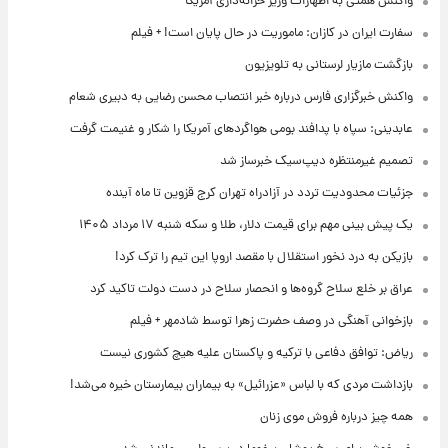
واکنش همتی به اظهارات وزیر خزانه‌داری آمریکا
سفارت ایران در کازان: ماموریت در حال پایان است! + فیلم
بازگشت مازیار لرستانی به تلویزیون
واکنش خبرگزاری فارس درباره خبر انتصاب محسن رضایی به دبیری شعام
عابدینی: سپاه با پدافند بومی هواگردهای آمریکا را شکار و غنیمت گرفت
تصمیم غیرمنتظره دیپ‌سیک خبرساز شد
جزئیات محدودیت تردد در آزادراه تهران کرج قزوین تا ماه آینده
یک پیش ‌بینی مهم برای قیمت دلار، طلا و سکه شنبه ۱۷ مرداد ۱۴۰۵
بازیکن به درد نخور استقلال با مقصد اروپا این تیم را ترک کرد!
عراق بر خلع سلاح گروه‌ها و انحصار سلاح در دست دولت تاکید کرد
بازخوانی آهنگی در وصف حضرت زهرا توسط شادمهر + فیلم
ریاض: توافق دفاعی با ترکیه و پاکستان علیه هیچ کشوری نیست
بازداشت مردی که با لباس «عزرائیل» به بیماران بیمارستان خیره می‌شد!
همه چیز درباره فروش موی زنان