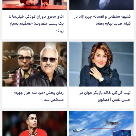
فقیهه سلطانی و افسانه چهره‌آزاد در
آقای مجریِ دوران کودکی خیلی‌ها با
فیلم جدید بهاره رهنما
یک پست متفاوت؛ «غمگینم بسیار
زیاد»!
تیپ گل‌گلی خانم بازیگر جوان در
زمان پخش «مرد سه هزار چهره»
جشن نفس | تصاویر
مشخص شد