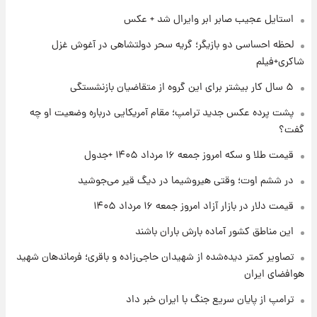
استایل عجیب صابر ابر وایرال شد + عکس
۱ روز پیش
شماره پیراهن خریدهای جدید پرسپولیس اعلام
لحظه احساسی دو بازیگر؛ گریه سحر دولتشاهی در آغوش غزل
شد؛ تیکدری، محبی و سرگیف با اعداد ویژه
شاکری+فیلم
۱ روز پیش
۵ سال کار بیشتر برای این گروه از متقاضیان بازنشستگی
جزئیات فعال‌سازی «کیف پول ایران» اعلام
پشت پرده عکس جدید ترامپ؛ مقام آمریکایی درباره وضعیت او چه
شد+فیلم
گفت؟
۱ روز پیش
قیمت طلا و سکه امروز جمعه ۱۶ مرداد ۱۴۰۵ +جدول
تغییر تند قیمت محصولات ایران‌خودرو و سایپا
امروز پنجشنبه ۱۵ مرداد ۱۴۰۵ +جدول
در ششم اوت؛ وقتی هیروشیما در دیگ قیر می‌جوشید
قیمت دلار در بازار آزاد امروز جمعه ۱۶ مرداد ۱۴۰۵
۱ روز پیش
این مناطق کشور آماده بارش باران باشند
قیمت طلا و سکه امروز پنجشنبه ۱۵ مرداد ۱۴۰۵
تصاویر کمتر دیده‌شده از شهیدان حاجی‌زاده و باقری؛ فرماندهان شهید
هوافضای ایران
۱ روز پیش
شارژ جدید کالابرگ برای سه دهک؛ جزئیات اعلام
ترامپ از پایان سریع جنگ با ایران خبر داد
شد