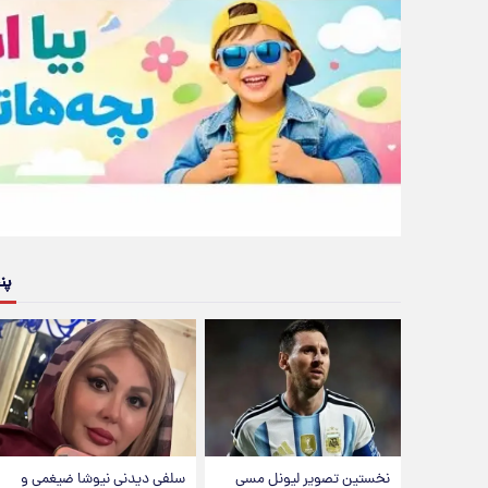
پن
نخستین تصویر لیونل مسی
سلفی دیدنی نیوشا ضیغمی و