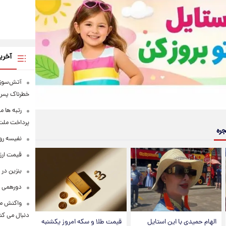
آخری
آتش‌سوزی
خطرناک پس 
رتبه ها م
پرداخت ملت ف
جره
نفیسه روش
قیمت ارزهای 
بنزین در 
دورهمی ب
واکنش مع
دنبال می کن
الهام حمیدی با این استایل
قیمت طلا و سکه امروز یکشنبه