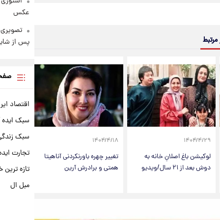
استوری 
عکس
تصویری 
 مرتبط
پس از شای
صفحه
اقتصاد ایر
سبک ایده 
سبک زندگی 
۱۴۰۴/۴/۱۸
۱۴۰۴/۴/۲۹
تجارت ایده
لوکیشن باغ اصلانِ خانه به
تغییر چهره باورنکردنی آناهیتا
دوش بعد از ۲۱ سال/ویدیو
همتی و برادرش آرین
تازه ترین خ
مبل ال