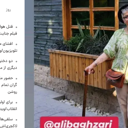
روز
قتل هول
فیلم جنایت
افشای مح
تلویزیون/و
دو دختر 
دیگری از م
حضور ماز
گران تمام ش
روشن
برای اولی
انقلاب/وید
سلفی‌های
لاکچری‌اش 