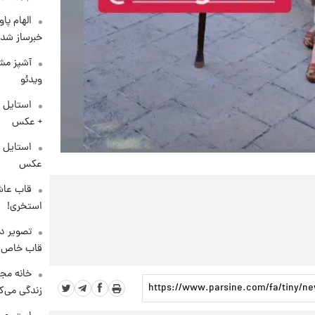
الهام پا
خبرساز شد!
آشپز مشه
ویدئو
استایل 
+ عکس
عکس
قاب عاش
استخری!
تصویر دی
قاب خاص 
خانه مجل
زندگی می‌کن