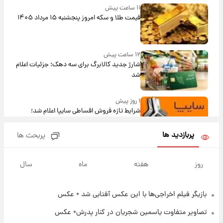
۱۱ ساعت پیش
قیمت طلا و سکه امروز پنجشنبه ۱۵ مرداد ۱۴۰۵
۱۲ ساعت پیش
شارژ جدید کالابرگ برای سه دهک؛ جزئیات اعلام
شد
۱ روز پیش
شرایط تازه فروش اقساطی سایپا اعلام شد؛
شاهین، کوییک، اطلس، سهند و ساینا با اقساط
بلندمدت + جدول
پربازدید ها
پربحث ها
۱ روز پیش
سیگنال‌های جدید برای بازار طلا؛ پیش‌بینی
روز
هفته
ماه
سال
قیمت سکه و طلا فردا
بازیگر فیلم اخراجی‌ها با این عکس آفتابی شد + عکس
۱۸ ساعت پیش
فال حافظ پنجشنبه ۱۵ مرداد ماه ۱۴۰۵
تصاویر متفاوت یاسمین شجریان در کنار پدرش+ عکس