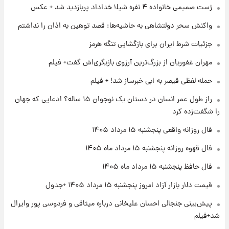
ژست صمیمی خانواده ۴ نفره شیلا خداداد پربازدید شد + عکس
۱۹ ساعت پیش
واکنش سحر دولتشاهی به حاشیه‌ها: قصد توهین به اذان را نداشتم
فال قهوه روزانه پنجشنبه ۱۵ مرداد ماه ۱۴۰۵
جزئیات شرط ایران برای بازگشایی تنگه هرمز
مهران غفوریان از بزرگ‌ترین آرزوی بازیگری‌اش گفت+ فیلم
۲۰ ساعت پیش
فال روزانه واقعی پنجشنبه ۱۵ مرداد ۱۴۰۵
حمله لفظی قیصر به ابی خبرساز شد! + فیلم
راز طول عمر انسان در دستان یک نوجوان ۱۵ ساله؟ ادعایی که جهان
را شگفت‌زده کرد
۱ روز پیش
ارزش سهام عدالت برای امروز چهارشنبه ۱۴ مرداد
فال روزانه واقعی پنجشنبه ۱۵ مرداد ۱۴۰۵
+ جدول
فال قهوه روزانه پنجشنبه ۱۵ مرداد ماه ۱۴۰۵
۱ روز پیش
فال حافظ پنجشنبه ۱۵ مرداد ماه ۱۴۰۵
آغاز طرح جدید فروش مشارکت در تولید سایپا؛
نام خودرو، مبلغ پیش پرداخت و زمان تحویل |
قیمت دلار بازار آزاد امروز پنجشنبه ۱۵ مرداد ۱۴۰۵ +جدول
سود مشارکت چند درصد است؟
پیش‌بینی جنجالی احسان علیخانی درباره میثاقی و فردوسی پور وایرال
شد+فیلم