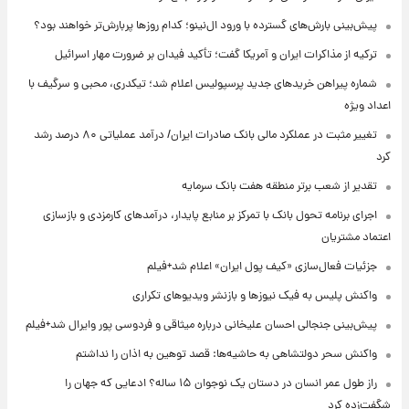
پیش‌بینی بارش‌های گسترده با ورود ال‌نینو؛ کدام روزها پربارش‌تر خواهند بود؟
ترکیه از مذاکرات ایران و آمریکا گفت؛ تأکید فیدان بر ضرورت مهار اسرائیل
شماره پیراهن خریدهای جدید پرسپولیس اعلام شد؛ تیکدری، محبی و سرگیف با
اعداد ویژه
تغییر مثبت در عملکرد مالی بانک صادرات ایران/ درآمد عملیاتی ۸۰ درصد رشد
کرد
تقدیر از شعب برتر منطقه هفت بانک سرمایه
اجرای برنامه تحول بانک با تمرکز بر منابع پایدار، درآمدهای کارمزدی و بازسازی
اعتماد مشتریان
جزئیات فعال‌سازی «کیف پول ایران» اعلام شد+فیلم
واکنش پلیس به فیک نیوزها و بازنشر ویدیوهای تکراری
پیش‌بینی جنجالی احسان علیخانی درباره میثاقی و فردوسی پور وایرال شد+فیلم
واکنش سحر دولتشاهی به حاشیه‌ها: قصد توهین به اذان را نداشتم
راز طول عمر انسان در دستان یک نوجوان ۱۵ ساله؟ ادعایی که جهان را
شگفت‌زده کرد