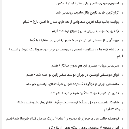
استوری مهدی طارمی برای ستاره اینتر + عکس
گران‌ترین خرید تاریخ رئال مادرید رونمایی شد
روایت جالب نیک آفرین سماواتی از هم بازی شدن با امین تارخ + فیلم
یک روایت جالب از زبان بدن و انواع لبخند + فیلم
بهره گیری از معماری ایرانی در طرح های ایتالیایی برا مقابله با گرما
پادشاه کوه ها در منظومه شمسی / اورست در برابر این هیولا یک شوخی است +
فیلم
هنرنمایی روزبه حصاری آن هم بدون بدلکار + فیلم
آوای موسیقی اوشین در تهران توسط سفیر ژاپن نواخته شد + فیلم
دادستان تهران از توقیف گسترده اموال شرکت‌های تراستی خبر داد
تغییر در شرایط بازنشستگی؛ شرط جدید اعلام شد
شاهکار طبیعت در دل سنگ؛ تومسونیت چگونه نقش‌های خیره‌کننده خلق
می‌کند؟+فیلم
توصیف جالب هادی حجازی‌فر درباره ی "سایه" بازیگر سریال کلاغ خبرساز شد+فیلم
ایران تعرفه ۷ درصدی تردد از تنگه هرمز را ابلاغ کرد