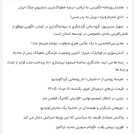
هشدار روزنامه انگلیسی به ترامپ درباره خطرناک‌ترین سناریوی جنگ ایران
ادای احترام ویژه دی‌پل به پدر مسی!
شهباز حسن‌پور: گروه مالی گردشگری با سرمایه‌گذاری در کرمان، الگویی موفق از
نقش‌آفرینی بخش خصوصی در توسعه استان است
هدی زین‌العابدین با یک عکس هنری متفاوت دوباره خبرساز شد!
آتش‌سوزی در لوناپارک شیراز؛ آخرین وضعیت خزندگان خطرناک پس از حادثه
رتبه ها می آیند، ماندگاری ساخته میشود؛پیشتازی «به پرداخت ملت فراتر از اعداد
و رتبه ها
نفیسه روشن از «دخترش» انار رونمایی کرد!/ویدیو
قیمت ارزهای دیجیتال امروز یکشنبه ۱۸ مرداد ۱۴۰۵
بنزین در انتظار تصمیم نهایی؛ افزایش کالابرگ قطعی شد
دورهمی بازیگران و هنرمندان در حاشیه یک نمایش/ویدیو
واکنش معنادار ظریف به سیاستی که این روزها اسرائیل دنبال می کند
فوری: ربیعی رفت، نکونام سرمربی جدید تراکتور