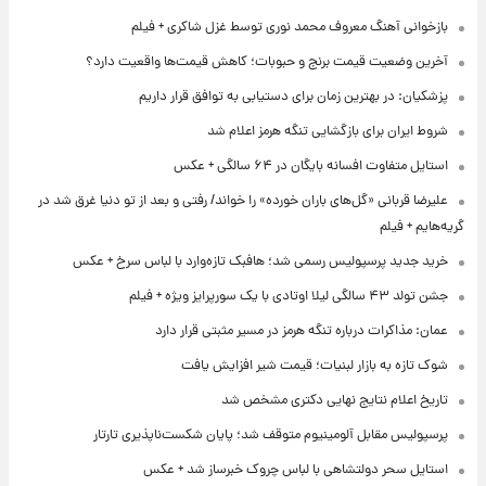
بازخوانی آهنگ معروف محمد نوری توسط غزل شاکری + فیلم
آخرین وضعیت قیمت برنج و حبوبات؛ کاهش قیمت‌ها واقعیت دارد؟
پزشکیان: در بهترین زمان برای دستیابی به توافق قرار داریم
شروط ایران برای بازگشایی تنگه هرمز اعلام شد
استایل متفاوت افسانه بایگان در ۶۴ سالگی + عکس
علیرضا قربانی «گل‌های باران خورده» را خواند/ رفتی و بعد از تو دنیا غرق شد در
گریه‌هایم + فیلم
خرید جدید پرسپولیس رسمی شد؛ هافبک تازه‌وارد با لباس سرخ + عکس
جشن تولد ۴۳ سالگی لیلا اوتادی با یک سورپرایز ویژه + فیلم
عمان: مذاکرات درباره تنگه هرمز در مسیر مثبتی قرار دارد
شوک تازه به بازار لبنیات؛ قیمت شیر افزایش یافت
تاریخ اعلام نتایج نهایی دکتری مشخص شد
پرسپولیس مقابل آلومینیوم متوقف شد؛ پایان شکست‌ناپذیری تارتار
استایل سحر دولتشاهی با لباس چروک خبرساز شد + عکس