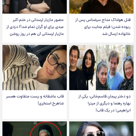
قتل هولناک مداح سرشناس پس از
حضور مازیار لرستانی در ختم اکبر
ربوده شدن؛ فیلم جنایت برای
عبدی برای او گران تمام شد!/ دزدی از
خانواده ارسال شد
مازیار لرستانی آن هم در روز روشن
دو دختر پیمان قاسم‌خانی، یکی از
قاب عاشقانه و پست متفاوت همسر
بهاره رهنما و دیگری از میترا
شاهرخ استخری!
ابراهیمی؛ در یک قاب!