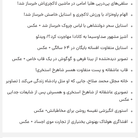
لحظه برخورد رعد و برق به ساختمان مرکز تجارت
سلفی‌های پی‌درپی هلیا امامی در ماشین لاکچری‌اش خبرساز شد!
جهانی در آمریکا + فیلم
الهام پاوه‌نژاد با ورزش لاکچری و استایل خاصش خبرساز شد!
۲۱ ساعت پیش
استایل سحر دولتشاهی با لباس چروک خبرساز شد + عکس
برای اولین بار؛ انتشار تصاویری از رهبر جدید
انقلاب/ویدیو
آشپز مشهور صداوسیما به کانادا مهاجرت کرد؟/ ویدئو
استایل متفاوت افسانه بایگان در ۶۴ سالگی + عکس
۲۲ ساعت پیش
تصاویر عمامه بستن به شیوه خاتمی/ویدیو
تصویر دیده‌نشده از بیتا فرهی و گوگوش در یک قاب خاص + عکس
قاب عاشقانه و پست متفاوت همسر شاهرخ استخری!
خانه مجلل محمد صلاح، جایی که او مثل پادشاه زندگی می‌کند | تصاویر
تصویری عاشقانه از شاهرخ استخری و همسرش پس از شایعات جدایی
+ عکس
استوری انگیزشی نفیسه روشن برای مخاطبانش+ عکس
افشاگری هولناک بهنوش بختیاری از تجارت موی اجساد + عکس