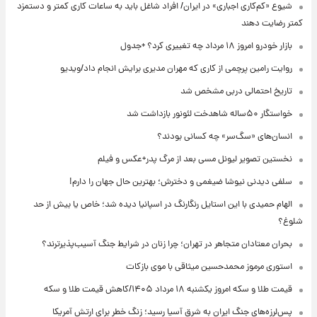
شیوع «کم‌کاری اجباری» در ایران/ افراد شاغل باید به ساعات کاری کمتر و دستمزد
کمتر رضایت دهند
بازار خودرو امروز ۱۸ مرداد چه تغییری کرد؟ +جدول
روایت رامین پرچمی از کاری که مهران مدیری برایش انجام داد/ویدیو
تاریخ احتمالی دربی مشخص شد
خواستگار ۵۰ساله شاهدخت لئونور بازداشت شد
انسان‌های «سگ‌سر» چه کسانی بودند؟
نخستین تصویر لیونل مسی بعد از مرگ پدر+عکس و فیلم
سلفی دیدنی نیوشا ضیغمی و دخترش؛ بهترین حال جهان را دارم!
الهام حمیدی با این استایل رنگارنگ در اسپانیا دیده شد؛ خاص یا بیش از حد
شلوغ؟
بحران معتادان متجاهر در تهران؛ چرا زنان در شرایط جنگ آسیب‌پذیرترند؟
استوری مرموز محمدحسین میثاقی با موی بازکات
قیمت طلا و سکه امروز یکشنبه ۱۸ مرداد ۱۴۰۵/کاهش قیمت طلا و سکه
پس‌لرزه‌های جنگ ایران به شرق آسیا رسید؛ زنگ خطر برای ارتش آمریکا