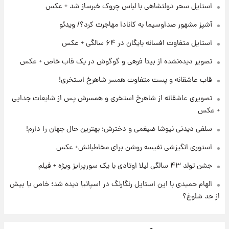
استایل سحر دولتشاهی با لباس چروک خبرساز شد + عکس
۱ روز پیش
آشپز مشهور صداوسیما به کانادا مهاجرت کرد؟/ ویدئو
برای اولین بار؛ انتشار تصاویری از رهبر جدید
انقلاب/ویدیو
استایل متفاوت افسانه بایگان در ۶۴ سالگی + عکس
تصویر دیده‌نشده از بیتا فرهی و گوگوش در یک قاب خاص + عکس
۱ روز پیش
تصاویر عمامه بستن به شیوه خاتمی/ویدیو
قاب عاشقانه و پست متفاوت همسر شاهرخ استخری!
تصویری عاشقانه از شاهرخ استخری و همسرش پس از شایعات جدایی
+ عکس
سلفی دیدنی نیوشا ضیغمی و دخترش؛ بهترین حال جهان را دارم!
استوری انگیزشی نفیسه روشن برای مخاطبانش+ عکس
جشن تولد ۴۳ سالگی لیلا اوتادی با یک سورپرایز ویژه + فیلم
الهام حمیدی با این استایل رنگارنگ در اسپانیا دیده شد؛ خاص یا بیش
از حد شلوغ؟