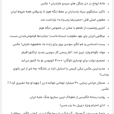
خانه ارواح در دل جنگل های سرسبز مازندران + عکس
تاکید سخنگوی سپاه پاسداران بر حفظ تنگه هرمز تا پذیرفتن همه شروط ایران
مظنون اصلی قتل «حمیدرضا رجب‌زاده» بازداشت شد
آخرین وضعیت از تفاهم با عمان در خصوص تنگه هرمز
عراقچی:ایران پای عهد مقاومت ایستاده‌است؛ جنایت‌ها فراموش‌شدنی نیست
پست احساسی و غم انگیز سوسن پرور برای زنده یاد ماهچهره خلیلی+ عکس
جواد نکونام وارد تبریز شد؛ آغاز رسمی کار سرمربی جدید تراکتور+فیلم
تصمیم دولت برای نوسازی ناوگان؛ ۴۰۰۰ اتوبوس نو به کشور می‌آید
جدیدترین عکس نیکی کریمی با استایل تازه در باشگاه؛ چه خبر از این بانوی
جذاب؟
جنجال جراحی زیبایی ۴۰ میلیارد تومانی خواننده زن | چهره او چه تغییری کرد؟ |
عکس
روایت رسانه انگلیسی از خطرناک ترین سناریو جنگ علیه ایران
ادای احترام ویژه دی‌پل به پدر مسی!
شهباز حسن‌پور: گروه مالی گردشگری با سرمایه‌گذاری در کرمان، الگویی موفق از