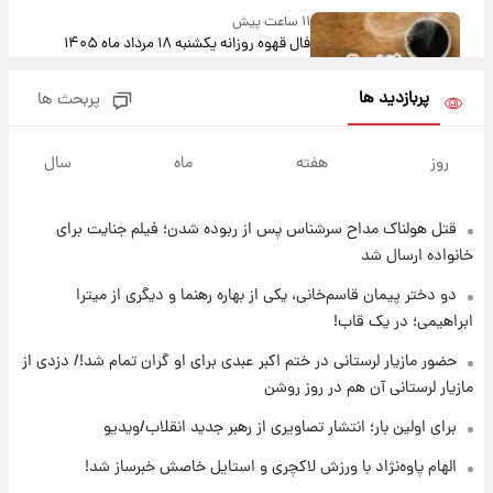
۱۱ ساعت پیش
فال قهوه روزانه یکشنبه ۱۸ مرداد ماه ۱۴۰۵
پربازدید ها
پربحث ها
۱۲ ساعت پیش
فال روزانه واقعی یکشنبه ۱۸ مرداد ۱۴۰۵
روز
هفته
ماه
سال
قتل هولناک مداح سرشناس پس از ربوده شدن؛ فیلم جنایت برای
۱۹ ساعت پیش
ارزش سهام عدالت برای امروز ۱۷ مرداد ۱۴۰۵ +
خانواده ارسال شد
جدول
دو دختر پیمان قاسم‌خانی، یکی از بهاره رهنما و دیگری از میترا
ابراهیمی؛ در یک قاب!
۲۰ ساعت پیش
لیونل مسی عزادار شد! + جزئیات
حضور مازیار لرستانی در ختم اکبر عبدی برای او گران تمام شد!/ دزدی از
مازیار لرستانی آن هم در روز روشن
برای اولین بار؛ انتشار تصاویری از رهبر جدید انقلاب/ویدیو
۲۳ ساعت پیش
لحظه برخورد رعد و برق به ساختمان مرکز تجارت
الهام پاوه‌نژاد با ورزش لاکچری و استایل خاصش خبرساز شد!
جهانی در آمریکا + فیلم