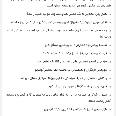
نقش‌آفرینی بخش خصوصی در توسعه استان است
هدی زین‌العابدین با یک عکس هنری متفاوت دوباره خبرساز شد!
آتش‌سوزی در لوناپارک شیراز؛ آخرین وضعیت خزندگان خطرناک پس از حادثه
رتبه ها می آیند، ماندگاری ساخته میشود؛پیشتازی «به پرداخت ملت فراتر از اعداد
و رتبه ها
نفیسه روشن از «دخترش» انار رونمایی کرد!/ویدیو
قیمت ارزهای دیجیتال امروز یکشنبه ۱۸ مرداد ۱۴۰۵
بنزین در انتظار تصمیم نهایی؛ افزایش کالابرگ قطعی شد
دورهمی بازیگران و هنرمندان در حاشیه یک نمایش/ویدیو
واکنش معنادار ظریف به سیاستی که این روزها اسرائیل دنبال می کند
فوری: ربیعی رفت، نکونام سرمربی جدید تراکتور
شیوع «کم‌کاری اجباری» در ایران/ افراد شاغل باید به ساعات کاری کمتر و دستمزد
کمتر رضایت دهند
بازار خودرو امروز ۱۸ مرداد چه تغییری کرد؟ +جدول