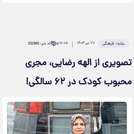
۰
>
فرهنگی
۲۷ تیر ۱۴۰۴
۱۷:۰۵
کد خبر: 932865
خانه
صویری از الهه رضایی، مجری
حبوب کودک در ۶۲ سالگی!