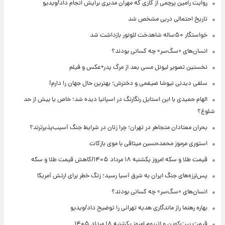
روایت رامین پرچمی از کاری که مهران مدیری برایش انجام داد/ویدیو
تاریخ احتمالی دربی مشخص شد
خواستگار ۵۰ساله شاهدخت لئونور بازداشت شد
انسان‌های «سگ‌سر» چه کسانی بودند؟
نخستین تصویر لیونل مسی بعد از مرگ پدر+عکس و فیلم
سلفی دیدنی نیوشا ضیغمی و دخترش؛ بهترین حال جهان را دارم!
الهام حمیدی با این استایل رنگارنگ در اسپانیا دیده شد؛ خاص یا بیش از حد
شلوغ؟
بحران معتادان متجاهر در تهران؛ چرا زنان در شرایط جنگ آسیب‌پذیرترند؟
استوری مرموز محمدحسین میثاقی با موی بازکات
قیمت طلا و سکه امروز یکشنبه ۱۸ مرداد ۱۴۰۵/کاهش قیمت طلا و سکه
پس‌لرزه‌های جنگ ایران به شرق آسیا رسید؛ زنگ خطر برای ارتش آمریکا
انسان‌های «سگ‌سر» چه کسانی بودند؟
بهاره رهنما راز ماندگاری هدیه تهرانی را توضیح داد/ویدیو
قیمت بیت‌کوین و اتریوم امروز یکشنبه ۱۸ مرداد ۱۴۰۵