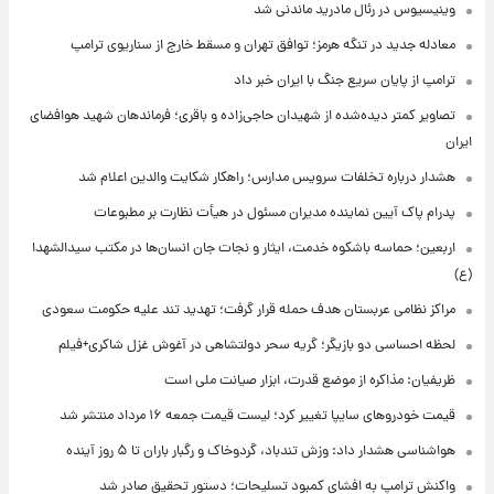
وینیسیوس در رئال مادرید ماندنی شد
معادله جدید در تنگه هرمز؛ توافق تهران و مسقط خارج از سناریوی ترامپ
ترامپ از پایان سریع جنگ با ایران خبر داد
تصاویر کمتر دیده‌شده از شهیدان حاجی‌زاده و باقری؛ فرماندهان شهید هوافضای
ایران
هشدار درباره تخلفات سرویس مدارس؛ راهکار شکایت والدین اعلام شد
پدرام پاک آیین نماینده مدیران مسئول در هیأت نظارت بر مطبوعات
اربعین؛ حماسه باشکوه خدمت، ایثار و نجات جان انسان‌ها در مکتب سیدالشهدا
(ع)
مراکز نظامی عربستان هدف حمله قرار گرفت؛ تهدید تند علیه حکومت سعودی
لحظه احساسی دو بازیگر؛ گریه سحر دولتشاهی در آغوش غزل شاکری+فیلم
ظریفیان: مذاکره از موضع قدرت، ابزار صیانت ملی است
قیمت خودروهای سایپا تغییر کرد؛ لیست قیمت جمعه ۱۶ مرداد منتشر شد
هواشناسی هشدار داد: وزش تندباد، گردوخاک و رگبار باران تا ۵ روز آینده
واکنش ترامپ به افشای کمبود تسلیحات؛ دستور تحقیق صادر شد