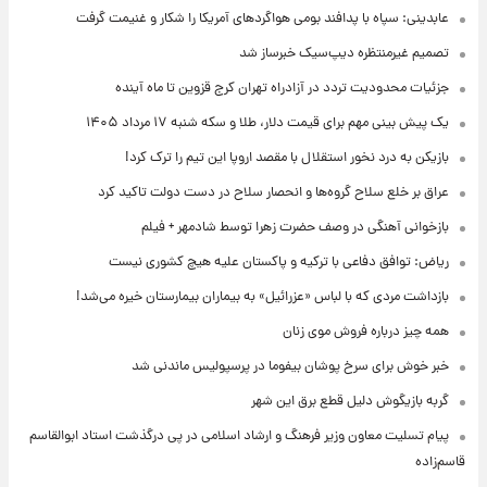
عابدینی: سپاه با پدافند بومی هواگردهای آمریکا را شکار و غنیمت گرفت
تصمیم غیرمنتظره دیپ‌سیک خبرساز شد
جزئیات محدودیت تردد در آزادراه تهران کرج قزوین تا ماه آینده
یک پیش ‌بینی مهم برای قیمت دلار، طلا و سکه شنبه ۱۷ مرداد ۱۴۰۵
بازیکن به درد نخور استقلال با مقصد اروپا این تیم را ترک کرد!
عراق بر خلع سلاح گروه‌ها و انحصار سلاح در دست دولت تاکید کرد
بازخوانی آهنگی در وصف حضرت زهرا توسط شادمهر + فیلم
ریاض: توافق دفاعی با ترکیه و پاکستان علیه هیچ کشوری نیست
بازداشت مردی که با لباس «عزرائیل» به بیماران بیمارستان خیره می‌شد!
همه چیز درباره فروش موی زنان
خبر خوش برای سرخ پوشان بیفوما در پرسپولیس ماندنی شد
گربه بازیگوش دلیل قطع برق این شهر
پیام تسلیت معاون وزیر فرهنگ و ارشاد اسلامی در پی درگذشت استاد ابوالقاسم
قاسم‌زاده