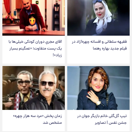
فقیهه سلطانی و افسانه چهره‌آزاد در
آقای مجریِ دوران کودکی خیلی‌ها با
فیلم جدید بهاره رهنما
یک پست متفاوت؛ «غمگینم بسیار
زیاد»!
تیپ گل‌گلی خانم بازیگر جوان در
زمان پخش «مرد سه هزار چهره»
جشن نفس | تصاویر
مشخص شد