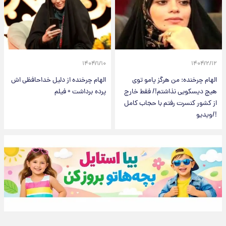
۱۴۰۴/۱/۱۰
۱۴۰۴/۲/۱۲
الهام چرخنده: من هرگز پامو توی
الهام چرخنده از دلیل خداحافظی اش
هیچ دیسکویی نذاشتم!/ فقط خارج
پرده برداشت + فیلم
از کشور کنسرت رفتم با حجاب کامل
!/ویدیو