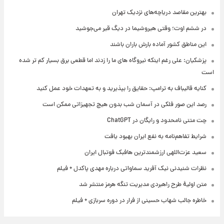
بهترین مقاصد دریاچه‌های نزدیک تهران
در ششم اوت؛ وقتی هیروشیما در دیگ قیر می‌جوشید
این مناطق کشور آماده بارش باران باشند
پزشکیان: علی رغم اینکه نیروگاه های ما را زدند اما قطعی برق بسیار کم تر شده
است
کنایه قالیباف به ترامپ: حقایق را بپذیرید و به تعهدات خود عمل کنید
رصد این صور فلکی در آسمان شب بدون هیچ تجهیزاتی ممکن است
چت متنی نامحدود و رایگان در ChatGPT
شرایط تفاهم‌نامه به نفع ایران بهبود یافت
سعید عزت‌اللهی ارزشمندترین هافبک فوتبال ایران
نظرات شنیدنی نیک آفرید سماواتی درباره مهدی پاکدل + فیلم
متن اولیۀ طرح راهبردی مدیریت تنگه هرمز منتشر شد
خاطره جالب شهاب حسینی از فرار در دوره سربازی + فیلم