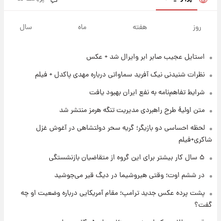
۱ روز پیش
پیش‌بینی بارش‌های گسترده با ورود ال‌نینو؛ کدام
روز
هفته
ماه
سال
روزها پربارش‌تر خواهند بود؟
استایل عجیب صابر ابر وایرال شد + عکس
۱ روز پیش
شماره پیراهن خریدهای جدید پرسپولیس اعلام
نظرات شنیدنی نیک آفرید سماواتی درباره مهدی پاکدل + فیلم
شد؛ تیکدری، محبی و سرگیف با اعداد ویژه
شرایط تفاهم‌نامه به نفع ایران بهبود یافت
۱ روز پیش
متن اولیۀ طرح راهبردی مدیریت تنگه هرمز منتشر شد
جزئیات فعال‌سازی «کیف پول ایران» اعلام
شد+فیلم
لحظه احساسی دو بازیگر؛ گریه سحر دولتشاهی در آغوش غزل
شاکری+فیلم
۱ روز پیش
۵ سال کار بیشتر برای این گروه از متقاضیان بازنشستگی
تغییر تند قیمت محصولات ایران‌خودرو و سایپا
امروز پنجشنبه ۱۵ مرداد ۱۴۰۵ +جدول
در ششم اوت؛ وقتی هیروشیما در دیگ قیر می‌جوشید
پشت پرده عکس جدید ترامپ؛ مقام آمریکایی درباره وضعیت او چه
۱ روز پیش
گفت؟
قیمت طلا و سکه امروز پنجشنبه ۱۵ مرداد ۱۴۰۵