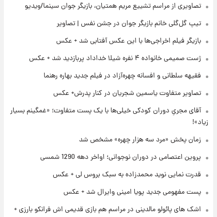
تصاویری از مراسم تشییع مریم همتیان، بازیگر جوان سینما/ویدیو
۲۳ ساعت پیش
تیپ گل‌گلی خانم بازیگر جوان در جشن نفس | تصاویر
کار استقلال و رامین رضاییان رسما تمام شد +
بازیگر فیلم اخراجی‌ها با این عکس آفتابی شد + عکس
عکس / خداحافظی صمیمانه آبی ها با رامین!
ژست صمیمی خانواده ۴ نفره شیلا خداداد پربازدید شد + عکس
۲۳ ساعت پیش
فقیهه سلطانی و افسانه چهره‌آزاد در فیلم جدید بهاره رهنما
آتش اختلاف در اینستاگرام؛ تمجید از حردانی به
مذاق رضاییان خوش نیامد+عکس
تصاویر متفاوت یاسمین شجریان در کنار پدرش+ عکس
آقای مجریِ دوران کودکی خیلی‌ها با یک پست متفاوت؛ «غمگینم بسیار
۱ روز پیش
زیاد»!
پروین اعتصامی در دوران نوجوانی؛ اواخر دهه
۱۲۹۰ شمسی
زمان پخش «مرد سه هزار چهره» مشخص شد
پروین اعتصامی در دوران نوجوانی؛ اواخر دهه 1290 شمسی
۲۳ ساعت پیش
قدرت‌نمایی نظامی چین؛ بمب‌افکن حامل موشک
قدرت نمایی نوید محمدزاده به سبک بروس لی + عکس
هسته‌ای در آسمان ظاهر شد
پست مفهومی جدید پویا امینی وایرال شد + عکس
اشک های پائولو مالدینی در مراسم هم بازی قدیمی اش فرانکو بارزی +