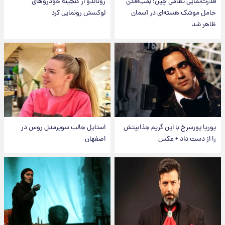
قدرت‌نمایی نظامی چین؛ بمب‌افکن
رونالدو از گنجینه خودروهای
حامل موشک هسته‌ای در آسمان
لوکسش رونمایی کرد
ظاهر شد
پوریا پورسرخ با این گریم جذابیتش
استایل جالب سوپرمدل روس در
را از دست داد + عکس
اصفهان