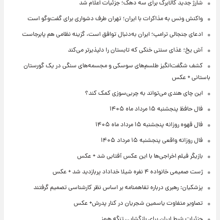
شارژ جدید کالابرگ برای سه دهک؛ جزئیات اعلام شد
واکنش ونس به مذاکرات با ایران؛ تهران طرف دشواری برای گفت‌وگو است
ادعای جنجالی ترامپ؛ ایران به‌دنبال توافق است، گزینه نظامی هم پابرجاست
آش یخ؛ غذای سنتی خنکی که تابستان را دلپذیرتر می‌کند
کشف شگفت‌انگیز طلسم‌های سوسکی و مجسمه‌های سنگی در یک گورستان
باستانی + عکس
این چای هندی می‌تواند به چربی‌سوزی کمک کند؟
فال حافظ پنجشنبه ۱۵ مرداد ماه ۱۴۰۵
فال قهوه روزانه پنجشنبه ۱۵ مرداد ماه ۱۴۰۵
فال روزانه واقعی پنجشنبه ۱۵ مرداد ۱۴۰۵
بازیگر فیلم اخراجی‌ها با این عکس آفتابی شد + عکس
ژست صمیمی خانواده ۴ نفره شیلا خداداد پربازدید شد + عکس
پزشکیان: رهبری درباره تفاهمنامه بر اساس نظر کارشناسی تصمیم گرفتند
تصاویر متفاوت یاسمین شجریان در کنار پدرش+ عکس
جزئیات شرط ایران برای بازگشایی تنگه هرمز