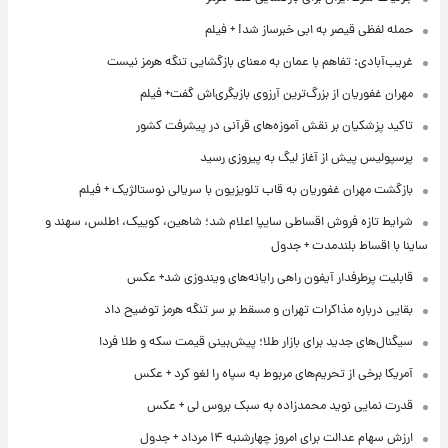
حمله لفظی قیصر به ابی خبرساز شد! + فیلم
غریب‌آبادی: تفاهم با عمان به معنای بازگشایی تنگه هرمز نیست
مهران غفوریان از بزرگ‌ترین آرزوی بازیگری‌اش گفت+ فیلم
تاکید پزشکیان بر نقش آموزه‌های قرآنی در پیشرفت کشور
پرسپولیس پیش از آغاز لیگ به پیروزی رسید
بازگشت مهران غفوریان به قاب تلویزیون با سریالی نوستالژیک + فیلم
شرایط تازه فروش اقساطی سایپا اعلام شد؛ شاهین، کوییک، اطلس، سهند و
ساینا با اقساط بلندمدت + جدول
قابلیت پرطرفدار آیفون راهی رایانه‌های ویندوزی شد+ عکس
بقایی درباره مذاکرات تهران و مسقط بر سر تنگه هرمز توضیح داد
سیگنال‌های جدید برای بازار طلا؛ پیش‌بینی قیمت سکه و طلا فردا
آمریکا برخی از تحریم‌های مربوط به سپاه را لغو کرد + عکس
قدرت نمایی نوید محمدزاده به سبک بروس لی + عکس
ارزش سهام عدالت برای امروز چهارشنبه ۱۴ مرداد + جدول