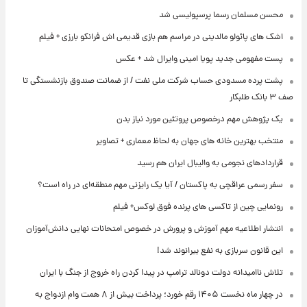
محسن مسلمان رسما پرسپولیسی شد
اشک های پائولو مالدینی در مراسم هم بازی قدیمی اش فرانکو بارزی + فیلم
پست مفهومی جدید پویا امینی وایرال شد + عکس
پشت پرده‌ مسدودی حساب شرکت ملی نفت / از ضمانت صندوق بازنشستگی تا
صف ۳ بانک طلبکار
یک پژوهش مهم درخصوص پروتئین مورد نیاز بدن
منتخب بهترین خانه های جهان به لحاظ معماری + تصاویر
قراردادهای نجومی به والیبال ایران هم رسید
سفر رسمی عراقچی به پاکستان / آیا یک رایزنی مهم منطقه‌ای در راه است؟
رونمایی چین از تاکسی های پرنده فوق لوکس+ فیلم
انتشار اطلاعیه مهم آموزش و پرورش در خصوص امتحانات نهایی دانش‌آموزان
این قانون سربازی به نفع بیرانوند شد!
تلاش ناامیدانه‌ دولت دونالد ترامپ در پیدا کردن راه خروج از جنگ با ایران
در چهار ماه نخست ۱۴۰۵ رقم خورد؛ پرداخت بیش از ۸ همت وام ازدواج به