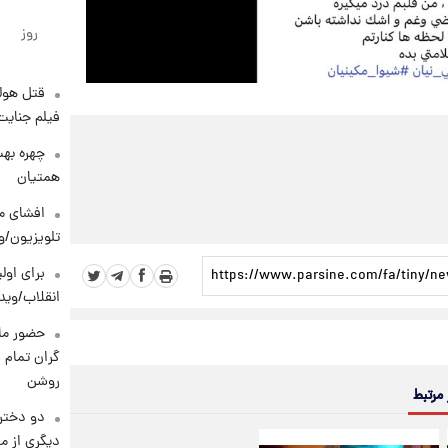
روز
قتل هول
فیلم جنایت
چهره بهت
همتیان
افشای مح
تلویزیون/و
برای اولی
انقلاب/وید
حضور ماز
گران تمام ش
روشن
 مرتبط
دو دختر 
دیگری از م