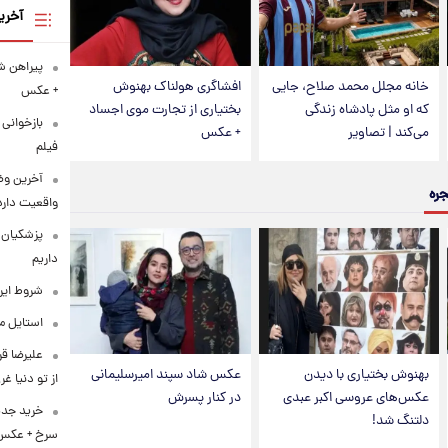
آخری
خانه مجلل محمد صلاح، جایی
افشاگری هولناک بهنوش
+ عکس
که او مثل پادشاه زندگی
بختیاری از تجارت موی اجساد
بازخوانی
می‌کند | تصاویر
+ عکس
فیلم
آخرین وض
جره
واقعیت دارد
پزشکیان: 
داریم
شروط ایرا
استایل متفاو
علیرضا قر
بهنوش بختیاری با دیدن
عکس شاد سپند امیرسلیمانی
از تو دنیا غ
عکس‌های عروسی اکبر عبدی
در کنار پسرش
خرید جدی
دلتنگ شد!
سرخ + عکس