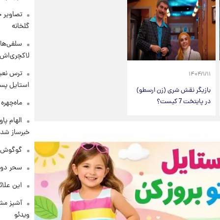
تصاویر ج
گلخانه
سلفی‌های
لاکچری‌اش 
ترس نعیم
۱۴۰۴/۱/۱۱
استایل پسر
بازیگر نقش شری (زن ارسطو)
در پایتخت 7 کیست؟
ماه‌چهره
الهام پا
خبرساز شد!
گوگوش در
سحر دول
این علائ
آشپز مشه
ویدئو