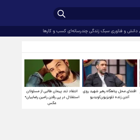
دانش و فناوری
سبک زندگی
چندرسانه‌ای
کسب و کارها
افشای محل پناهگاه‌ رهبر شهید روی
انتقاد تند پیمان طالبی از مسئولان
آنتن زنده تلویزیون/ویدیو
استقلال در پی رفتن رامین رضاییان+
عکس