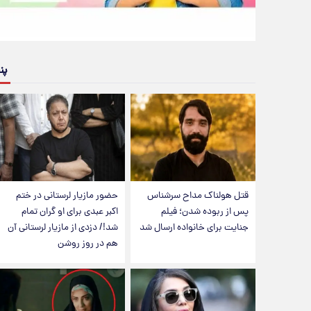
پن
قتل هولناک مداح سرشناس
حضور مازیار لرستانی در ختم
پس از ربوده شدن؛ فیلم
اکبر عبدی برای او گران تمام
جنایت برای خانواده ارسال شد
شد!/ دزدی از مازیار لرستانی آن
هم در روز روشن