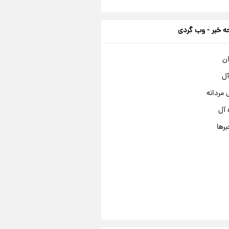
 خبر - وب گردی
ان
آل
مردانه
 آل
برها