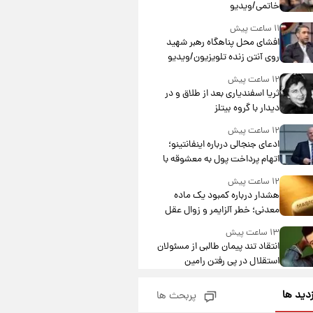
خاتمی/ویدیو
۱۱ ساعت پیش
افشای محل پناهگاه‌ رهبر شهید
روی آنتن زنده تلویزیون/ویدیو
۱۲ ساعت پیش
ثریا اسفندیاری بعد از طلاق و در
دیدار با گروه بیتلز
۱۲ ساعت پیش
ادعای جنجالی درباره اینفانتینو؛
اتهام پرداخت پول به معشوقه با
درآمد یوفا
۱۲ ساعت پیش
هشدار درباره کمبود یک ماده
معدنی؛ خطر آلزایمر و زوال عقل
افزایش می‌یابد؟
۱۳ ساعت پیش
انتقاد تند پیمان طالبی از مسئولان
استقلال در پی رفتن رامین
رضاییان+ عکس
۱۳ ساعت پیش
زدید ها
پربحث ها
قیمت گوشت گوساله و گوسفند
امروز شنبه ۱۷ مرداد ۱۴۰۵ +جدول