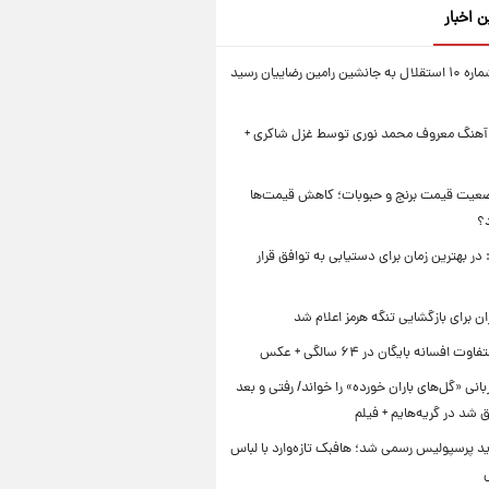
ن اخبار
پیراهن شماره ۱۰ استقلال به جانشین رامین رضاییان رسید
 آهنگ معروف محمد نوری توسط غزل شاکری +
عیت قیمت برنج و حبوبات؛ کاهش قیمت‌ها
؟
در بهترین زمان برای دستیابی به توافق قرار
ن برای بازگشایی تنگه هرمز اعلام شد
ت افسانه بایگان در ۶۴ سالگی + عکس
بانی «گل‌های باران خورده» را خواند/ رفتی و بعد
رق شد در گریه‌هایم + فیلم
د پرسپولیس رسمی شد؛ هافبک تازه‌وارد با لباس