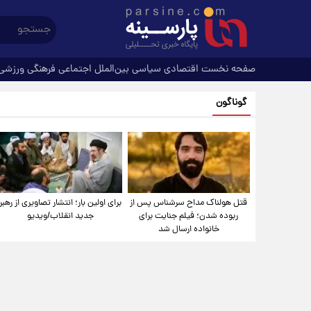
صفحه نخست
اقتصادی
سیاسی
بین‌الملل
اجتماعی
فرهنگی
ورزشی
گوناگون
قتل هولناک مداح سرشناس پس از
برای اولین بار؛ انتشار تصاویری از رهبر
ربوده شدن؛ فیلم جنایت برای
جدید انقلاب/ویدیو
خانواده ارسال شد