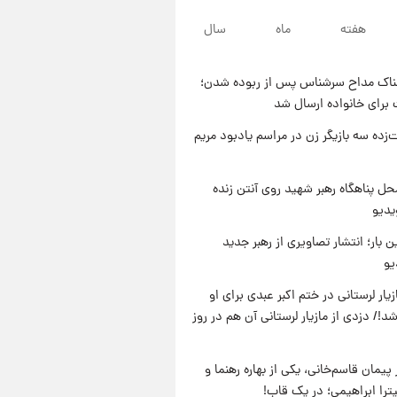
۱۳ ساعت پیش
هفته
ماه
سال
با قدرتمندترین و بادوام ترین
تانک جهان آشنا شوید+ فیلم
ناک مداح سرشناس پس از ربوده شدن؛
۱۴ ساعت پیش
 برای خانواده ارسال شد
قیمت طلا ۱۸عیار امروز شنبه ۱۷
مرداد ۱۴۰۵ +جدول
‌زده سه بازیگر زن در مراسم یادبود مریم
۱۴ ساعت پیش
قیمت محصولات ایران‌خودرو و
ل پناهگاه‌ رهبر شهید روی آنتن زنده
سایپا امروز شنبه ۱۷ مرداد ۱۴۰۵
یدیو
ن بار؛ انتشار تصاویری از رهبر جدید
یو
یار لرستانی در ختم اکبر عبدی برای او
د!/ دزدی از مازیار لرستانی آن هم در روز
پیمان قاسم‌خانی، یکی از بهاره رهنما و
یترا ابراهیمی؛ در یک قاب!