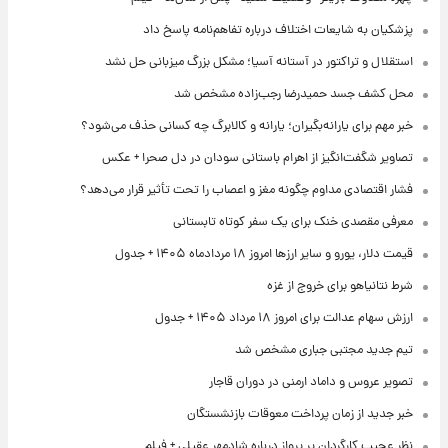
پزشکیان به شایعات اختلاف درباره تفاهم‌نامه پاسخ داد
استقلال و تراکتور در آستانه آسیا؛ مشکل بزرگ میزبانی حل نشد
محل کشف جسد حمیدرضا رجب‌زاده مشخص شد
خبر مهم برای یارانه‌بگیران؛ یارانه و کالابرگ چه کسانی حذف می‌شود؟
تصاویر شگفت‌انگیز از اهرام باستانی سودان در دل صحرا + عکس
فشار اقتصادی مداوم چگونه مغز و اعصاب را تحت تأثیر قرار می‌دهد؟
معرفی مقصدی خنک برای یک سفر کوتاه تابستانی
قیمت دلار، یورو و سایر ارزها امروز ۱۸ مردادماه ۱۴۰۵ + جدول
شرط نتانیاهو برای خروج از غزه
ارزش سهام عدالت برای امروز ۱۸ مرداد ۱۴۰۵ + جدول
تیم جدید مجتبی جباری مشخص شد
تصویر عروس و داماد ارمنی در دوران قاجار
خبر جدید از زمان پرداخت معوقات بازنشستگان
نظر عجیب کارگردان پر پرواز درباره شادمهر عقیلی + فیلم