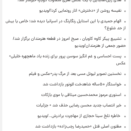
هدی زین‌العابدین با یک عکس هنری متفاوت دوباره خبرساز شد!
خواستگار ۵۰ساله شاهدخت لئونور بازداشت شد
نفیسه روشن از «دخترش» انار رونمایی کرد!/ویدیو
الهام حمیدی با این استایل رنگارنگ در اسپانیا دیده شد؛ خاص یا بیش
۱۹ ساعت پیش
از حد شلوغ؟
نخستین تصویر لیونل مسی بعد از مرگ
پدر+عکس و فیلم
تشییع پیکر کاوه کاویان ، صبح امروز در قطعه هنرمندان برگزار شد/
حضور جمعی از هنرمندان/ویدیو
۲۰ ساعت پیش
پست احساسی و غم انگیز سوسن پرور برای زنده یاد ماهچهره خلیلی+
استوری مرموز محمدحسین میثاقی با موی
عکس
بازکات
نخستین تصویر لیونل مسی بعد از مرگ پدر+عکس و فیلم
خواستگار ۵۰ساله شاهدخت لئونور بازداشت شد
استوری مرموز محمدحسین میثاقی با موی بازکات
خبر انتصاب جدید محسن رضایی حذف شد + جزئیات
⁨ خاطره تلخ سینا حجازی از مهاجرت برادرش../ویدیو
مظنون اصلی قتل «حمیدرضا رجب‌زاده» بازداشت شد