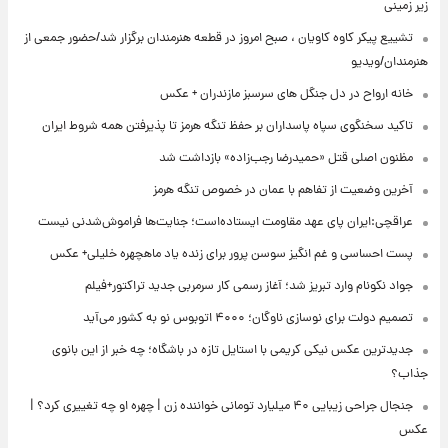
زیر زمینی
تشییع پیکر کاوه کاویان ، صبح امروز در قطعه هنرمندان برگزار شد/حضور جمعی از
هنرمندان/ویدیو
خانه ارواح در دل جنگل های سرسبز مازندران + عکس
تاکید سخنگوی سپاه پاسداران بر حفظ تنگه هرمز تا پذیرفتن همه شروط ایران
مظنون اصلی قتل «حمیدرضا رجب‌زاده» بازداشت شد
آخرین وضعیت از تفاهم با عمان در خصوص تنگه هرمز
عراقچی:ایران پای عهد مقاومت ایستاده‌است؛ جنایت‌ها فراموش‌شدنی نیست
پست احساسی و غم انگیز سوسن پرور برای زنده یاد ماهچهره خلیلی+ عکس
جواد نکونام وارد تبریز شد؛ آغاز رسمی کار سرمربی جدید تراکتور+فیلم
تصمیم دولت برای نوسازی ناوگان؛ ۴۰۰۰ اتوبوس نو به کشور می‌آید
جدیدترین عکس نیکی کریمی با استایل تازه در باشگاه؛ چه خبر از این بانوی
جذاب؟
جنجال جراحی زیبایی ۴۰ میلیارد تومانی خواننده زن | چهره او چه تغییری کرد؟ |
عکس