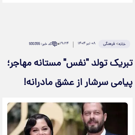
۰
>
فرهنگی
۰۸ تیر ۱۴۰۴
۱۹:۲۴
کد خبر: 930355
خانه
بریک تولد "نفس" مستانه مهاجر؛
یامی سرشار از عشق مادرانه!