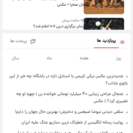
دل صحرا + عکس
۱۲ ساعت پیش
زمان برگزاری دربی ۱۰۷ اعلام شد؟
پربازدید ها
پربحث ها
۱۳ ساعت پیش
خبر انتصاب جدید محسن رضایی حذف شد +
روز
هفته
ماه
سال
جزئیات
جدیدترین عکس نیکی کریمی با استایل تازه در باشگاه؛ چه خبر از این
۱۴ ساعت پیش
پست جدید محسن رضایی در شورای عالی امنیت
بانوی جذاب؟
ملی
جنجال جراحی زیبایی ۴۰ میلیارد تومانی خواننده زن | چهره او چه
تغییری کرد؟ | عکس
۱۸ ساعت پیش
آتش‌سوزی در لوناپارک شیراز؛ آخرین وضعیت
سلفی دیدنی نیوشا ضیغمی و دخترش؛ بهترین حال جهان را دارم!
خزندگان خطرناک پس از حادثه
روایت رسانه انگلیسی از خطرناک ترین سناریو جنگ علیه ایران
۱۹ ساعت پیش