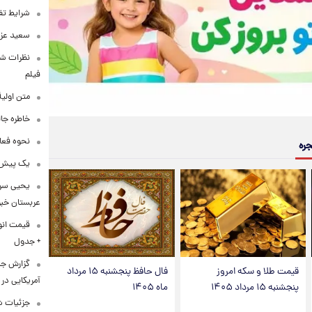
شرایط تفا
سعید عزت
نظرات شن
فیلم
متن اولی
خاطره جال
نحوه فعا
جره
یک پیش‌بی
یحیی سری
عربستان خبر 
+ جدول
گزارش ج
قیمت طلا و سکه امروز
فال حافظ پنجشنبه ۱۵ مرداد
آمریکایی در 
پنجشنبه ۱۵ مرداد ۱۴۰۵
ماه ۱۴۰۵
جزئیات ش