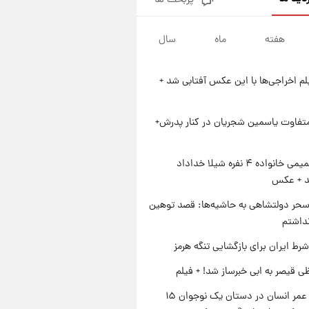
پربحث ها
فال قهوه روزانه پنجشنبه ۱۵ مرداد
ماه ۱۴۰۵
هفته
ماه
سال
۲۰ ساعت پیش
فال روزانه واقعی پنجشنبه ۱۵
مرداد ۱۴۰۵
یلم اخراجی‌ها با این عکس آفتابی شد +
۱ روز پیش
ارزش سهام عدالت برای امروز
چهارشنبه ۱۴ مرداد + جدول
متفاوت یاسمین شجریان در کنار پدرش+
۱ روز پیش
آغاز طرح جدید فروش مشارکت در
ژست صمیمی خانواده ۴ نفره شیلا خداداد
تولید سایپا؛ نام خودرو، مبلغ پیش
شد + عکس
پرداخت و زمان تحویل | سود
مشارکت چند درصد است؟
حر دولتشاهی به حاشیه‌ها: قصد توهین
نداشتم
رط ایران برای بازگشایی تنگه هرمز
ی قیصر به ابی خبرساز شد! + فیلم
راز طول عمر انسان در دستان یک نوجوان ۱۵