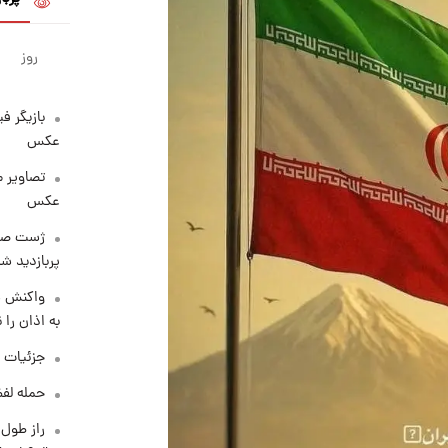
روز
بازیگر ف
عکس
تصاویر 
عکس
پربازدید 
واکنش س
به اذان را 
جزئیات ش
حمله لفظ