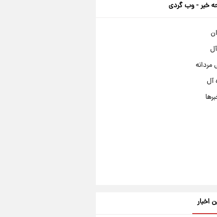
 خبر - وب گردی
ان
آل
مردانه
 آل
برها
ن اخبار