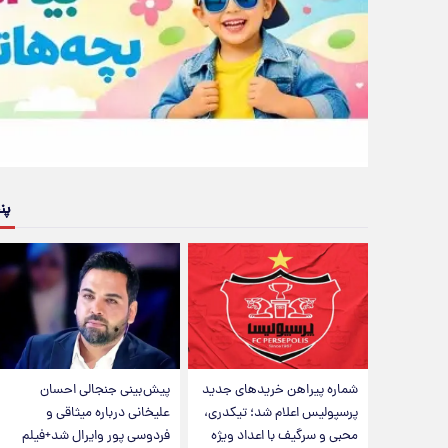
پن
شماره پیراهن خریدهای جدید
پیش‌بینی جنجالی احسان
پرسپولیس اعلام شد؛ تیکدری،
علیخانی درباره میثاقی و
محبی و سرگیف با اعداد ویژه
فردوسی پور وایرال شد+فیلم