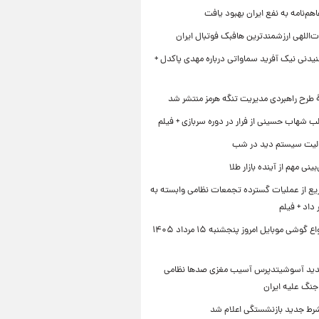
هم‌نامه به نفع ایران بهبود یافت
‌اللهی ارزشمندترین هافبک فوتبال ایران
یدنی نیک آفرید سماواتی درباره مهدی پاکدل +
ۀ طرح راهبردی مدیریت تنگه هرمز منتشر شد
ب شهاب حسینی از فرار در دوره سربازی + فیلم
لیت سیستم دید در شب
نی مهم از آینده بازار طلا
ع از عملیات گسترده تجمعات نظامی وابسته به
داد + فیلم
قیمت انواع گوشی موبایل امروز پنجشنبه ۱۵ مرداد ۱۴۰۵
دید آسوشیتدپرس آسیب مغزی صدها نظامی
جنگ علیه ایران
رط جدید بازنشستگی اعلام شد