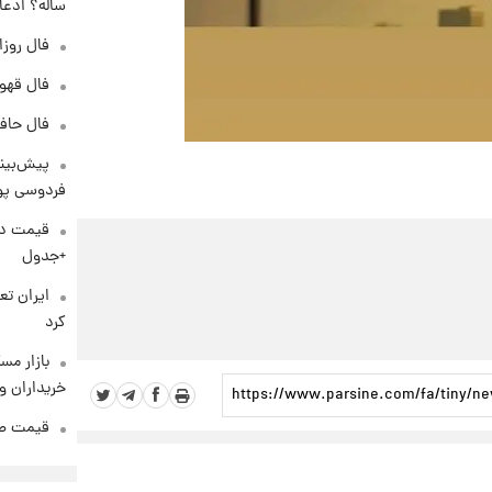
ساله؟ ادعا
فال روزانه و
فال قهوه روزان
فال حافظ پنجشنب
پیش‌بینی
فردوسی پور
+جدول
کرد
بازار مس
خریداران و
قیمت طلا و 