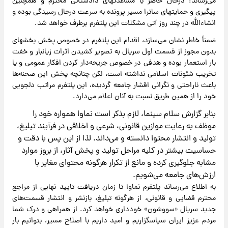
می‌رساند: درحال حاضر با مساعدتهاى دادستانى محترم و همچنین
پیگیرى و حمایتهاى ساترا مسیر پرونده به سرعت درحال رسیدگى بوده و
انشاءالله در چند روز آتى مشکلات این پلتفرم برطرف خواهد شد.
ضمنأ خاطر نشان می‌سازد، اقدام این پلتفرم در خصوص پخش بخشهاى
بدون مجوز از قسمت اول سریال به تصویر کشیدن اثرات زیانبار و خفت
بار استعمار بوده و هدفى در خصوص جریحه‌دار کردن افکار عمومى و یا
تخریب شئونات اسلامى نداشته است، لکن چنانچه پخش این صحنه‌ها
باعث ناراحتى و نگرانى اقشار جامعه گردیده، این پلتفرم مراتب دلجویى
خود را از همین طریق نسبت به آنان اعلام می‌دارد.
بنابر گزارش سلام سینما، لازم بذکر است نماوا همواره خود را
موظف به رعایت موازین قانونی، شرعی و اخلاقی در فرآیند تبلیغ،
تولید و انتشار محتوا دانسته و می‌داند. لذا از این پس با دقت و
حساسیت بیشتر در کلیه مراحل تولید و پخش آثار، از بروز موارد
مشابه جلوگیری کرده و مانع از تکرار هرگونه محتوای مغایر با
ارزش‌های جامعه می‌شویم.
به اطلاع می‌رساند پلتفرم نماوا تا زمان دریافت تایید نهایی از مراجع
محترم قضایی و قانونی، از هرگونه تبلیغ، بازنشر و انتشار قسمت‌های
جدید سریال «سووشون» خودداری خواهد کرد. از همراهی و درک شما
مردم عزیز ایران سپاسگزاریم و امید داریم با اصلاح مسیر، بتوانیم بار