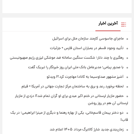
آخرین اخبار
ماجرای جاسوسی کارمند سازمان ملل برای اسرائیل
تأیید وجود فسفر در بمباران استان فارس + جزئیات
رهگیری با چند دلار؛ شکست سنگین سامانه ضد موشکی لیزری رژیم صهیونیستی
با صدور پیامی؛ مدیرعامل بانک ملی ایران روز خبرنگار را تبریک گفت
آشپز مشهور صداوسیما به کانادا مهاجرت کرد؟/ ویدئو
لحظه برخورد رعد و برق به ساختمان مرکز تجارت جهانی در آمریکا + فیلم
حضور مازیار لرستانی در ختم اکبر عبدی برای او گران تمام شد!/ دزدی از مازیار
لرستانی آن هم در روز روشن
دو دختر پیمان قاسم‌خانی، یکی از بهاره رهنما و دیگری از میترا ابراهیمی؛ در یک
قاب!
زمان‌بندی جدید شارژ کالابرگ مرداد ۱۴۰۵ اعلام شد