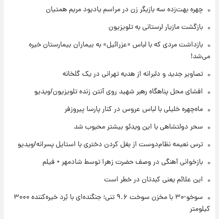
قیمت محصولات ایران‌خودرو و سایپا امروز شنبه
چهره بهت‌زده سه بازیگر زن در مراسم یادبود مریم همتیان
۱۷ مرداد ۱۴۰۵
بازگشت مازیار لرستانی به تلویزیون
۲۰ ساعت پیش
بازداشت مردی که با لباس «عزرائیل» به بیماران بیمارستان خیره
یک پیش ‌بینی مهم برای قیمت دلار، طلا و سکه
می‌شد!
شنبه ۱۷ مرداد ۱۴۰۵
تصاویر جدید و دلبرانه از هدیه تهرانی در یک گلخانه
۲۰ ساعت پیش
افشای محل پناهگاه‌ رهبر شهید روی آنتن زنده تلویزیون/ویدیو
بازیکن به درد نخور استقلال با مقصد اروپا این
تیم را ترک کرد!
ماه‌چهره خلیلی با لباس عروس در کنار پارسا پیروزفر
سحر دولتشاهی با این ویدئو بیشتر محبوب شد
۱ روز پیش
تصاویر کمتر دیده‌شده از شهیدان حاجی‌زاده و
ترس نعیمه نظام‌دوست از بغل کردن دختری با استایل پسرانه/ویدیو
باقری؛ فرماندهان شهید هوافضای ایران
بازخوانی آهنگی در وصف حضرت زهرا توسط شادمهر + فیلم
این علائم یعنی کبدتان در خطر است
سوخو-۳۰ با مخزن سوخت ۹.۶ تنی؛ جنگنده‌ای با بُرد خیره‌کننده ۳۰۰۰
کیلومتر