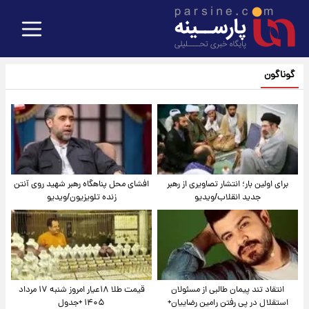
گوناگون
برای اولین بار؛ انتشار تصاویری از رهبر
افشای محل پناهگاه‌ رهبر شهید روی آنتن
جدید انقلاب/ویدیو
زنده تلویزیون/ویدیو
انتقاد تند پیمان طالبی از مسئولان
قیمت طلا ۱۸عیار امروز شنبه ۱۷ مرداد
استقلال در پی رفتن رامین رضاییان+
۱۴۰۵ +جدول