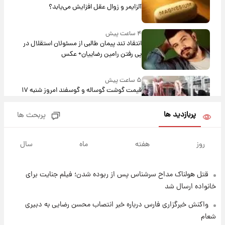
آلزایمر و زوال عقل افزایش می‌یابد؟
۴ ساعت پیش
انتقاد تند پیمان طالبی از مسئولان استقلال در
پی رفتن رامین رضاییان+ عکس
۵ ساعت پیش
قیمت گوشت گوساله و گوسفند امروز شنبه ۱۷
مرداد ۱۴۰۵ +جدول
پربازدید ها
پربحث ها
۵ ساعت پیش
با قدرتمندترین و بادوام ترین تانک جهان آشنا
روز
هفته
ماه
سال
شوید+ فیلم
قتل هولناک مداح سرشناس پس از ربوده شدن؛ فیلم جنایت برای
۶ ساعت پیش
قیمت طلا ۱۸عیار امروز شنبه ۱۷ مرداد ۱۴۰۵
خانواده ارسال شد
+جدول
واکنش خبرگزاری فارس درباره خبر انتصاب محسن رضایی به دبیری
شعام
۶ ساعت پیش