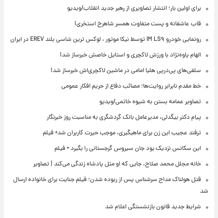
برای اولین بار؛ انتشار تصاویری از رهبر جدید انقلاب/ویدیو
قاب عاشقانه و پست متفاوت همسر شاهرخ استخری!
رونمایی خودرو IM LS۹ توسط نیکا موتور ، لوکس ترین شاسی بلند EREV در ایران
الهام پاوه‌نژاد با ورزش لاکچری و استایل خاصش خبرساز شد!
سلفی‌های پی‌درپی هلیا امامی در ماشین لاکچری‌اش خبرساز شد!
خط مقدم نابرابر روایت‌ها؛ مصائب دفاع از حریم افکار عمومی
تصاویر عمامه بستن به شیوه خاتمی/ویدیو
پیام دکتر بیگدلی، مدیرعامل بانک گردشگری به مناسبت روز خبرنگار
ترفند عجیب این زن برای ماهیگیری، موجب حیرت کاربران شد+ فیلم
این سکانس نزدیک بود جان سیروس گرجستانی را بگیرد + فیلم
خانه مجلل محمد صلاح، جایی که او مثل پادشاه زندگی می‌کند | تصاویر
قتل هولناک مداح سرشناس پس از ربوده شدن؛ فیلم جنایت برای خانواده ارسال
شد
شرایط جدید قانون بازنشستگی اعلام شد