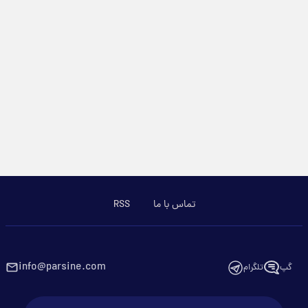
تماس با ما
RSS
info@parsine.com
گپ
تلگرام