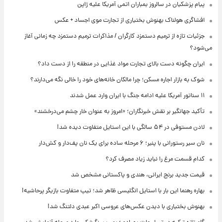
پیام پزشکیان در سالروز بمباران اتمی آمریکا علیه ژاپن
افشاگری هولناک بهنوش بختیاری از تجارت موی اجساد + عکس
جزئیات تازه از ترمیم دستمزد کارگران / مذاکرات ترمیم دستمزد چه زمانی آغاز
می‌شود؟
ایران چگونه دست بالای تجارت مواد غذایی در منطقه را از دست داد؟
شوک به بازار اجاره مسکن؛ چرا مالکان خانه‌های خود را خالی نگه می‌دارند؟
۱۱ سناتور آمریکا علیه ادامه جنگ با ایران وارد عمل شدند
تأکید جهانگیر بر نقش خبرنگاران؛ «امروز به عنوان خار چشم می‌درخشند»
لادن مستوفی در ۵۴ سالگی با این استایل متفاوت دیده شد!
نان سیر رستورانی با پنیر؛ ۶ مرحله ساده برای یک نان پف‌دار و کش‌دار
کدام قسمت مرغ را نباید زیاد مصرف کرد؟
قیمت جدید برنج ایرانی، هندی و پاکستانی مشخص شد
بهاره رهنما این بار با استایل انگلیسی ظاهر شد؛ تیپ متفاوت بازیگر پرحاشیه!
بهنوش بختیاری با دیدن عکس‌های عروسی اکبر عبدی دلتنگ شد!