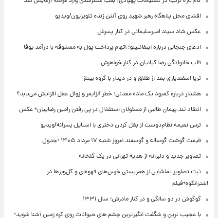
گام تازه ترکیه در تسلیحات پهپادی؛ بمب سنگرشکن وارد مرحله آزمایش شد
افشای محل پناهگاه‌ رهبر شهید روی آنتن زنده تلویزیون/ویدیو
عکس شاد سپند امیرسلیمانی در کنار پسرش
ادعای جنجالی درباره اینفانتینو؛ اتهام پرداخت پول به معشوقه با درآمد یوفا
قاب خانوادگی رضا کیانیان در کنار خواهرش
ثریا اسفندیاری بعد از طلاق و در دیدار با گروه بیتلز
هشدار درباره کمبود یک ماده معدنی؛ خطر آلزایمر و زوال عقل افزایش می‌یابد؟
انتقاد تند پیمان طالبی از مسئولان استقلال در پی رفتن رامین رضاییان+ عکس
ترس نعیمه نظام‌دوست از بغل کردن دختری با استایل پسرانه/ویدیو
قیمت گوشت گوساله و گوسفند امروز شنبه ۱۷ مرداد ۱۴۰۵ +جدول
تصاویر جدید و دلبرانه از هدیه تهرانی در یک گلخانه
ثبت تصاویر تماشایی از همزیستی خرس‌های قهوه‌ای و کل‌وبزها در
اشترانکوه+فیلم
گوگوش در دو سالگی و در کنار مادرش؛ سال ۱۳۳۱
با عجیب ترین و شگفت انگیزترین چشم های حیوانات روی کره زمین آشنا شوید+