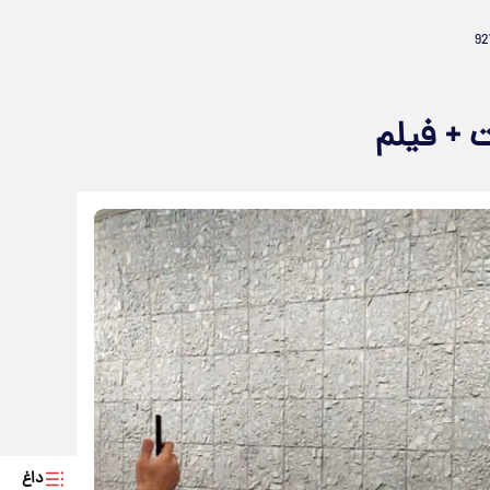
 + فیلم
داغ