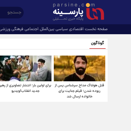
صفحه نخست
اقتصادی
سیاسی
بین‌الملل
اجتماعی
فرهنگی
ورزشی
گوناگون
قتل هولناک مداح سرشناس پس از
برای اولین بار؛ انتشار تصاویری از رهبر
ربوده شدن؛ فیلم جنایت برای
جدید انقلاب/ویدیو
خانواده ارسال شد