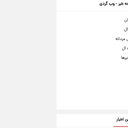
 خبر - وب گردی
ان
آل
مردانه
 آل
برها
ن اخبار