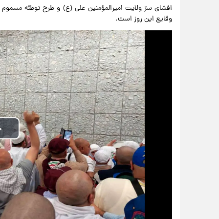
افشای سرّ ولایت امیرالمؤمنین علی (ع) و طرح توطئه مسموم 
وقایع این روز است.