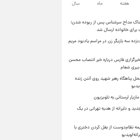
۹ ساعت پیش
هفته
ماه
سال
قیمت محصولات ایران‌خودرو و
سایپا امروز شنبه ۱۷ مرداد ۱۴۰۵
ناک مداح سرشناس پس از ربوده شدن؛
۲۲ ساعت پیش
 برای خانواده ارسال شد
یک پیش ‌بینی مهم برای قیمت
دلار، طلا و سکه شنبه ۱۷ مرداد
‌زده سه بازیگر زن در مراسم یادبود مریم
۱۴۰۵
۲۳ ساعت پیش
بازیکن به درد نخور استقلال با
برگزاری فارس درباره خبر انتصاب محسن
مقصد اروپا این تیم را ترک کرد!
بیری شعام
ل پناهگاه‌ رهبر شهید روی آنتن زنده
یدیو
ازیار لرستانی به تلویزیون
دید و دلبرانه از هدیه تهرانی در یک
ه نظام‌دوست از بغل کردن دختری با
انه/ویدیو