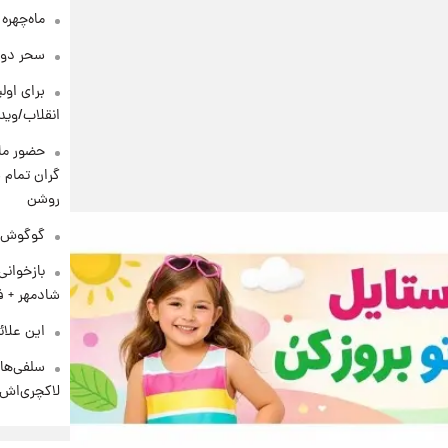
ماه‌چهره
سحر دول
برای اولی
انقلاب/وید
حضور ماز
گران تمام ش
روشن
گوگوش در
بازخوان
شادمهر + ف
این علائ
سلفی‌های
لاکچری‌اش 