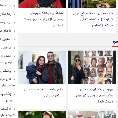
علت اصلی
خانه مجلل محمد صلاح، جایی
افشاگری هولناک بهنوش
رضا شکار
که او مثل پادشاه زندگی
بختیاری از تجارت موی اجساد
لیونل مس
می‌کند | تصاویر
+ عکس
ماجرای پ
استوری ا
جره
عراقچی به ادعای سهم 
کشف شهره
شن‌های صحرا
پزشکیان:
قتل هولن
جنایت برای 
بهنوش بختیاری با دیدن
عکس شاد سپند امیرسلیمانی
واگذاری ا
عکس‌های عروسی اکبر عبدی
در کنار پسرش
عمومی
دلتنگ شد!
۸ کشف ب
ندارد+ تصاوی