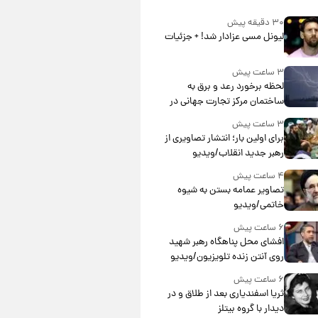
۳۰ دقیقه پیش
لیونل مسی عزادار شد! + جزئیات
۳ ساعت پیش
لحظه برخورد رعد و برق به
ساختمان مرکز تجارت جهانی در
آمریکا + فیلم
۳ ساعت پیش
برای اولین بار؛ انتشار تصاویری از
رهبر جدید انقلاب/ویدیو
۴ ساعت پیش
تصاویر عمامه بستن به شیوه
خاتمی/ویدیو
۶ ساعت پیش
افشای محل پناهگاه‌ رهبر شهید
روی آنتن زنده تلویزیون/ویدیو
۶ ساعت پیش
ثریا اسفندیاری بعد از طلاق و در
دیدار با گروه بیتلز