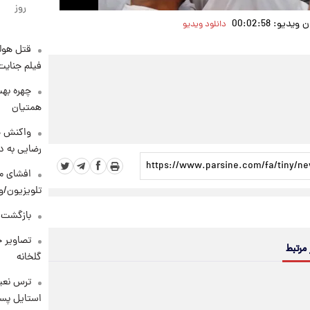
روز
دیو: 00:02:58
دانلود ویدیو
قتل هول
فیلم جنایت
چهره بهت
همتیان
واکنش خ
رضایی به د
افشای مح
تلویزیون/و
بازگشت م
تصاویر ج
 مرتبط
گلخانه
ترس نعیم
استایل پسر