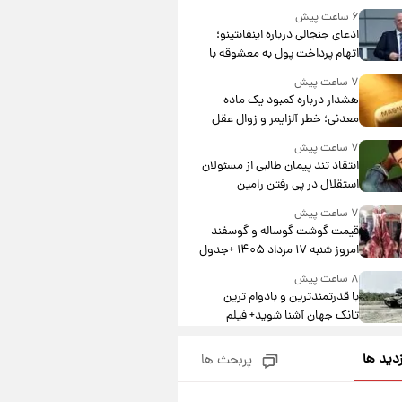
۶ ساعت پیش
ادعای جنجالی درباره اینفانتینو؛
اتهام پرداخت پول به معشوقه با
درآمد یوفا
۷ ساعت پیش
هشدار درباره کمبود یک ماده
معدنی؛ خطر آلزایمر و زوال عقل
افزایش می‌یابد؟
۷ ساعت پیش
انتقاد تند پیمان طالبی از مسئولان
استقلال در پی رفتن رامین
رضاییان+ عکس
۷ ساعت پیش
قیمت گوشت گوساله و گوسفند
امروز شنبه ۱۷ مرداد ۱۴۰۵ +جدول
۸ ساعت پیش
با قدرتمندترین و بادوام ترین
تانک جهان آشنا شوید+ فیلم
۸ ساعت پیش
زدید ها
پربحث ها
قیمت طلا ۱۸عیار امروز شنبه ۱۷
مرداد ۱۴۰۵ +جدول