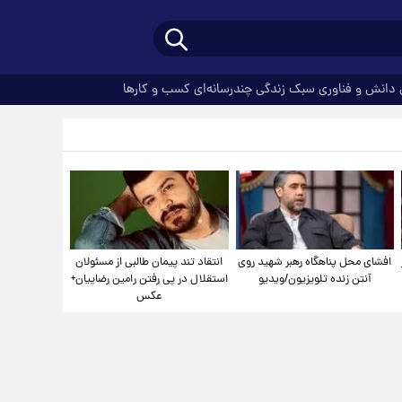
دانش و فناوری
سبک زندگی
چندرسانه‌ای
کسب و کارها
افشای محل پناهگاه‌ رهبر شهید روی
انتقاد تند پیمان طالبی از مسئولان
آنتن زنده تلویزیون/ویدیو
استقلال در پی رفتن رامین رضاییان+
عکس