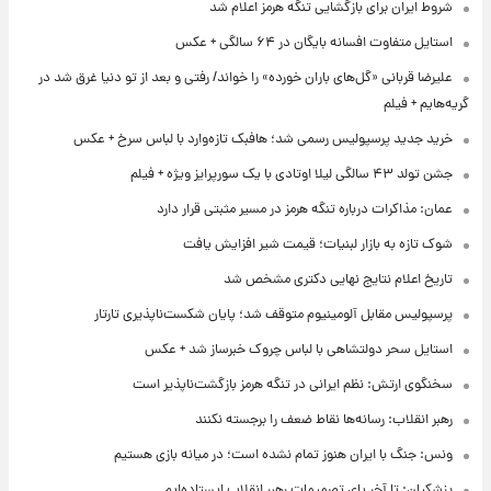
شروط ایران برای بازگشایی تنگه هرمز اعلام شد
استایل متفاوت افسانه بایگان در ۶۴ سالگی + عکس
علیرضا قربانی «گل‌های باران خورده» را خواند/ رفتی و بعد از تو دنیا غرق شد در
گریه‌هایم + فیلم
خرید جدید پرسپولیس رسمی شد؛ هافبک تازه‌وارد با لباس سرخ + عکس
جشن تولد ۴۳ سالگی لیلا اوتادی با یک سورپرایز ویژه + فیلم
عمان: مذاکرات درباره تنگه هرمز در مسیر مثبتی قرار دارد
شوک تازه به بازار لبنیات؛ قیمت شیر افزایش یافت
تاریخ اعلام نتایج نهایی دکتری مشخص شد
پرسپولیس مقابل آلومینیوم متوقف شد؛ پایان شکست‌ناپذیری تارتار
استایل سحر دولتشاهی با لباس چروک خبرساز شد + عکس
سخنگوی ارتش: نظم ایرانی در تنگه هرمز بازگشت‌ناپذیر است
رهبر انقلاب: رسانه‌ها نقاط ضعف را برجسته نکنند
ونس: جنگ با ایران هنوز تمام نشده است؛ در میانه بازی هستیم
پزشکیان: تا آخر پای تصمیمات رهبر انقلاب ایستاده‌ایم