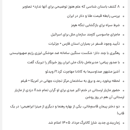
۸ کشف باستان شناسی که علم هنوز توضیحی برای آنها ندارد+ تصاویر
بررسی رابطه قیمت طلا و دلار در ایران
شرط سپاه برای بازگشایی تنگه هرمز
ماجرای جاسوسی کارمند سازمان ملل برای اسرائیل
تأیید وجود فسفر در بمباران استان فارس + جزئیات
رهگیری با چند دلار؛ شکست سنگین سامانه ضد موشکی لیزری رژیم صهیونیستی
با صدور پیامی؛ مدیرعامل بانک ملی ایران روز خبرنگار را تبریک گفت
آشپز مشهور صداوسیما به کانادا مهاجرت کرد؟/ ویدئو
لحظه برخورد رعد و برق به ساختمان مرکز تجارت جهانی در آمریکا + فیلم
حضور مازیار لرستانی در ختم اکبر عبدی برای او گران تمام شد!/ دزدی از مازیار
لرستانی آن هم در روز روشن
دو دختر پیمان قاسم‌خانی، یکی از بهاره رهنما و دیگری از میترا ابراهیمی؛ در یک
قاب!
زمان‌بندی جدید شارژ کالابرگ مرداد ۱۴۰۵ اعلام شد