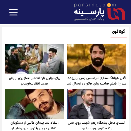
گوناگون
قتل هولناک مداح سرشناس پس از ربوده
برای اولین بار؛ انتشار تصاویری از رهبر
شدن؛ فیلم جنایت برای خانواده ارسال شد
جدید انقلاب/ویدیو
افشای محل پناهگاه‌ رهبر شهید روی آنتن
انتقاد تند پیمان طالبی از مسئولان
زنده تلویزیون/ویدیو
استقلال در پی رفتن رامین رضاییان+