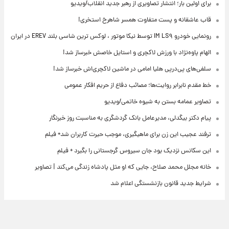
برای اولین بار؛ انتشار تصاویری از رهبر جدید انقلاب/ویدیو
قاب عاشقانه و پست متفاوت همسر شاهرخ استخری!
رونمایی خودرو IM LS۹ توسط نیکا موتور ، لوکس ترین شاسی بلند EREV در ایران
الهام پاوه‌نژاد با ورزش لاکچری و استایل خاصش خبرساز شد!
سلفی‌های پی‌درپی هلیا امامی در ماشین لاکچری‌اش خبرساز شد!
خط مقدم نابرابر روایت‌ها؛ مصائب دفاع از حریم افکار عمومی
تصاویر عمامه بستن به شیوه خاتمی/ویدیو
پیام دکتر بیگدلی، مدیرعامل بانک گردشگری به مناسبت روز خبرنگار
ترفند عجیب این زن برای ماهیگیری، موجب حیرت کاربران شد+ فیلم
این سکانس نزدیک بود جان سیروس گرجستانی را بگیرد + فیلم
خانه مجلل محمد صلاح، جایی که او مثل پادشاه زندگی می‌کند | تصاویر
شرایط جدید قانون بازنشستگی اعلام شد