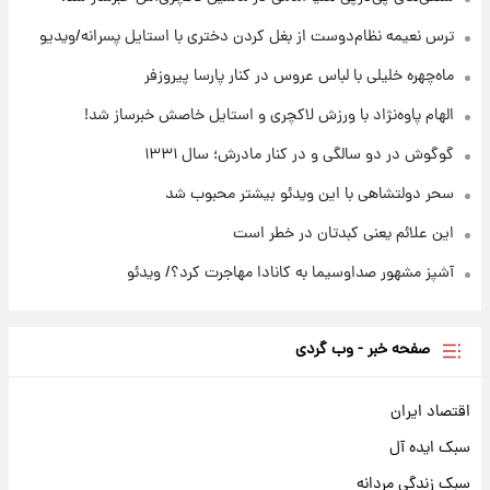
ترس نعیمه نظام‌دوست از بغل کردن دختری با استایل پسرانه/ویدیو
۱۴ ساعت پیش
قیمت محصولات ایران‌خودرو و سایپا امروز شنبه
ماه‌چهره خلیلی با لباس عروس در کنار پارسا پیروزفر
۱۷ مرداد ۱۴۰۵
الهام پاوه‌نژاد با ورزش لاکچری و استایل خاصش خبرساز شد!
گوگوش در دو سالگی و در کنار مادرش؛ سال ۱۳۳۱
سحر دولتشاهی با این ویدئو بیشتر محبوب شد
این علائم یعنی کبدتان در خطر است
آشپز مشهور صداوسیما به کانادا مهاجرت کرد؟/ ویدئو
صفحه خبر - وب گردی
اقتصاد ایران
سبک ایده آل
سبک زندگی مردانه