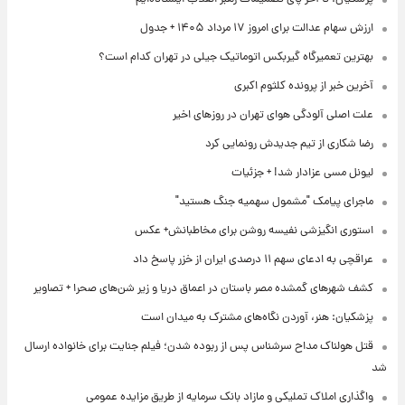
ارزش سهام عدالت برای امروز ۱۷ مرداد ۱۴۰۵ + جدول
بهترین تعمیرگاه گیربکس اتوماتیک جیلی در تهران کدام است؟
آخرین خبر از پرونده کلثوم اکبری
علت اصلی آلودگی هوای تهران در روزهای اخیر
رضا شکاری از تیم جدیدش رونمایی کرد
لیونل مسی عزادار شد! + جزئیات
ماجرای پیامک "مشمول سهمیه جنگ هستید"
استوری انگیزشی نفیسه روشن برای مخاطبانش+ عکس
عراقچی به ادعای سهم ۱۱ درصدی ایران از خزر پاسخ داد
کشف شهرهای گمشده مصر باستان در اعماق دریا و زیر شن‌های صحرا + تصاویر
پزشکیان: هنر، آوردن نگاه‌های مشترک به میدان است
قتل هولناک مداح سرشناس پس از ربوده شدن؛ فیلم جنایت برای خانواده ارسال
شد
واگذاری املاک تملیکی و مازاد بانک سرمایه از طریق مزایده عمومی