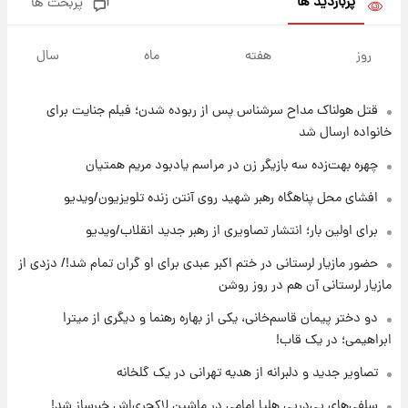
پربازدید ها
پربحث ها
۱۲ ساعت پیش
هشدار درباره کمبود یک ماده معدنی؛ خطر
روز
هفته
ماه
سال
آلزایمر و زوال عقل افزایش می‌یابد؟
قتل هولناک مداح سرشناس پس از ربوده شدن؛ فیلم جنایت برای
۱۲ ساعت پیش
انتقاد تند پیمان طالبی از مسئولان استقلال در
خانواده ارسال شد
پی رفتن رامین رضاییان+ عکس
چهره بهت‌زده سه بازیگر زن در مراسم یادبود مریم همتیان
۱۳ ساعت پیش
افشای محل پناهگاه‌ رهبر شهید روی آنتن زنده تلویزیون/ویدیو
قیمت گوشت گوساله و گوسفند امروز شنبه ۱۷
برای اولین بار؛ انتشار تصاویری از رهبر جدید انقلاب/ویدیو
مرداد ۱۴۰۵ +جدول
حضور مازیار لرستانی در ختم اکبر عبدی برای او گران تمام شد!/ دزدی از
۱۳ ساعت پیش
مازیار لرستانی آن هم در روز روشن
با قدرتمندترین و بادوام ترین تانک جهان آشنا
شوید+ فیلم
دو دختر پیمان قاسم‌خانی، یکی از بهاره رهنما و دیگری از میترا
ابراهیمی؛ در یک قاب!
۱۴ ساعت پیش
تصاویر جدید و دلبرانه از هدیه تهرانی در یک گلخانه
قیمت طلا ۱۸عیار امروز شنبه ۱۷ مرداد ۱۴۰۵
+جدول
سلفی‌های پی‌درپی هلیا امامی در ماشین لاکچری‌اش خبرساز شد!