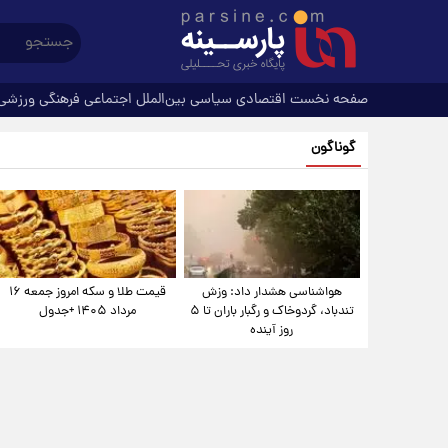
صفحه نخست
اقتصادی
سیاسی
بین‌الملل
اجتماعی
فرهنگی
ورزشی
گوناگون
هواشناسی هشدار داد: وزش
قیمت طلا و سکه امروز جمعه ۱۶
تندباد، گردوخاک و رگبار باران تا ۵
مرداد ۱۴۰۵ +جدول
روز آینده