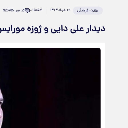
۰
>
فرهنگی
۰۶ خرداد ۱۴۰۴
۱۵:۵۷
کد خبر: 925785
خانه
دیدار علی دایی و ژوزه مورای