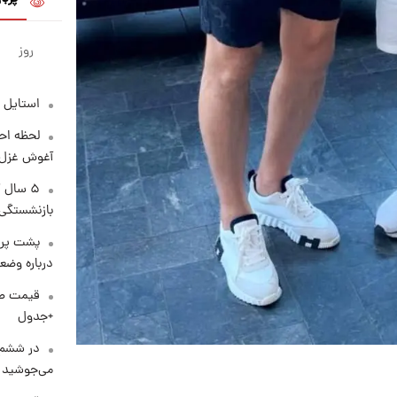
روز
استایل 
لحظه احس
آغوش غزل 
۵ سال 
بازنشستگی
پشت پرد
درباره وض
+جدول
در ششم 
می‌جوشید