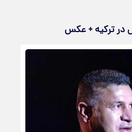
س در ترکیه + عکس