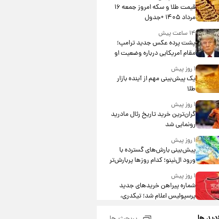
قیمت طلا و سکه امروز جمعه ۱۶
مرداد ۱۴۰۵ +جدول
۱۴ ساعت پیش
پشت پرده عکس جدید ترامپ؛
مقام آمریکایی درباره وضعیت او
چه گفت؟
۱ روز پیش
یک پیش‌بینی مهم از آینده بازار
طلا
۱ روز پیش
گران‌ترین خرید تاریخ رئال مادرید
رونمایی شد
۱ روز پیش
پیش‌بینی بارش‌های گسترده با
ورود ال‌نینو؛ کدام روزها پربارش‌تر
خواهند بود؟
۱ روز پیش
شماره پیراهن خریدهای جدید
پرسپولیس اعلام شد؛ تیکدری،
محبی و سرگیف با اعداد ویژه
۱ روز پیش
زدید ها