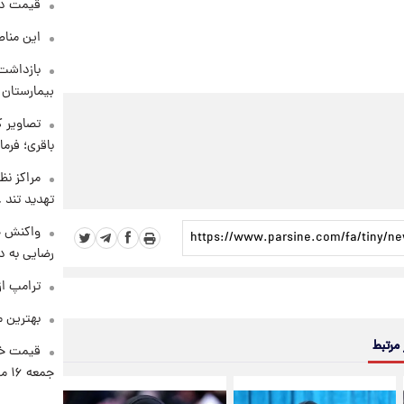
قیمت دلار د
این مناط
بازداشت 
بیمارستان 
تصاویر ک
باقری؛ فرم
مراکز نظ
تهدید تند
واکنش خ
رضایی به د
ترامپ از
بهترین م
 مرتبط
قیمت خو
جمعه ۱۶ مرداد منتشر شد