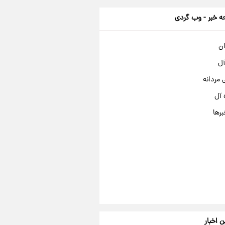
 خبر - وب گردی
ان
آل
مردانه
 آل
برها
ن اخبار