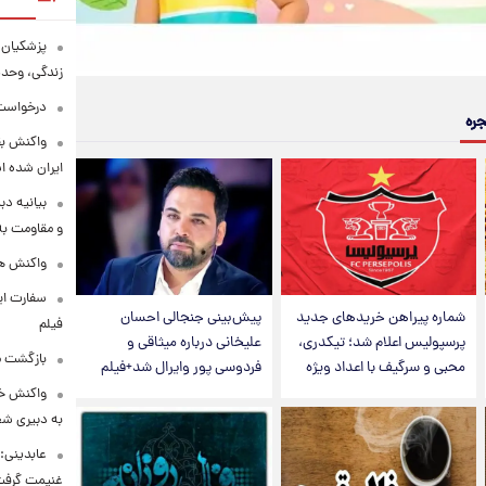
پزشکیان:
زندگی، وحد
درخواست 
جره
واکنش بق
ایران شده 
بیانیه د
و مقاومت به 
واکنش همت
سفارت ایر
شماره پیراهن خریدهای جدید
پیش‌بینی جنجالی احسان
فیلم
پرسپولیس اعلام شد؛ تیکدری،
علیخانی درباره میثاقی و
بازگشت ما
محبی و سرگیف با اعداد ویژه
فردوسی پور وایرال شد+فیلم
واکنش خب
به دبیری شع
عابدینی: 
غنیمت گرف