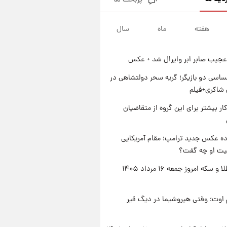
پربحث ها
جزئیات فعال‌سازی «کیف پول
ایران» اعلام شد+فیلم
هفته
ماه
سال
۱ روز پیش
تغییر تند قیمت محصولات
ایران‌خودرو و سایپا امروز پنجشنبه
عجیب صابر ابر وایرال شد + عکس
۱۵ مرداد ۱۴۰۵ +جدول
۱ روز پیش
قیمت طلا و سکه امروز پنجشنبه
اسی دو بازیگر؛ گریه سحر دولتشاهی در
۱۵ مرداد ۱۴۰۵
شاکری+فیلم
۱ روز پیش
کار بیشتر برای این گروه از متقاضیان
شارژ جدید کالابرگ برای سه
دهک؛ جزئیات اعلام شد
ه عکس جدید ترامپ؛ مقام آمریکایی
عیت او چه گفت؟
قیمت طلا و سکه امروز جمعه ۱۶ مرداد ۱۴۰۵
اوت؛ وقتی هیروشیما در دیگ قیر