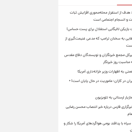
 هدف از استقرار محله‌محوری افزایش ثبات
ت و انسجام اجتماعی است
بازیکن لالیگایی استقلال برای پست حساس!
ایی به سخنان ترامپ که مدعی غنیمت‌گیری از
است
بیرکل مجمع خبرنگاران و نویسندگان دفاع مقدس
مناسبت روز خبرنگار
ی به اظهارات وزیر خزانه‌داری آمریکا
ان در کازان: ماموریت در حال پایان است! +
زیار لرستانی به تلویزیون
رگزاری فارس درباره خبر انتصاب محسن رضایی
ام
سپاه با پدافند بومی هواگردهای آمریکا را شکار و
ت