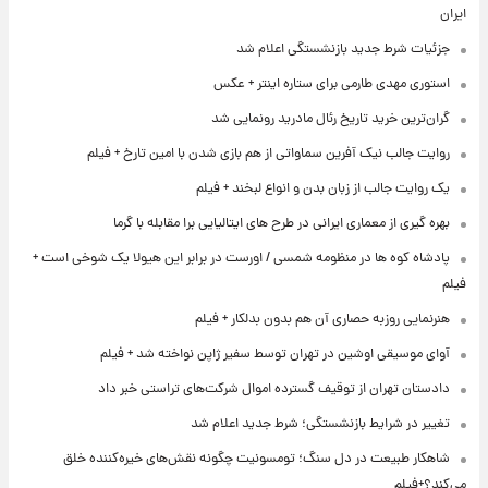
ایران
جزئیات شرط جدید بازنشستگی اعلام شد
استوری مهدی طارمی برای ستاره اینتر + عکس
گران‌ترین خرید تاریخ رئال مادرید رونمایی شد
روایت جالب نیک آفرین سماواتی از هم بازی شدن با امین تارخ + فیلم
یک روایت جالب از زبان بدن و انواع لبخند + فیلم
بهره گیری از معماری ایرانی در طرح های ایتالیایی برا مقابله با گرما
پادشاه کوه ها در منظومه شمسی / اورست در برابر این هیولا یک شوخی است +
فیلم
هنرنمایی روزبه حصاری آن هم بدون بدلکار + فیلم
آوای موسیقی اوشین در تهران توسط سفیر ژاپن نواخته شد + فیلم
دادستان تهران از توقیف گسترده اموال شرکت‌های تراستی خبر داد
تغییر در شرایط بازنشستگی؛ شرط جدید اعلام شد
شاهکار طبیعت در دل سنگ؛ تومسونیت چگونه نقش‌های خیره‌کننده خلق
می‌کند؟+فیلم