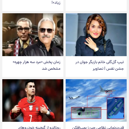
زیاد»!
تیپ گل‌گلی خانم بازیگر جوان در
زمان پخش «مرد سه هزار چهره»
جشن نفس | تصاویر
مشخص شد
قدرت‌نمایی نظامی چین؛ بمب‌افکن
رونالدو از گنجینه خودروهای