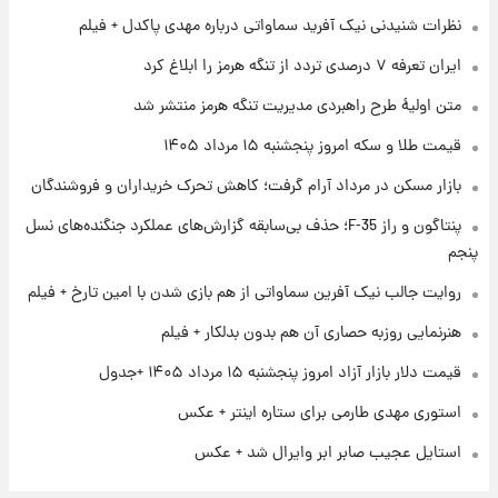
۱ روز پیش
نظرات شنیدنی نیک آفرید سماواتی درباره مهدی پاکدل + فیلم
فال قهوه روزانه پنجشنبه ۱۵ مرداد ماه ۱۴۰۵
ایران تعرفه ۷ درصدی تردد از تنگه هرمز را ابلاغ کرد
متن اولیۀ طرح راهبردی مدیریت تنگه هرمز منتشر شد
۱ روز پیش
قیمت طلا و سکه امروز پنجشنبه ۱۵ مرداد ۱۴۰۵
فال روزانه واقعی پنجشنبه ۱۵ مرداد ۱۴۰۵
بازار مسکن در مرداد آرام گرفت؛ کاهش تحرک خریداران و فروشندگان
پنتاگون و راز F-35؛ حذف بی‌سابقه گزارش‌های عملکرد جنگنده‌های نسل
۱ روز پیش
ارزش سهام عدالت برای امروز چهارشنبه ۱۴ مرداد
پنجم
+ جدول
روایت جالب نیک آفرین سماواتی از هم بازی شدن با امین تارخ + فیلم
هنرنمایی روزبه حصاری آن هم بدون بدلکار + فیلم
قیمت دلار بازار آزاد امروز پنجشنبه ۱۵ مرداد ۱۴۰۵ +جدول
استوری مهدی طارمی برای ستاره اینتر + عکس
استایل عجیب صابر ابر وایرال شد + عکس