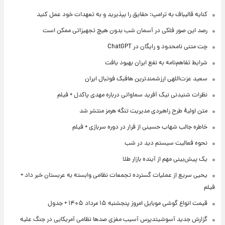
کنایه قالیباف به ترامپ: حقایق را بپذیرید و به تعهدات خود عمل کنید
رصد این صور فلکی در آسمان شب بدون هیچ تجهیزاتی ممکن است
چت متنی نامحدود و رایگان در ChatGPT
شرایط تفاهم‌نامه به نفع ایران بهبود یافت
سعید عزت‌اللهی ارزشمندترین هافبک فوتبال ایران
نظرات شنیدنی نیک آفرید سماواتی درباره مهدی پاکدل + فیلم
متن اولیۀ طرح راهبردی مدیریت تنگه هرمز منتشر شد
خاطره جالب شهاب حسینی از فرار در دوره سربازی + فیلم
نحوه فعالیت سیستم دید در شب
یک پیش‌بینی مهم از آینده بازار طلا
یحیی سریع از عملیات گسترده تجمعات نظامی وابسته به عربستان خبر داد +
فیلم
قیمت انواع گوشی موبایل امروز پنجشنبه ۱۵ مرداد ۱۴۰۵ + جدول
گزارش جدید آسوشیتدپرس آسیب مغزی صدها نظامی آمریکایی در جنگ علیه