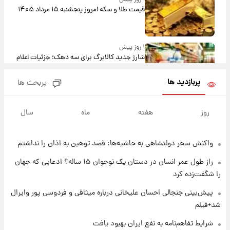
قیمت طلا و سکه امروز پنجشنبه ۱۵ مرداد ۱۴۰۵
۱ روز پیش
شارژ جدید کالابرگ برای سه دهک؛ جزئیات اعلام
شد
پربازدید ها
پربحث ها
۱ روز پیش
شرایط تازه فروش اقساطی سایپا اعلام شد؛
روز
هفته
ماه
سال
شاهین، کوییک، اطلس، سهند و ساینا با اقساط
بلندمدت + جدول
واکنش سحر دولتشاهی به حاشیه‌ها: قصد توهین به اذان را نداشتم
۱ روز پیش
سیگنال‌های جدید برای بازار طلا؛ پیش‌بینی
راز طول عمر انسان در دستان یک نوجوان ۱۵ ساله؟ ادعایی که جهان
قیمت سکه و طلا فردا
را شگفت‌زده کرد
۱ روز پیش
پیش‌بینی جنجالی احسان علیخانی درباره میثاقی و فردوسی پور وایرال
فال حافظ پنجشنبه ۱۵ مرداد ماه ۱۴۰۵
شد+فیلم
شرایط تفاهم‌نامه به نفع ایران بهبود یافت