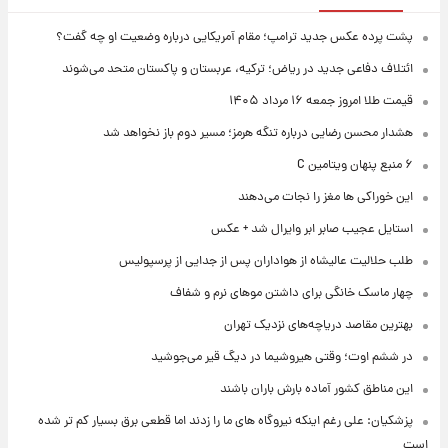
پشت پرده عکس جدید ترامپ؛ مقام آمریکایی درباره وضعیت او چه گفت؟
ائتلاف دفاعی جدید در ریاض؛ ترکیه، عربستان و پاکستان متحد می‌شوند
قیمت طلا امروز جمعه ۱۶ مرداد ۱۴۰۵
هشدار محسن رضایی درباره تنگه هرمز؛ مسیر دوم باز نخواهد شد
۶ منبع پنهان ویتامین C
این خوراکی ها مغز را نجات می‌دهند
استایل عجیب صابر ابر وایرال شد + عکس
طلب حلالیت عالیشاه از هواداران پس از جدایی از پرسپولیس
چهار ماسک خانگی برای داشتن موهای نرم و شفاف
بهترین مقاصد دریاچه‌های نزدیک تهران
در ششم اوت؛ وقتی هیروشیما در دیگ قیر می‌جوشید
این مناطق کشور آماده بارش باران باشند
پزشکیان: علی رغم اینکه نیروگاه های ما را زدند اما قطعی برق بسیار کم تر شده
است