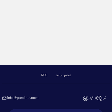
تماس با ما
RSS
info@parsine.com
گپ
تلگرام