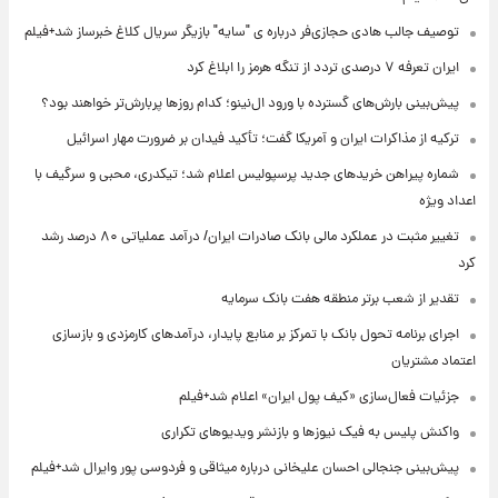
توصیف جالب هادی حجازی‌فر درباره ی "سایه" بازیگر سریال کلاغ خبرساز شد+فیلم
ایران تعرفه ۷ درصدی تردد از تنگه هرمز را ابلاغ کرد
پیش‌بینی بارش‌های گسترده با ورود ال‌نینو؛ کدام روزها پربارش‌تر خواهند بود؟
ترکیه از مذاکرات ایران و آمریکا گفت؛ تأکید فیدان بر ضرورت مهار اسرائیل
شماره پیراهن خریدهای جدید پرسپولیس اعلام شد؛ تیکدری، محبی و سرگیف با
اعداد ویژه
تغییر مثبت در عملکرد مالی بانک صادرات ایران/ درآمد عملیاتی ۸۰ درصد رشد
کرد
تقدیر از شعب برتر منطقه هفت بانک سرمایه
اجرای برنامه تحول بانک با تمرکز بر منابع پایدار، درآمدهای کارمزدی و بازسازی
اعتماد مشتریان
جزئیات فعال‌سازی «کیف پول ایران» اعلام شد+فیلم
واکنش پلیس به فیک نیوزها و بازنشر ویدیوهای تکراری
پیش‌بینی جنجالی احسان علیخانی درباره میثاقی و فردوسی پور وایرال شد+فیلم