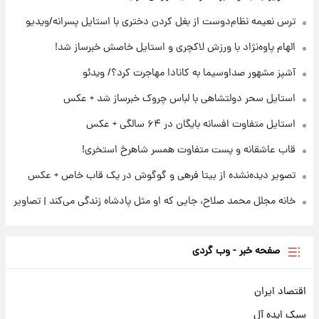
تصاویر عمامه بستن به شیوه خاتمی/ویدیو
ترس نعیمه نظام‌دوست از بغل کردن دختری با استایل پسرانه/ویدیو
الهام پاوه‌نژاد با ورزش لاکچری و استایل خاصش خبرساز شد!
۲۲ ساعت پیش
افشای محل پناهگاه‌ رهبر شهید روی آنتن زنده
آشپز مشهور صداوسیما به کانادا مهاجرت کرد؟/ ویدئو
تلویزیون/ویدیو
استایل سحر دولتشاهی با لباس چروک خبرساز شد + عکس
استایل متفاوت افسانه بایگان در ۶۴ سالگی + عکس
قاب عاشقانه و پست متفاوت همسر شاهرخ استخری!
تصویر دیده‌نشده از بیتا فرهی و گوگوش در یک قاب خاص + عکس
خانه مجلل محمد صلاح، جایی که او مثل پادشاه زندگی می‌کند | تصاویر
صفحه خبر - وب گردی
اقتصاد ایران
سبک ایده آل