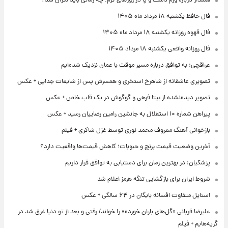
هشدار درباره ورم دست و پا در روزهای گرم؛ چه زمانی باید نگران شد؟
فال حافظ یکشنبه ۱۸ مرداد ماه ۱۴۰۵
فال قهوه روزانه یکشنبه ۱۸ مرداد ماه ۱۴۰۵
فال روزانه واقعی یکشنبه ۱۸ مرداد ۱۴۰۵
عراقچی: به توافق درباره مسیر موقت با عمان نزدیک شده‌ایم
تصویری عاشقانه از شاهرخ استخری و همسرش پس از شایعات جدایی + عکس
تصویر دیده‌نشده از بیتا فرهی و گوگوش در یک قاب خاص + عکس
پیراهن شماره ۱۰ استقلال به جانشین رامین رضاییان رسید + عکس
بازخوانی آهنگ معروف محمد نوری توسط غزل شاکری + فیلم
آخرین وضعیت قیمت برنج و حبوبات؛ کاهش قیمت‌ها واقعیت دارد؟
پزشکیان: در بهترین زمان برای دستیابی به توافق قرار داریم
شروط ایران برای بازگشایی تنگه هرمز اعلام شد
استایل متفاوت افسانه بایگان در ۶۴ سالگی + عکس
علیرضا قربانی «گل‌های باران خورده» را خواند/ رفتی و بعد از تو دنیا غرق شد در
گریه‌هایم + فیلم