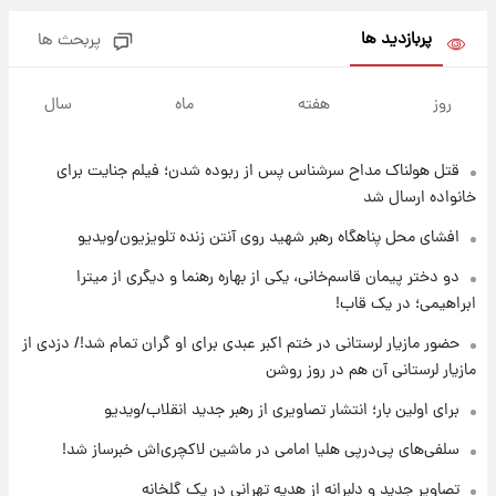
پربازدید ها
پربحث ها
۱۵ ساعت پیش
ارزش سهام عدالت برای امروز ۱۷ مرداد ۱۴۰۵ +
روز
هفته
ماه
سال
جدول
قتل هولناک مداح سرشناس پس از ربوده شدن؛ فیلم جنایت برای
۱۶ ساعت پیش
لیونل مسی عزادار شد! + جزئیات
خانواده ارسال شد
افشای محل پناهگاه‌ رهبر شهید روی آنتن زنده تلویزیون/ویدیو
۱۹ ساعت پیش
دو دختر پیمان قاسم‌خانی، یکی از بهاره رهنما و دیگری از میترا
لحظه برخورد رعد و برق به ساختمان مرکز تجارت
ابراهیمی؛ در یک قاب!
جهانی در آمریکا + فیلم
حضور مازیار لرستانی در ختم اکبر عبدی برای او گران تمام شد!/ دزدی از
مازیار لرستانی آن هم در روز روشن
۱۹ ساعت پیش
برای اولین بار؛ انتشار تصاویری از رهبر جدید
برای اولین بار؛ انتشار تصاویری از رهبر جدید انقلاب/ویدیو
انقلاب/ویدیو
سلفی‌های پی‌درپی هلیا امامی در ماشین لاکچری‌اش خبرساز شد!
۲۰ ساعت پیش
تصاویر جدید و دلبرانه از هدیه تهرانی در یک گلخانه