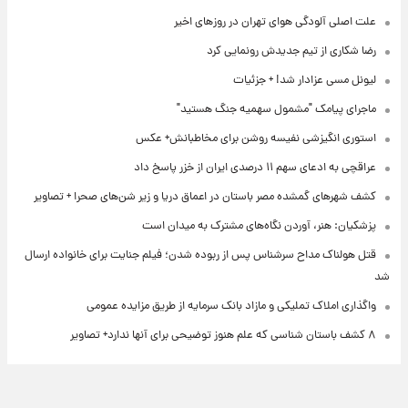
علت اصلی آلودگی هوای تهران در روزهای اخیر
رضا شکاری از تیم جدیدش رونمایی کرد
لیونل مسی عزادار شد! + جزئیات
ماجرای پیامک "مشمول سهمیه جنگ هستید"
استوری انگیزشی نفیسه روشن برای مخاطبانش+ عکس
عراقچی به ادعای سهم ۱۱ درصدی ایران از خزر پاسخ داد
کشف شهرهای گمشده مصر باستان در اعماق دریا و زیر شن‌های صحرا + تصاویر
پزشکیان: هنر، آوردن نگاه‌های مشترک به میدان است
قتل هولناک مداح سرشناس پس از ربوده شدن؛ فیلم جنایت برای خانواده ارسال
شد
واگذاری املاک تملیکی و مازاد بانک سرمایه از طریق مزایده عمومی
۸ کشف باستان شناسی که علم هنوز توضیحی برای آنها ندارد+ تصاویر