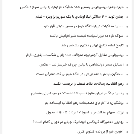
خرید جدید پرسپولیس رسمی شد؛ هافبک تازه‌وارد با لباس سرخ + عکس
جشن تولد ۴۳ سالگی لیلا اوتادی با یک سورپرایز ویژه + فیلم
عمان: مذاکرات درباره تنگه هرمز در مسیر مثبتی قرار دارد
شوک تازه به بازار لبنیات؛ قیمت شیر افزایش یافت
تاریخ اعلام نتایج نهایی دکتری مشخص شد
پرسپولیس مقابل آلومینیوم متوقف شد؛ پایان شکست‌ناپذیری تارتار
استایل سحر دولتشاهی با لباس چروک خبرساز شد + عکس
سخنگوی ارتش: نظم ایرانی در تنگه هرمز بازگشت‌ناپذیر است
رهبر انقلاب: رسانه‌ها نقاط ضعف را برجسته نکنند
ونس: جنگ با ایران هنوز تمام نشده است؛ در میانه بازی هستیم
پزشکیان: تا آخر پای تصمیمات رهبر انقلاب ایستاده‌ایم
ارزش سهام عدالت برای امروز ۱۷ مرداد ۱۴۰۵ + جدول
بهترین تعمیرگاه گیربکس اتوماتیک جیلی در تهران کدام است؟
آخرین خبر از پرونده کلثوم اکبری