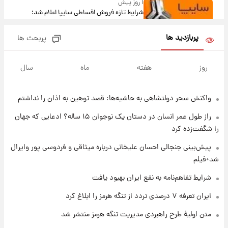
۱ روز پیش
شرایط تازه فروش اقساطی سایپا اعلام شد؛
شاهین، کوییک، اطلس، سهند و ساینا با اقساط
بلندمدت + جدول
پربازدید ها
پربحث ها
۱ روز پیش
سیگنال‌های جدید برای بازار طلا؛ پیش‌بینی
روز
هفته
ماه
سال
قیمت سکه و طلا فردا
واکنش سحر دولتشاهی به حاشیه‌ها: قصد توهین به اذان را نداشتم
۱ روز پیش
فال حافظ پنجشنبه ۱۵ مرداد ماه ۱۴۰۵
راز طول عمر انسان در دستان یک نوجوان ۱۵ ساله؟ ادعایی که جهان
را شگفت‌زده کرد
۱ روز پیش
پیش‌بینی جنجالی احسان علیخانی درباره میثاقی و فردوسی پور وایرال
فال قهوه روزانه پنجشنبه ۱۵ مرداد ماه ۱۴۰۵
شد+فیلم
شرایط تفاهم‌نامه به نفع ایران بهبود یافت
۱ روز پیش
ایران تعرفه ۷ درصدی تردد از تنگه هرمز را ابلاغ کرد
فال روزانه واقعی پنجشنبه ۱۵ مرداد ۱۴۰۵
متن اولیۀ طرح راهبردی مدیریت تنگه هرمز منتشر شد