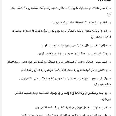
تغییر مثبت در عملکرد مالی بانک صادرات ایران/ درآمد عملیاتی ۸۰ درصد رشد
کرد
تقدیر از شعب برتر منطقه هفت بانک سرمایه
اجرای برنامه تحول بانک با تمرکز بر منابع پایدار، درآمدهای کارمزدی و بازسازی
اعتماد مشتریان
جزئیات فعال‌سازی «کیف پول ایران» اعلام شد+فیلم
واکنش پلیس به فیک نیوزها و بازنشر ویدیوهای تکراری
پیش‌بینی جنجالی احسان علیخانی درباره میثاقی و فردوسی پور وایرال شد+فیلم
واکنش سحر دولتشاهی به حاشیه‌ها: قصد توهین به اذان را نداشتم
راز طول عمر انسان در دستان یک نوجوان ۱۵ ساله؟ ادعایی که جهان را
شگفت‌زده کرد
روایت پزشکیان از برنامه‌های دولت برای بهبود معیشت مردم امشب منتشر
می‌شود
قیمت گوشت قرمز امروز پنجشنبه ۱۵ مرداد ۱۴۰۵ +جدول
بازار مسکن در مرداد آرام گرفت؛ کاهش تحرک خریداران و فروشندگان