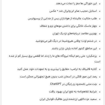
این خوراکی ها مغز را نجات می‌دهند
استایل عجیب صابر ابر وایرال شد + عکس
طلب حلالیت عالیشاه از هواداران پس از جدایی از پرسپولیس
چهار ماسک خانگی برای داشتن موهای نرم و شفاف
بهترین مقاصد دریاچه‌های نزدیک تهران
در ششم اوت؛ وقتی هیروشیما در دیگ قیر می‌جوشید
این مناطق کشور آماده بارش باران باشند
پزشکیان: علی رغم اینکه نیروگاه های ما را زدند اما قطعی برق بسیار کم تر شده
است
کنایه قالیباف به ترامپ: حقایق را بپذیرید و به تعهدات خود عمل کنید
رصد این صور فلکی در آسمان شب بدون هیچ تجهیزاتی ممکن است
چت متنی نامحدود و رایگان در ChatGPT
شرایط تفاهم‌نامه به نفع ایران بهبود یافت
سعید عزت‌اللهی ارزشمندترین هافبک فوتبال ایران