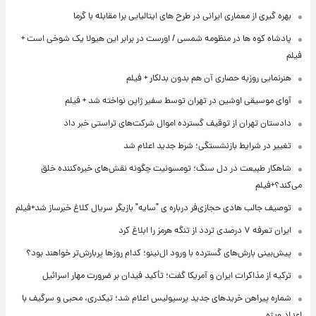
بهره گیری از معماری ایرانی در طرح های ایتالیایی برا مقابله با گرما
پادشاه کوه ها در منظومه شمسی / اورست در برابر این هیولا یک شوخی است +
فیلم
هنرنمایی روزبه حصاری آن هم بدون بدلکار + فیلم
آوای موسیقی اوشین در تهران توسط سفیر ژاپن نواخته شد + فیلم
دادستان تهران از توقیف گسترده اموال شرکت‌های تراستی خبر داد
تغییر در شرایط بازنشستگی؛ شرط جدید اعلام شد
شاهکار طبیعت در دل سنگ؛ تومسونیت چگونه نقش‌های خیره‌کننده خلق
می‌کند؟+فیلم
توصیف جالب هادی حجازی‌فر درباره ی "سایه" بازیگر سریال کلاغ خبرساز شد+فیلم
ایران تعرفه ۷ درصدی تردد از تنگه هرمز را ابلاغ کرد
پیش‌بینی بارش‌های گسترده با ورود ال‌نینو؛ کدام روزها پربارش‌تر خواهند بود؟
ترکیه از مذاکرات ایران و آمریکا گفت؛ تأکید فیدان بر ضرورت مهار اسرائیل
شماره پیراهن خریدهای جدید پرسپولیس اعلام شد؛ تیکدری، محبی و سرگیف با
اعداد ویژه