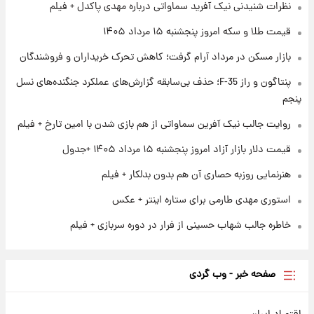
نظرات شنیدنی نیک آفرید سماواتی درباره مهدی پاکدل + فیلم
۱ روز پیش
قیمت طلا و سکه امروز پنجشنبه ۱۵ مرداد ۱۴۰۵
ارزش سهام عدالت برای امروز چهارشنبه ۱۴ مرداد
+ جدول
بازار مسکن در مرداد آرام گرفت؛ کاهش تحرک خریداران و فروشندگان
پنتاگون و راز F-35؛ حذف بی‌سابقه گزارش‌های عملکرد جنگنده‌های نسل
۱ روز پیش
آغاز طرح جدید فروش مشارکت در تولید سایپا؛
پنجم
نام خودرو، مبلغ پیش پرداخت و زمان تحویل |
روایت جالب نیک آفرین سماواتی از هم بازی شدن با امین تارخ + فیلم
سود مشارکت چند درصد است؟
قیمت دلار بازار آزاد امروز پنجشنبه ۱۵ مرداد ۱۴۰۵ +جدول
هنرنمایی روزبه حصاری آن هم بدون بدلکار + فیلم
استوری مهدی طارمی برای ستاره اینتر + عکس
خاطره جالب شهاب حسینی از فرار در دوره سربازی + فیلم
صفحه خبر - وب گردی