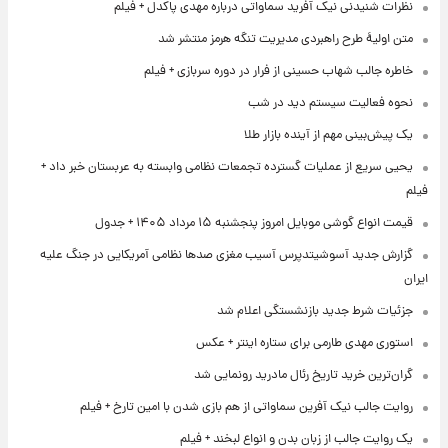
نظرات شنیدنی نیک آفرید سماواتی درباره مهدی پاکدل + فیلم
متن اولیۀ طرح راهبردی مدیریت تنگه هرمز منتشر شد
خاطره جالب شهاب حسینی از فرار در دوره سربازی + فیلم
نحوه فعالیت سیستم دید در شب
یک پیش‌بینی مهم از آینده بازار طلا
یحیی سریع از عملیات گسترده تجمعات نظامی وابسته به عربستان خبر داد +
فیلم
قیمت انواع گوشی موبایل امروز پنجشنبه ۱۵ مرداد ۱۴۰۵ + جدول
گزارش جدید آسوشیتدپرس آسیب مغزی صدها نظامی آمریکایی در جنگ علیه
ایران
جزئیات شرط جدید بازنشستگی اعلام شد
استوری مهدی طارمی برای ستاره اینتر + عکس
گران‌ترین خرید تاریخ رئال مادرید رونمایی شد
روایت جالب نیک آفرین سماواتی از هم بازی شدن با امین تارخ + فیلم
یک روایت جالب از زبان بدن و انواع لبخند + فیلم