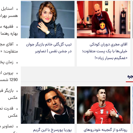
استایل ت
همسر بهرام
فقیهه سل
بهاره رهنما
آقای مجر
آقای مجریِ دوران کودکی
تیپ گل‌گلی خانم بازیگر جوان
متفاوت؛ «غ
خیلی‌ها با یک پست متفاوت؛
در جشن نفس | تصاویر
«غمگینم بسیار زیاد»!
زمان پخ
پروین اع
جره
1290 شمسی
بازیگر ف
عکس
قدرت نم
عکس
تصاویر 
رونالدو از گنجینه خودروهای
پوریا پورسرخ با این گریم