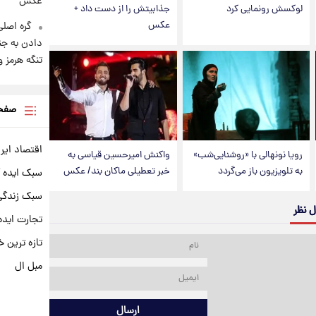
عکس
لوکسش رونمایی کرد
جذابیتش را از دست داد +
عکس
گره اصلی
دادن به جن
تنگه هرمز 
صفحه
اقتصاد ایر
رویا نونهالی با «روشنایی‌شب»
واکنش امیرحسین قیاسی به
به تلویزیون باز می‌گردد
خبر تعطیلی ماکان بند/ عکس
سبک ایده 
سبک زندگی 
ل نظر
تجارت ایده
تازه ترین خ
مبل ال
ارسال