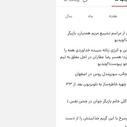
پربحث ها
قدرت‌نمایی نظامی چین؛ بمب‌افکن
حامل موشک هسته‌ای در آسمان
ظاهر شد
هفته
ماه
سال
۲۲ ساعت پیش
رونالدو از گنجینه خودروهای
لوکسش رونمایی کرد
از مراسم تشییع مریم همتیان، بازیگر
۱ روز پیش
/ویدیو
قیمت دلار در بازار آزاد امروز
چهارشنبه ۱۴ مرداد ۱۴۰۵/ نرخ‌ها
 و انرژی زنانه سپیده خداوردی همه را
ثابت ماند؟ +جدول
؛ همسر رضا عطاران در اجل معلق به تیم
۱ روز پیش
علی مطهری: اجرای کامل
جو پیوست!/ویدیو
تفاهم‌نامه اسلام‌آباد، پیروزی
جالب سوپرمدل روس در اصفهان
بزرگ‌تری برای ایران است
بازگشت چهره خاطره‌ساز به تلویزیون بعد از ۳۳
لی خانم بازیگر جوان در جشن نفس |
رسرخ با این گریم جذابیتش را از دست