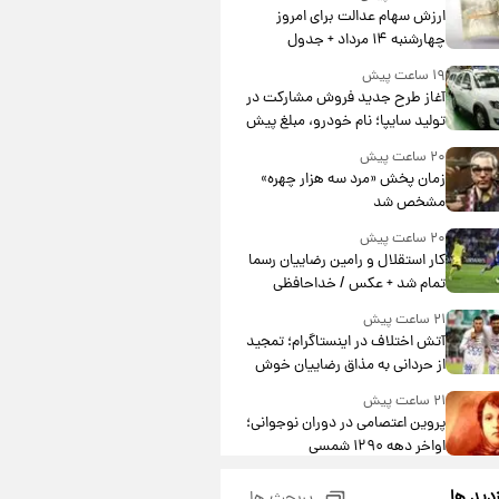
ارزش سهام عدالت برای امروز
چهارشنبه ۱۴ مرداد + جدول
۱۹ ساعت پیش
آغاز طرح جدید فروش مشارکت در
تولید سایپا؛ نام خودرو، مبلغ پیش
پرداخت و زمان تحویل | سود
۲۰ ساعت پیش
مشارکت چند درصد است؟
زمان پخش «مرد سه هزار چهره»
مشخص شد
۲۰ ساعت پیش
کار استقلال و رامین رضاییان رسما
تمام شد + عکس / خداحافظی
صمیمانه آبی ها با رامین!
۲۱ ساعت پیش
آتش اختلاف در اینستاگرام؛ تمجید
از حردانی به مذاق رضاییان خوش
نیامد+عکس
۲۱ ساعت پیش
پروین اعتصامی در دوران نوجوانی؛
اواخر دهه ۱۲۹۰ شمسی
۲۱ ساعت پیش
زدید ها