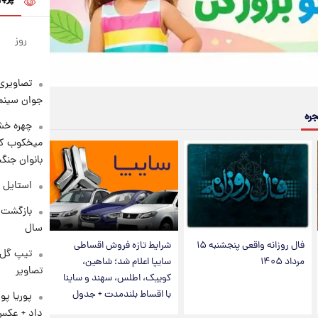
روز
تصاویری 
جوان سینما
جره
چهره خشن
میخکوب کرد
بانوان جنگ
استایل 
سال
فال روزانه واقعی پنجشنبه ۱۵
شرایط تازه فروش اقساطی
تیپ گل‌گ
مرداد ۱۴۰۵
سایپا اعلام شد؛ شاهین،
تصاویر
کوییک، اطلس، سهند و ساینا
با اقساط بلندمدت + جدول
پوریا پو
داد + عکس