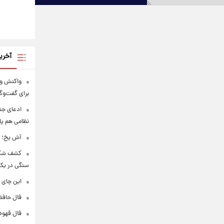
آخری
واکنش ون
برای گفت‌و
ادعای جنج
نظامی هم پ
آش یخ؛ غ
کشف شگف
سنگی در یک
این چای 
فال حافظ پنجشنبه
فال قهوه روزانه