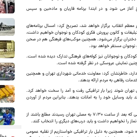
آور شد: برنامه‌های جایگاه اصلی نماز از ۶:۳۰ صبح آغاز می شود و در ابتدا برنامه قاریان و مادحین و سپس
فطر از ساعت ۸صبح به امامت رهبر معظم انقلاب برگزار خواهد شد، تصریح کرد: امسال برنامه‌های
تبلیغات و کانون پرورش فکری کودکان و نوجوان خواهیم داشت،
و دختران برگزار می‌شود. همچنین موکب‌های فرهنگی هم در صحن
 نوجوان مستقر خواهد بود.
 کودکان و نوجوانان نیز کوله‌های فرهنگی تدارک دیده شده است.
نین نمایش عروسکی در نظر گرفته شده است.
رار دارد، خاطرنشان کرد: معاونت خدماتی شهرداری تهران و همچنین
مات رفاهی به مردم ارائه بدهند.
درخواست کرد تا قبل از ساعت ۷ وارد مصلی تهران شوند زیرا بار ترافیکی رفت و آمد را سخت خواهد کرد.
ید وسایل خود را به امانات بدهند. بنابراین مردم از آوردن
رییس ستاد برگزاری نماز عید سعید فطر تهران بیان کرد: کسانی که بعد از ساعت ۷:۳۰ به مصلی تهران رسیدند مطلع باشند از
ز را نخواهیم داشت و باید درب‌های دیگری را انتخاب کنند.
رده شود، همچنین به دلیل بار ترافیکی خواستاریم از نقلیه عمومی
پربا