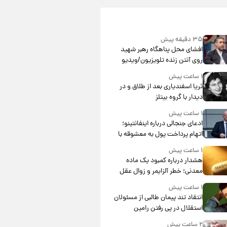
۳۵ دقیقه پیش
افشای محل پناهگاه‌ رهبر شهید
روی آنتن زنده تلویزیون/ویدیو
۱ ساعت پیش
ثریا اسفندیاری بعد از طلاق و در
دیدار با گروه بیتلز
۱ ساعت پیش
ادعای جنجالی درباره اینفانتینو؛
اتهام پرداخت پول به معشوقه با
درآمد یوفا
۱ ساعت پیش
هشدار درباره کمبود یک ماده
معدنی؛ خطر آلزایمر و زوال عقل
افزایش می‌یابد؟
۱ ساعت پیش
انتقاد تند پیمان طالبی از مسئولان
استقلال در پی رفتن رامین
رضاییان+ عکس
۲ ساعت پیش