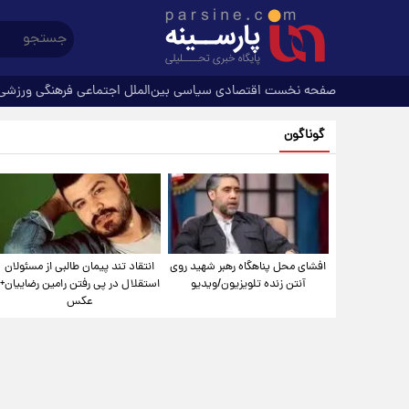
صفحه نخست
اقتصادی
سیاسی
بین‌الملل
اجتماعی
فرهنگی
ورزشی
گوناگون
افشای محل پناهگاه‌ رهبر شهید روی
انتقاد تند پیمان طالبی از مسئولان
آنتن زنده تلویزیون/ویدیو
استقلال در پی رفتن رامین رضاییان+
عکس