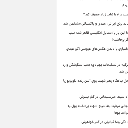
دار
ت مرغ را نباید زیاد مصرف کرد؟
د برنج ایرانی، هندی و پاکستانی مشخص شد
ما این بار با استایل انگلیسی ظاهر شد؛ تیپ
ر پرحاشیه!
تیاری با دیدن عکس‌های عروسی اکبر عبدی
 ترکیه در تسلیحات پهپادی؛ بمب سنگرشکن وارد
یش شد
 پناهگاه‌ رهبر شهید روی آنتن زنده تلویزیون/
سپند امیرسلیمانی در کنار پسرش
الی درباره اینفانتینو؛ اتهام پرداخت پول به
رآمد یوفا
دگی رضا کیانیان در کنار خواهرش