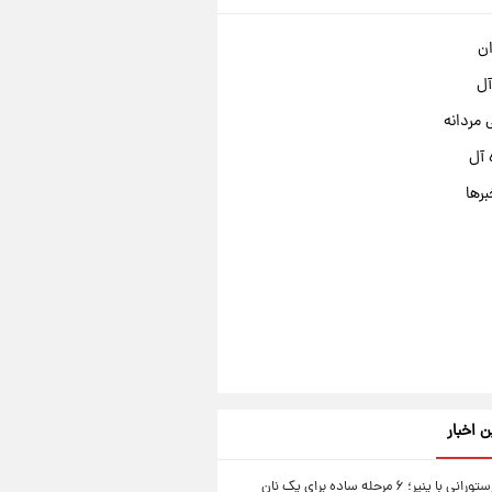
ان
آل
مردانه
 آل
برها
ن اخبار
نان سیر رستورانی با پنیر؛ ۶ مرحله ساده برای یک نان