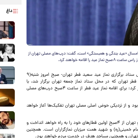
داغ
ار امسال «عید بندگی و همبستگی» است، گفت: درب‌های مصلی تهران از
به گزارش پارسینه؛ حجت‌الاسلام والمسلمین علی نوری -رییس ستاد برگزاری نماز عید سعید فطر تهران- صبح امروز شنبه(۹
فطر تهران که در محل ستاد نماز جمعه تهران برگزار شد، با
توضیحاتی در مورد چگونگی برگزاری نماز عید سعید فطر اظهار کرد: برای اقامه نماز عید فطر از ساعت ۴صبح درب‌های مصلی
د بود و از نزدیکی حوض اصلی مصلی تهران تفکیک‌ها آغاز خواهد
رییس ستاد برگزاری نماز عید سعید فطر تهران بیان کرد: مترو تهران از ۴صبح اولین قطارهای خود را به راه خواهد انداخت و
م خمینی(ره) و شهید همت میزبان نمازگزاران است. همچنین