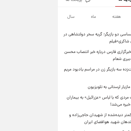
پربحث ها
تصاویر کمتر دیده‌شده از شهیدان
حاجی‌زاده و باقری؛ فرماندهان
شهید هوافضای ایران
هفته
ماه
سال
۱ روز پیش
قیمت خودروهای سایپا تغییر کرد؛
لیست قیمت جمعه ۱۶ مرداد
اسی دو بازیگر؛ گریه سحر دولتشاهی در
منتشر شد
۱ روز پیش
شاکری+فیلم
جدول قیمت ایران‌خودرو امروز
جمعه ۱۶ مرداد؛ قیمت‌ها تغییر کرد
برگزاری فارس درباره خبر انتصاب محسن
بیری شعام
۱ روز پیش
قیمت طلا و سکه امروز جمعه ۱۶
‌زده سه بازیگر زن در مراسم یادبود مریم
مرداد ۱۴۰۵ +جدول
ازیار لرستانی به تلویزیون
مردی که با لباس «عزرائیل» به بیماران
خیره می‌شد!
متر دیده‌شده از شهیدان حاجی‌زاده و
اندهان شهید هوافضای ایران