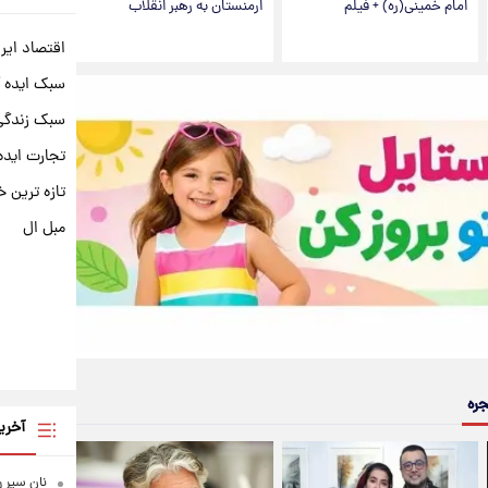
امام خمینی(ره) + فیلم
ارمنستان به رهبر انقلاب
اقتصاد ایر
سبک ایده 
سبک زندگی 
تجارت ایده
تازه ترین خ
مبل ال
جره
آخری