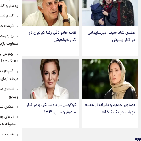
پف‌دار و کش‌
کدام قسم
قیمت جدی
عکس شاد سپند امیرسلیمانی
قاب خانوادگی رضا کیانیان در
بهاره رهن
در کنار پسرش
کنار خواهرش
متفاوت بازیگ
بهنوش بخ
دلتنگ شد!
گام تازه
مرحله آزما
افشای محل
ویدیو
تصاویر جدید و دلبرانه از هدیه
گوگوش در دو سالگی و در کنار
عکس شاد 
تهرانی در یک گلخانه
مادرش؛ سال ۱۳۳۱
ادعای جنج
معشوقه با د
قاب خانوا
جره