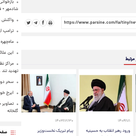
بازخوان
شادمهر + ف
واکنش هم
ترامپ از
ماه‌چهره
این علائ
 مرتبط
مراکز نظ
تهدید تند
سحر دول
ایرج خو
تصاویر ج
گلخانه
۱۴۰۳/۱۲/۳۰
۱۴۰۴/۱/۱
ورود رهبر انقلاب به حسینیه
پیام تبریک نخست‌وزیر
صفحه