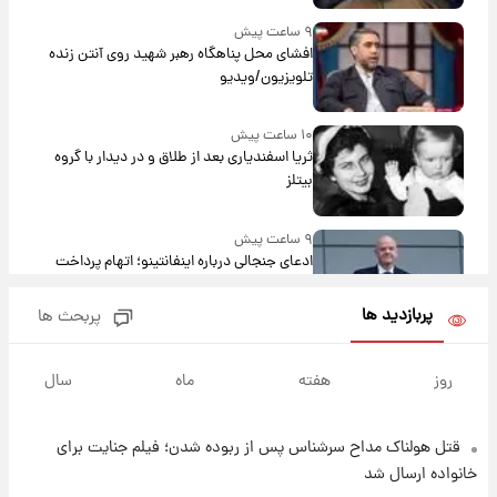
۹ ساعت پیش
افشای محل پناهگاه‌ رهبر شهید روی آنتن زنده
تلویزیون/ویدیو
۱۰ ساعت پیش
ثریا اسفندیاری بعد از طلاق و در دیدار با گروه
بیتلز
۹ ساعت پیش
ادعای جنجالی درباره اینفانتینو؛ اتهام پرداخت
پول به معشوقه با درآمد یوفا
پربازدید ها
پربحث ها
۱۰ ساعت پیش
هشدار درباره کمبود یک ماده معدنی؛ خطر
روز
هفته
ماه
سال
آلزایمر و زوال عقل افزایش می‌یابد؟
قتل هولناک مداح سرشناس پس از ربوده شدن؛ فیلم جنایت برای
۱۰ ساعت پیش
انتقاد تند پیمان طالبی از مسئولان استقلال در
خانواده ارسال شد
پی رفتن رامین رضاییان+ عکس