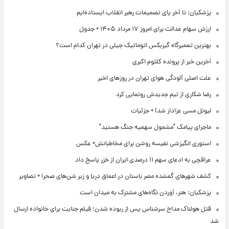
پزشکیان: تا آخر پای تصمیمات رهبر انقلاب ایستاده‌ایم
ارزش سهام عدالت برای امروز ۱۷ مرداد ۱۴۰۵ + جدول
بهترین تعمیرگاه گیربکس اتوماتیک جیلی در تهران کدام است؟
آخرین خبر از پرونده کلثوم اکبری
علت اصلی آلودگی هوای تهران در روزهای اخیر
رضا شکاری از تیم جدیدش رونمایی کرد
لیونل مسی عزادار شد! + جزئیات
ماجرای پیامک "مشمول سهمیه جنگ هستید"
استوری انگیزشی نفیسه روشن برای مخاطبانش+ عکس
عراقچی به ادعای سهم ۱۱ درصدی ایران از خزر پاسخ داد
کشف شهرهای گمشده مصر باستان در اعماق دریا و زیر شن‌های صحرا + تصاویر
پزشکیان: هنر، آوردن نگاه‌های مشترک به میدان است
قتل هولناک مداح سرشناس پس از ربوده شدن؛ فیلم جنایت برای خانواده ارسال
شد