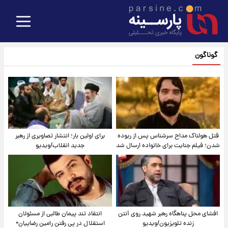
گوناگون
قتل هولناک مداح سرشناس پس از ربوده
برای اولین بار؛ انتشار تصاویری از رهبر
شدن؛ فیلم جنایت برای خانواده ارسال شد
جدید انقلاب/ویدیو
افشای محل پناهگاه‌ رهبر شهید روی آنتن
انتقاد تند پیمان طالبی از مسئولان
زنده تلویزیون/ویدیو
استقلال در پی رفتن رامین رضاییان+