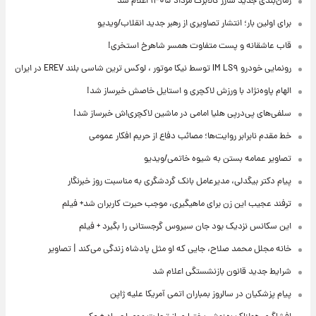
زمان‌بندی جدید شارژ کالابرگ مرداد ۱۴۰۵ اعلام شد
برای اولین بار؛ انتشار تصاویری از رهبر جدید انقلاب/ویدیو
قاب عاشقانه و پست متفاوت همسر شاهرخ استخری!
رونمایی خودرو IM LS۹ توسط نیکا موتور ، لوکس ترین شاسی بلند EREV در ایران
الهام پاوه‌نژاد با ورزش لاکچری و استایل خاصش خبرساز شد!
سلفی‌های پی‌درپی هلیا امامی در ماشین لاکچری‌اش خبرساز شد!
خط مقدم نابرابر روایت‌ها؛ مصائب دفاع از حریم افکار عمومی
تصاویر عمامه بستن به شیوه خاتمی/ویدیو
پیام دکتر بیگدلی، مدیرعامل بانک گردشگری به مناسبت روز خبرنگار
ترفند عجیب این زن برای ماهیگیری، موجب حیرت کاربران شد+ فیلم
این سکانس نزدیک بود جان سیروس گرجستانی را بگیرد + فیلم
خانه مجلل محمد صلاح، جایی که او مثل پادشاه زندگی می‌کند | تصاویر
شرایط جدید قانون بازنشستگی اعلام شد
پیام پزشکیان در سالروز بمباران اتمی آمریکا علیه ژاپن