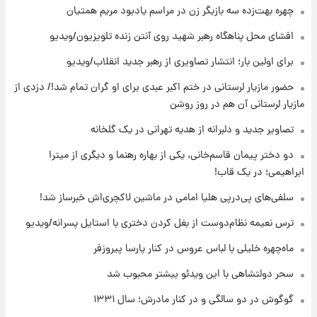
چهره بهت‌زده سه بازیگر زن در مراسم یادبود مریم همتیان
۱۰ ساعت پیش
افشای محل پناهگاه‌ رهبر شهید روی آنتن زنده تلویزیون/ویدیو
قیمت گوشت گوساله و گوسفند امروز شنبه ۱۷
برای اولین بار؛ انتشار تصاویری از رهبر جدید انقلاب/ویدیو
مرداد ۱۴۰۵ +جدول
حضور مازیار لرستانی در ختم اکبر عبدی برای او گران تمام شد!/ دزدی از
۱۱ ساعت پیش
مازیار لرستانی آن هم در روز روشن
با قدرتمندترین و بادوام ترین تانک جهان آشنا
شوید+ فیلم
تصاویر جدید و دلبرانه از هدیه تهرانی در یک گلخانه
دو دختر پیمان قاسم‌خانی، یکی از بهاره رهنما و دیگری از میترا
۱۲ ساعت پیش
ابراهیمی؛ در یک قاب!
قیمت طلا ۱۸عیار امروز شنبه ۱۷ مرداد ۱۴۰۵
+جدول
سلفی‌های پی‌درپی هلیا امامی در ماشین لاکچری‌اش خبرساز شد!
ترس نعیمه نظام‌دوست از بغل کردن دختری با استایل پسرانه/ویدیو
۱۲ ساعت پیش
قیمت محصولات ایران‌خودرو و سایپا امروز شنبه
ماه‌چهره خلیلی با لباس عروس در کنار پارسا پیروزفر
۱۷ مرداد ۱۴۰۵
سحر دولتشاهی با این ویدئو بیشتر محبوب شد
گوگوش در دو سالگی و در کنار مادرش؛ سال ۱۳۳۱