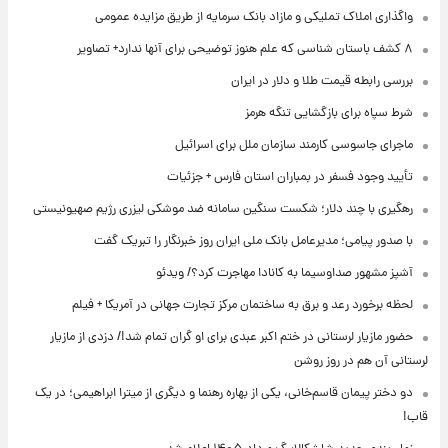
واگذاری املاک تملیکی و مازاد بانک سرمایه از طریق مزایده عمومی
۸ کشف باستان شناسی که علم هنوز توضیحی برای آنها ندارد+ تصاویر
بررسی رابطه قیمت طلا و دلار در ایران
شرط سپاه برای بازگشایی تنگه هرمز
ماجرای جاسوسی کارمند سازمان ملل برای اسرائیل
تأیید وجود فسفر در بمباران استان فارس + جزئیات
رهگیری با چند دلار؛ شکست سنگین سامانه ضد موشکی لیزری رژیم صهیونیستی
با صدور پیامی؛ مدیرعامل بانک ملی ایران روز خبرنگار را تبریک گفت
آشپز مشهور صداوسیما به کانادا مهاجرت کرد؟/ ویدئو
لحظه برخورد رعد و برق به ساختمان مرکز تجارت جهانی در آمریکا + فیلم
حضور مازیار لرستانی در ختم اکبر عبدی برای او گران تمام شد!/ دزدی از مازیار
لرستانی آن هم در روز روشن
دو دختر پیمان قاسم‌خانی، یکی از بهاره رهنما و دیگری از میترا ابراهیمی؛ در یک
قاب!