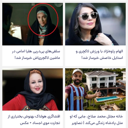
الهام پاوه‌نژاد با ورزش لاکچری و
سلفی‌های پی‌درپی هلیا امامی در
استایل خاصش خبرساز شد!
ماشین لاکچری‌اش خبرساز شد!
خانه مجلل محمد صلاح، جایی که او
افشاگری هولناک بهنوش بختیاری از
مثل پادشاه زندگی می‌کند | تصاویر
تجارت موی اجساد + عکس