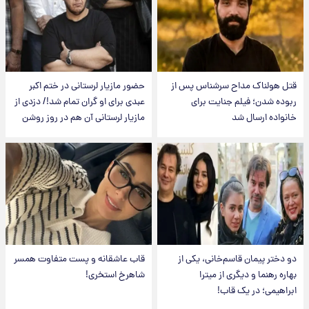
قتل هولناک مداح سرشناس پس از
حضور مازیار لرستانی در ختم اکبر
ربوده شدن؛ فیلم جنایت برای
عبدی برای او گران تمام شد!/ دزدی از
خانواده ارسال شد
مازیار لرستانی آن هم در روز روشن
دو دختر پیمان قاسم‌خانی، یکی از
قاب عاشقانه و پست متفاوت همسر
بهاره رهنما و دیگری از میترا
شاهرخ استخری!
ابراهیمی؛ در یک قاب!