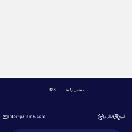
تماس با ما
RSS
info@parsine.com
گپ
تلگرام