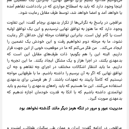
می‌توانیم مذاکره بکنیم برای توافق نهایی؟ بنابراین یک تضمینی هم
اینجا وجود دارد که باید به اصطلاح مواردی که در یادداشت تفاهم آمده
یا خواهد آمد و امضا خواهد شد، توسط طرف مقابل رعایت شود.
عراقچی در پاسخ به نگرانی‌ها از تکرار بدعهدی برجام گفت: این تفاوت
وجود دارد که ما هنوز به توافق نهایی نرسیدیم و این یک توافق اولیه
است یا گام اول است. بنابراین توافقات مرحله اول حداقل اگر رعایت
نشود، ما به مرحله دوم نخواهیم رفت و این خودش یک تضمین را
ایجاد می‌کند. من فکر می‌کنم که ما در موقعیت خوبی از این جهت قرار
داریم. البته این را هم بگویم؛ ذات طرف‌های مقابل این است که
بدعهدی بکنند، در اجرا هزار و یک مشکل ایجاد بکنند. ما این تجربه را
داریم. ما باید انتظار اشکالات مختلف در اجرای چه تفاهم و چه آن
توافق نهایی که اگر به آن برسیم را داشته باشیم. ما با طرفهایی مواجه
نیستیم که کاملاً پایبند به تعهدات باشند. از هر فرصتی برای بدعهدی
استفاده می‌کنند. این ما هستیم که باید راه‌های بدعهدی را ببندیم و باید
توانمندی داشته باشیم که با اتکا به قدرت خودمان اجازه ندهیم که
بدعهدی صورت گیرد.
مدیریت عبور و مرور در تنگه هرمز دیگر مانند گذشته نخواهد بود
عراقچی در ادامه گفت: ایران و عمان طی سالیان طولانی، امنیت و