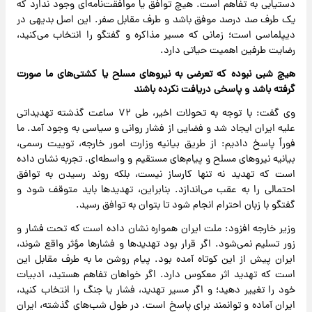
دستیابی به تفاهم است. هیچ توافق یا موافقت‌نامه‌ای وجود ندارد که
یک طرف صد درصد موفق باشد و طرف مقابل صفر. این اصل بدیهی در
دیپلماسی است؛ زمانی که مسیر مذاکره و گفتگو را انتخاب می‌کنید،
رضایت طرفین اهمیت حیاتی دارد.
هیچ شبی نبوده که تعرضی به نیروهای مسلح یا کشتی‌های ما صورت
گرفته باشد و پاسخی دریافت نکرده باشند
وی گفت: با توجه به تحولات اخیر، طی ۷۲ ساعت گذشته تهدیداتی
علیه ایران ایجاد شد و فضایی از فشار روانی و سیاسی به وجود آمد. ما
فوراً پاسخ دادیم: از طریق بیانیه وزارت امور خارجه، توییت رسمی،
بیانیه نیروهای مسلح و پیام‌های مستقیم و واسطه‌ای. تجربه نشان داده
است که تهدید نه تنها کارساز نیست، بلکه روند رسیدن به توافق
احتمالی را به عقب می‌اندازد. بنابراین، تهدیدها باید متوقف شود و
گفتگو با زبان احترام انجام شود تا بتوان به توافق رسید.
وزیر خارجه افزود: ملت ایران همواره نشان داده است که تحت فشار و
زور تسلیم نمی‌شود. اگر قرار بود تهدیدها و فشارها مؤثر واقع شوند،
ایران پیش از این کوتاه آمده بود. پیام روشن ما به طرف مقابل این
است که تهدید اثر معکوس دارد. اگر خواهان تفاهم هستید، ادبیات
خود را تغییر دهید؛ و اگر مسیر تهدید، فشار یا جنگ را انتخاب کنید،
ایران آماده و توانمند برای پاسخ است. در طول شب‌های گذشته، ایران