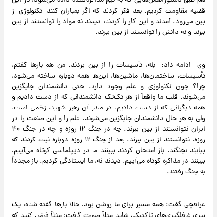
هم طبق دستورالعمل‌هایی که به تیم مذاکره‌کننده داده می‌شود، در این
قضیه مقاومت کردیم. بعد فکر کردند که اگر بمباران کنند، تکنولوژی از
بین می‌رود. آمدند و این کار را کردند، دیدند نه مواد را توانستند از بین
ببرند و نه دانش را توانستند از بین ببرند.
وی ادامه داد: بله، تأسیسات را از بین بردند. من هم بارها گفتم،
تأسیسات، ساختمان‌ها، ماشین‌ها، این‌ها همه دوباره ساخته می‌شود،
چرا؟ چون تکنولوژی و علم وجود دارد. حتی دانشمندان جایگزین
می‌شوند. قلب ما واقعاً از هر تک‌تک دانشمندانی که از دست دادیم و
همه دیگرانی که از دست دادیم، در صدر آن رهبر شهید، زخمی است،
ولی به هر حال دانشمندان جایگزین می‌شوند. علم را و این صنعت را در
ایران نتوانستند از بین ببرند. چه در جنگ ۱۲ روزه و چه در جنگ ۴۰
روزه، نتوانستند از بین ببرند. بعد از جنگ ۱۲ روزه دوباره نیت کردند که
بیایند بجنگند. باز امتحان کردند ببینند ما در دیپلماسی کوتاه می‌آییم،
ببینند در مذاکره کوتاه می‌آییم. دیدند نه، ما ایستادگی کردیم. باز مجدداً
به جنگ رفتند.
عراقچی گفت: همه مسیر برای ما روشن بود. حالا بارها گفته شده، یک
سری غافلگیری‌های تاکتیکی شاید مثلاً صورت گرفت؛ مثلاً فرض کنید که