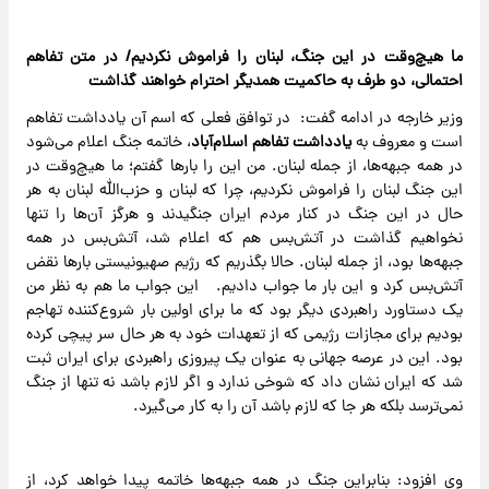
ما هیچ‌وقت در این جنگ، لبنان را فراموش نکردیم/ در متن تفاهم
احتمالی، دو طرف به حاکمیت همدیگر احترام خواهند گذاشت
وزیر خارجه در ادامه گفت: در توافق فعلی که اسم آن یادداشت تفاهم
است و معروف به
یادداشت تفاهم اسلام‌آباد
، خاتمه جنگ اعلام می‌شود
در همه جبهه‌ها، از جمله لبنان. من این را بارها گفتم؛ ما هیچ‌وقت در
این جنگ لبنان را فراموش نکردیم، چرا که لبنان و حزب‌الله لبنان به هر
حال در این جنگ در کنار مردم ایران جنگیدند و هرگز آن‌ها را تنها
نخواهیم گذاشت در آتش‌بس هم که اعلام شد، آتش‌بس در همه
جبهه‌ها بود، از جمله لبنان. حالا بگذریم که رژیم صهیونیستی بارها نقض
آتش‌بس کرد و این بار ما جواب دادیم. این جواب ما هم به نظر من
یک دستاورد راهبردی دیگر بود که ما برای اولین بار شروع‌کننده تهاجم
بودیم برای مجازات رژیمی که از تعهدات خود به هر حال سر پیچی کرده
بود. این در عرصه جهانی به عنوان یک پیروزی راهبردی برای ایران ثبت
شد که ایران نشان داد که شوخی ندارد و اگر لازم باشد نه تنها از جنگ
نمی‌ترسد بلکه هر جا که لازم باشد آن را به کار می‌گیرد.
وی افزود: بنابراین جنگ در همه جبهه‌ها خاتمه پیدا خواهد کرد، از