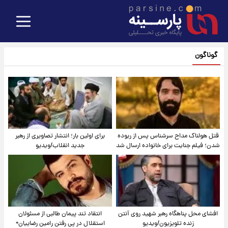
گوناگون
قتل هولناک مداح سرشناس پس از ربوده
برای اولین بار؛ انتشار تصاویری از رهبر
شدن؛ فیلم جنایت برای خانواده ارسال شد
جدید انقلاب/ویدیو
افشای محل پناهگاه‌ رهبر شهید روی آنتن
انتقاد تند پیمان طالبی از مسئولان
زنده تلویزیون/ویدیو
استقلال در پی رفتن رامین رضاییان+