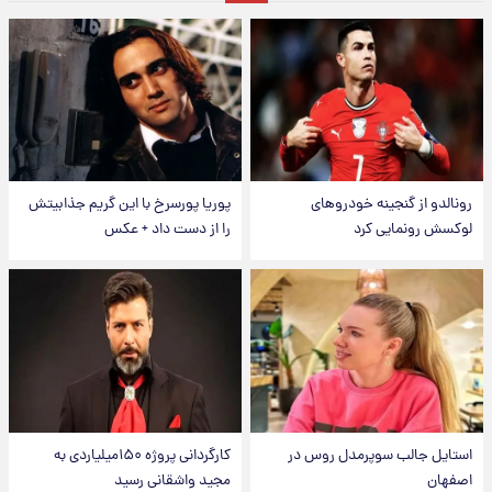
رونالدو از گنجینه خودروهای
پوریا پورسرخ با این گریم جذابیتش
لوکسش رونمایی کرد
را از دست داد + عکس
استایل جالب سوپرمدل روس در
کارگردانی پروژه ۱۵۰میلیاردی به
اصفهان
مجید واشقانی رسید