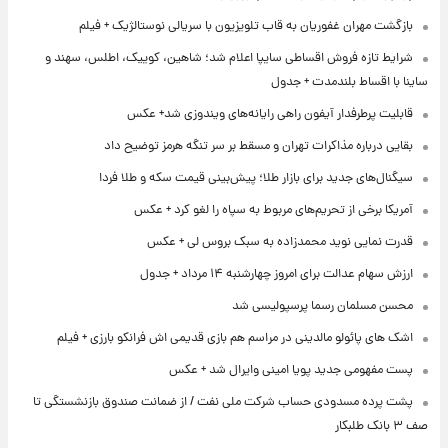
بازگشت مهران غفوریان به قاب تلویزیون با سریالی نوستالژیک + فیلم
شرایط تازه فروش اقساطی سایپا اعلام شد؛ شاهین، کوییک، اطلس، سهند و
ساینا با اقساط بلندمدت + جدول
قابلیت پرطرفدار آیفون راهی رایانه‌های ویندوزی شد+ عکس
بقایی درباره مذاکرات تهران و مسقط بر سر تنگه هرمز توضیح داد
سیگنال‌های جدید برای بازار طلا؛ پیش‌بینی قیمت سکه و طلا فردا
آمریکا برخی از تحریم‌های مربوط به سپاه را لغو کرد + عکس
قدرت نمایی نوید محمدزاده به سبک بروس لی + عکس
ارزش سهام عدالت برای امروز چهارشنبه ۱۴ مرداد + جدول
محسن مسلمان رسما پرسپولیسی شد
اشک های پائولو مالدینی در مراسم هم بازی قدیمی اش فرانکو بارزی + فیلم
پست مفهومی جدید پویا امینی وایرال شد + عکس
پشت پرده‌ مسدودی حساب شرکت ملی نفت / از ضمانت صندوق بازنشستگی تا
صف ۳ بانک طلبکار