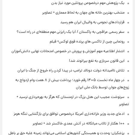
یک پژوهش مهم درخصوص پروتئین مورد نیاز بدن
منتخب بهترین خانه های جهان به لحاظ معماری + تصاویر
قراردادهای نجومی به والیبال ایران هم رسید
سفر رسمی عراقچی به پاکستان / آیا یک رایزنی مهم منطقه‌ای در راه است؟
رونمایی چین از تاکسی های پرنده فوق لوکس+ فیلم
انتشار اطلاعیه مهم آموزش و پرورش در خصوص امتحانات نهایی دانش‌آموزان
این قانون سربازی به نفع بیرانوند شد!
تلاش ناامیدانه‌ دولت دونالد ترامپ در پیدا کردن راه خروج از جنگ با ایران
در چهار ماه نخست ۱۴۰۵ رقم خورد؛ پرداخت بیش از ۸ همت وام ازدواج به
زوج‌های جوان توسط بانک ملی ایران
سرنوشت عجیب این هتل بزرگ در ارمنستان که هرگز به بهره‌برداری نرسید +
تصاویر
ادعای جدید وزیر خزانه‌داری آمریکا درخصوص توافق برای بازگشایی تنگه هرمز
۱۰۰ هکتار از تالاب میانکاله در آتش عمدی خاکستر شد + تصاویر
پزشکیان: وحدت و همبستگی کشورهای اسلامی می‌تواند زمینه غلبه حق بر باطل