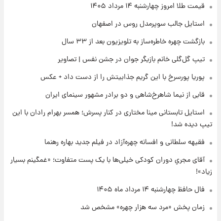
۱۶ ساعت پیش
قیمت طلا امروز چهارشنبه ۱۴ مرداد ۱۴۰۵
قیمت دلار در بازار آزاد امروز چهارشنبه ۱۴ مرداد
استایل جالب سوپرمدل روس در اصفهان
۱۴۰۵/ نرخ‌ها ثابت ماند؟ +جدول
بازگشت چهره خاطره‌ساز به تلویزیون بعد از ۳۳ سال
۱۶ ساعت پیش
تیپ گل‌گلی خانم بازیگر جوان در جشن نفس | تصاویر
علی مطهری: اجرای کامل تفاهم‌نامه اسلام‌آباد،
پیروزی بزرگ‌تری برای ایران است
پوریا پورسرخ با این گریم جذابیتش را از دست داد + عکس
قابی از نیما شاهرخ‌شاهی و دو برادر مشهور سینمای ایران
۱۷ ساعت پیش
واکنش تند تاکر کارلسون به حمله آمریکا به
استایل تابستانی مینا مختاری در کنار پسرش؛ همسر بهرام رادان با این
مدرسه میناب؛ «باید سیلی محکمی به صورت
تیپ دیده شد!
ترامپ زد»
فقیهه سلطانی و افسانه چهره‌آزاد در فیلم جدید بهاره رهنما
۱۷ ساعت پیش
قیمت طلا و سکه امروز چهارشنبه ۱۴ مرداد
آقای مجریِ دوران کودکی خیلی‌ها با یک پست متفاوت؛ «غمگینم بسیار
۱۴۰۵/کاهش قیمت طلا و سکه
زیاد»!
فال حافظ چهارشنبه ۱۴ مرداد ماه ۱۴۰۵
زمان پخش «مرد سه هزار چهره» مشخص شد