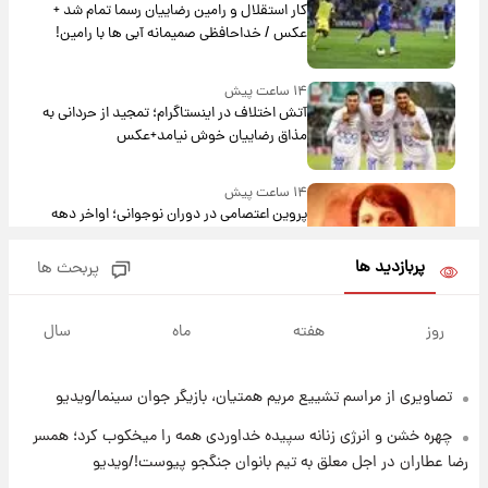
کار استقلال و رامین رضاییان رسما تمام شد +
عکس / خداحافظی صمیمانه آبی ها با رامین!
۱۴ ساعت پیش
آتش اختلاف در اینستاگرام؛ تمجید از حردانی به
مذاق رضاییان خوش نیامد+عکس
۱۴ ساعت پیش
پروین اعتصامی در دوران نوجوانی؛ اواخر دهه
۱۲۹۰ شمسی
پربازدید ها
پربحث ها
۱۴ ساعت پیش
قدرت‌نمایی نظامی چین؛ بمب‌افکن حامل موشک
روز
هفته
ماه
سال
هسته‌ای در آسمان ظاهر شد
تصاویری از مراسم تشییع مریم همتیان، بازیگر جوان سینما/ویدیو
۱۵ ساعت پیش
رونالدو از گنجینه خودروهای لوکسش رونمایی
چهره خشن و انرژی زنانه سپیده خداوردی همه را میخکوب کرد؛ همسر
کرد
رضا عطاران در اجل معلق به تیم بانوان جنگجو پیوست!/ویدیو