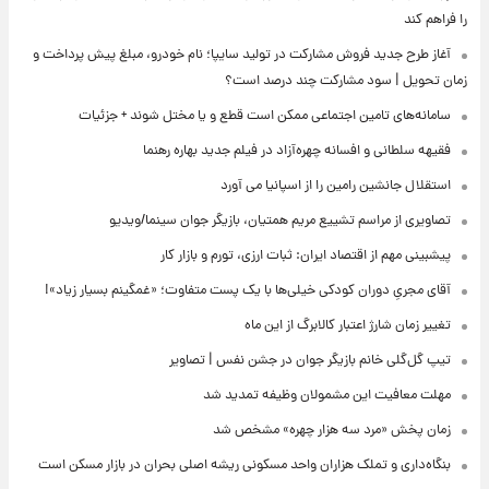
را فراهم کند
آغاز طرح جدید فروش مشارکت در تولید سایپا؛ نام خودرو، مبلغ پیش پرداخت و
زمان تحویل | سود مشارکت چند درصد است؟
سامانه‌های تامین اجتماعی ممکن است قطع و یا مختل شوند + جزئیات
فقیهه سلطانی و افسانه چهره‌آزاد در فیلم جدید بهاره رهنما
استقلال جانشین رامین را از اسپانیا می آورد
تصاویری از مراسم تشییع مریم همتیان، بازیگر جوان سینما/ویدیو
پیشبینی مهم از اقتصاد ایران: ثبات ارزی، تورم و بازار کار
آقای مجریِ دوران کودکی خیلی‌ها با یک پست متفاوت؛ «غمگینم بسیار زیاد»!
تغییر زمان شارژ اعتبار کالابرگ از این ماه
تیپ گل‌گلی خانم بازیگر جوان در جشن نفس | تصاویر
مهلت معافیت این مشمولان وظیفه تمدید شد
زمان پخش «مرد سه هزار چهره» مشخص شد
بنگاه‌داری و تملک هزاران واحد مسکونی ریشه اصلی بحران در بازار مسکن است