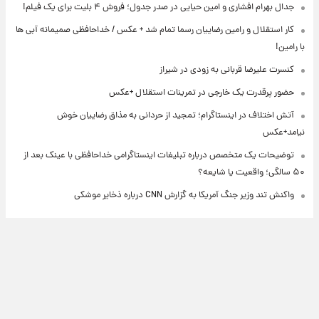
جدال بهرام افشاری و امین حیایی در صدر جدول؛ فروش ۴ بلیت برای یک فیلم!
کار استقلال و رامین رضاییان رسما تمام شد + عکس / خداحافظی صمیمانه آبی ها
با رامین!
کنسرت علیرضا قربانی به زودی در شیراز
حضور پرقدرت یک خارجی در تمرینات استقلال +عکس
آتش اختلاف در اینستاگرام؛ تمجید از حردانی به مذاق رضاییان خوش
نیامد+عکس
توضیحات یک متخصص درباره تبلیغات اینستاگرامی خداحافظی با عینک بعد از
۵۰ سالگی؛ واقعیت یا شایعه؟
واکنش تند وزیر جنگ آمریکا به گزارش CNN درباره ذخایر موشکی