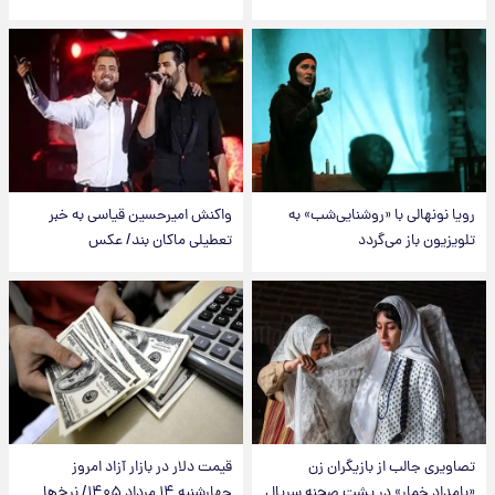
رویا نونهالی با «روشنایی‌شب» به
واکنش امیرحسین قیاسی به خبر
تلویزیون باز می‌گردد
تعطیلی ماکان بند/ عکس
تصاویری جالب از بازیگران زن
قیمت دلار در بازار آزاد امروز
«بامداد خمار» در پشت صحنه سریال
چهارشنبه ۱۴ مرداد ۱۴۰۵/ نرخ‌ها