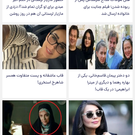
قتل هولناک مداح سرشناس پس از
حضور مازیار لرستانی در ختم اکبر
ربوده شدن؛ فیلم جنایت برای
عبدی برای او گران تمام شد!/ دزدی از
خانواده ارسال شد
مازیار لرستانی آن هم در روز روشن
دو دختر پیمان قاسم‌خانی، یکی از
قاب عاشقانه و پست متفاوت همسر
بهاره رهنما و دیگری از میترا
شاهرخ استخری!
ابراهیمی؛ در یک قاب!