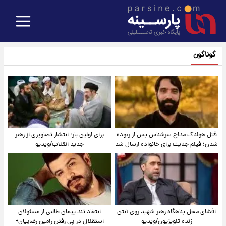
گوناگون
قتل هولناک مداح سرشناس پس از ربوده
برای اولین بار؛ انتشار تصاویری از رهبر
شدن؛ فیلم جنایت برای خانواده ارسال شد
جدید انقلاب/ویدیو
افشای محل پناهگاه‌ رهبر شهید روی آنتن
انتقاد تند پیمان طالبی از مسئولان
زنده تلویزیون/ویدیو
استقلال در پی رفتن رامین رضاییان+