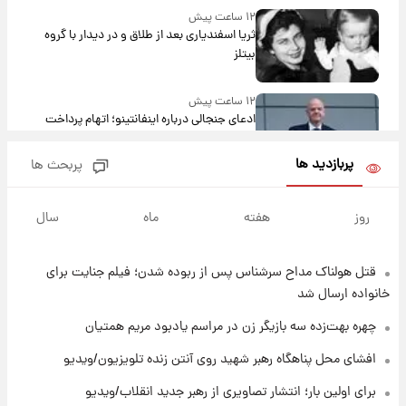
۱۲ ساعت پیش
ثریا اسفندیاری بعد از طلاق و در دیدار با گروه
بیتلز
۱۲ ساعت پیش
ادعای جنجالی درباره اینفانتینو؛ اتهام پرداخت
پول به معشوقه با درآمد یوفا
پربازدید ها
پربحث ها
۱۲ ساعت پیش
هشدار درباره کمبود یک ماده معدنی؛ خطر
روز
هفته
ماه
سال
آلزایمر و زوال عقل افزایش می‌یابد؟
قتل هولناک مداح سرشناس پس از ربوده شدن؛ فیلم جنایت برای
۱۲ ساعت پیش
انتقاد تند پیمان طالبی از مسئولان استقلال در
خانواده ارسال شد
پی رفتن رامین رضاییان+ عکس
چهره بهت‌زده سه بازیگر زن در مراسم یادبود مریم همتیان
۱۳ ساعت پیش
افشای محل پناهگاه‌ رهبر شهید روی آنتن زنده تلویزیون/ویدیو
قیمت گوشت گوساله و گوسفند امروز شنبه ۱۷
برای اولین بار؛ انتشار تصاویری از رهبر جدید انقلاب/ویدیو
مرداد ۱۴۰۵ +جدول