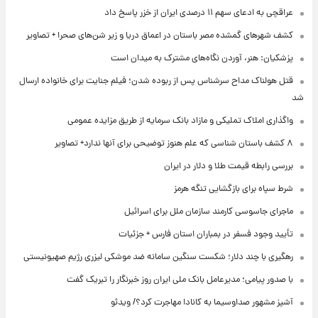
عراقچی به ادعای سهم ۱۱ درصدی ایران از خزر پاسخ داد
کشف شهرهای گمشده مصر باستان در اعماق دریا و زیر شن‌های صحرا + تصاویر
پزشکیان: هنر، آوردن نگاه‌های مشترک به میدان است
قتل هولناک مداح سرشناس پس از ربوده شدن؛ فیلم جنایت برای خانواده ارسال
شد
واگذاری املاک تملیکی و مازاد بانک سرمایه از طریق مزایده عمومی
۸ کشف باستان شناسی که علم هنوز توضیحی برای آنها ندارد+ تصاویر
بررسی رابطه قیمت طلا و دلار در ایران
شرط سپاه برای بازگشایی تنگه هرمز
ماجرای جاسوسی کارمند سازمان ملل برای اسرائیل
تأیید وجود فسفر در بمباران استان فارس + جزئیات
رهگیری با چند دلار؛ شکست سنگین سامانه ضد موشکی لیزری رژیم صهیونیستی
با صدور پیامی؛ مدیرعامل بانک ملی ایران روز خبرنگار را تبریک گفت
آشپز مشهور صداوسیما به کانادا مهاجرت کرد؟/ ویدئو