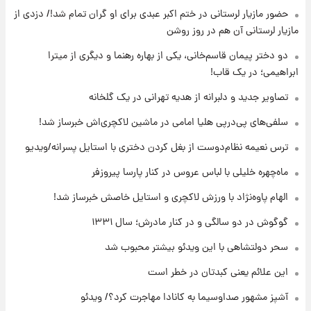
حضور مازیار لرستانی در ختم اکبر عبدی برای او گران تمام شد!/ دزدی از
۱۳ ساعت پیش
مازیار لرستانی آن هم در روز روشن
با قدرتمندترین و بادوام ترین تانک جهان آشنا
شوید+ فیلم
دو دختر پیمان قاسم‌خانی، یکی از بهاره رهنما و دیگری از میترا
ابراهیمی؛ در یک قاب!
۱۴ ساعت پیش
تصاویر جدید و دلبرانه از هدیه تهرانی در یک گلخانه
قیمت طلا ۱۸عیار امروز شنبه ۱۷ مرداد ۱۴۰۵
+جدول
سلفی‌های پی‌درپی هلیا امامی در ماشین لاکچری‌اش خبرساز شد!
ترس نعیمه نظام‌دوست از بغل کردن دختری با استایل پسرانه/ویدیو
۱۴ ساعت پیش
قیمت محصولات ایران‌خودرو و سایپا امروز شنبه
ماه‌چهره خلیلی با لباس عروس در کنار پارسا پیروزفر
۱۷ مرداد ۱۴۰۵
الهام پاوه‌نژاد با ورزش لاکچری و استایل خاصش خبرساز شد!
گوگوش در دو سالگی و در کنار مادرش؛ سال ۱۳۳۱
سحر دولتشاهی با این ویدئو بیشتر محبوب شد
این علائم یعنی کبدتان در خطر است
آشپز مشهور صداوسیما به کانادا مهاجرت کرد؟/ ویدئو