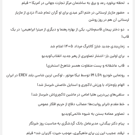
لحظه برخورد رعد و برق به ساختمان مرکز تجارت جهانی در آمریکا + فیلم
حضور مازیار لرستانی در ختم اکبر عبدی برای او گران تمام شد!/ دزدی از مازیار
لرستانی آن هم در روز روشن
دو دختر پیمان قاسم‌خانی، یکی از بهاره رهنما و دیگری از میترا ابراهیمی؛ در یک
قاب!
زمان‌بندی جدید شارژ کالابرگ مرداد ۱۴۰۵ اعلام شد
برای اولین بار؛ انتشار تصاویری از رهبر جدید انقلاب/ویدیو
قاب عاشقانه و پست متفاوت همسر شاهرخ استخری!
رونمایی خودرو IM LS۹ توسط نیکا موتور ، لوکس ترین شاسی بلند EREV در ایران
الهام پاوه‌نژاد با ورزش لاکچری و استایل خاصش خبرساز شد!
سلفی‌های پی‌درپی هلیا امامی در ماشین لاکچری‌اش خبرساز شد!
خط مقدم نابرابر روایت‌ها؛ مصائب دفاع از حریم افکار عمومی
تصاویر عمامه بستن به شیوه خاتمی/ویدیو
پیام دکتر بیگدلی، مدیرعامل بانک گردشگری به مناسبت روز خبرنگار
ترفند عجیب این زن برای ماهیگیری، موجب حیرت کاربران شد+ فیلم