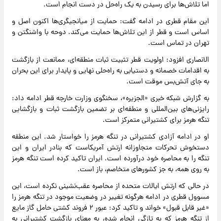
اما تلاش‌ها برای رسیدن به یک راه‌حل در دست انجام است.
این مقام قطری در ادامه گفت: حمایت از میانجیگری‌ها اکنون اصل و
اساس است و قطر از این تلاش‌ها حمایت می‌کند. دوحه با واشنگتن و
تهران در تماس است.
الانصاری افزود: اولویت قطر تثبیت ثبات منطقه‌ای، ممانعت از بازگشت
به اقدامات خصمانه و دستیابی به راه‌حلی نهایی و پایدار برای این بحران
به جای آتش‌بس موقت است.
به گزارش شبکه خبری «الجزیره»، سخنگوی وزارت خارجه قطر ادامه داد:
رایزنی‌های بین‌المللی و منطقه‌ای بر تضمین بازگشت ثبات و بازگشایی
تنگه هرمز برای کشتیرانی متمرکز است.
او در ادامه آزادی کشتیرانی در تنگه هرمز را خواستار شد. این منطقه
دستخوش تحرکات متجاوزانه ارتش آمریکاست که بنادر ایران و این
تنگه را به محاصره خود درآورده است. ایران تاکید کرده است تنگه هرمز
به روی همه، به جز کشور‌های متخاصم، باز است.
در حالی که ارتش ایالات متحده از محاصره عقب‌نشینی نکرده است، این
مسوول قطری در ادامه هرگونه تغییر در وضعیت موجود در تنگه هرمز را
«غیر قابل قبول» خواند و تاکید کرد: عبور ۲ فروند کشتی حامل گاز مایع
از تنگه هرمز که به تازگی انجام شده، به معنای بازگشت کشتیرانی به