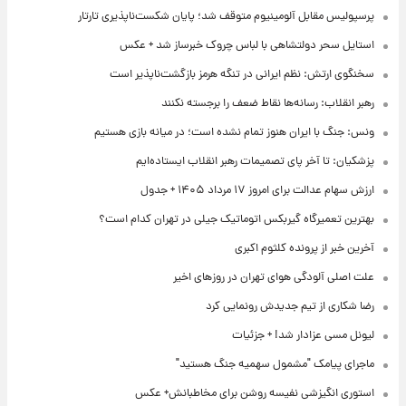
پرسپولیس مقابل آلومینیوم متوقف شد؛ پایان شکست‌ناپذیری تارتار
استایل سحر دولتشاهی با لباس چروک خبرساز شد + عکس
سخنگوی ارتش: نظم ایرانی در تنگه هرمز بازگشت‌ناپذیر است
رهبر انقلاب: رسانه‌ها نقاط ضعف را برجسته نکنند
ونس: جنگ با ایران هنوز تمام نشده است؛ در میانه بازی هستیم
پزشکیان: تا آخر پای تصمیمات رهبر انقلاب ایستاده‌ایم
ارزش سهام عدالت برای امروز ۱۷ مرداد ۱۴۰۵ + جدول
بهترین تعمیرگاه گیربکس اتوماتیک جیلی در تهران کدام است؟
آخرین خبر از پرونده کلثوم اکبری
علت اصلی آلودگی هوای تهران در روزهای اخیر
رضا شکاری از تیم جدیدش رونمایی کرد
لیونل مسی عزادار شد! + جزئیات
ماجرای پیامک "مشمول سهمیه جنگ هستید"
استوری انگیزشی نفیسه روشن برای مخاطبانش+ عکس