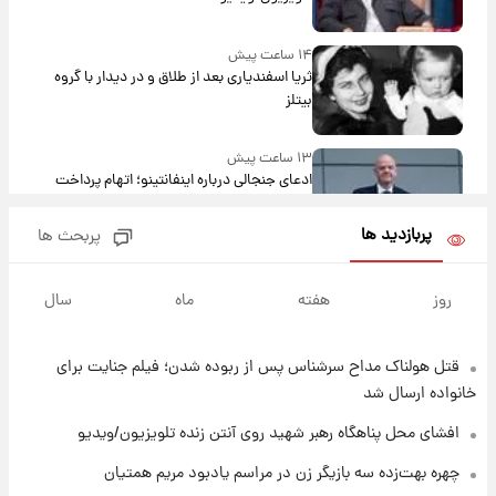
۱۴ ساعت پیش
ثریا اسفندیاری بعد از طلاق و در دیدار با گروه
بیتلز
۱۳ ساعت پیش
ادعای جنجالی درباره اینفانتینو؛ اتهام پرداخت
پول به معشوقه با درآمد یوفا
پربازدید ها
پربحث ها
۱۴ ساعت پیش
هشدار درباره کمبود یک ماده معدنی؛ خطر
روز
هفته
ماه
سال
آلزایمر و زوال عقل افزایش می‌یابد؟
قتل هولناک مداح سرشناس پس از ربوده شدن؛ فیلم جنایت برای
۱۴ ساعت پیش
انتقاد تند پیمان طالبی از مسئولان استقلال در
خانواده ارسال شد
پی رفتن رامین رضاییان+ عکس
افشای محل پناهگاه‌ رهبر شهید روی آنتن زنده تلویزیون/ویدیو
۱۴ ساعت پیش
چهره بهت‌زده سه بازیگر زن در مراسم یادبود مریم همتیان
قیمت گوشت گوساله و گوسفند امروز شنبه ۱۷