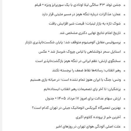
جشن تولد ۴۳ سالگی لیلا اوتادی با یک سورپرایز ویژه + فیلم
عمان: مذاکرات درباره تنگه هرمز در مسیر مثبتی قرار دارد
شوک تازه به بازار لبنیات؛ قیمت شیر افزایش یافت
تاریخ اعلام نتایج نهایی دکتری مشخص شد
پرسپولیس مقابل آلومینیوم متوقف شد؛ پایان شکست‌ناپذیری تارتار
استایل سحر دولتشاهی با لباس چروک خبرساز شد + عکس
سخنگوی ارتش: نظم ایرانی در تنگه هرمز بازگشت‌ناپذیر است
رهبر انقلاب: رسانه‌ها نقاط ضعف را برجسته نکنند
ونس: جنگ با ایران هنوز تمام نشده است؛ در میانه بازی هستیم
پزشکیان: تا آخر پای تصمیمات رهبر انقلاب ایستاده‌ایم
ارزش سهام عدالت برای امروز ۱۷ مرداد ۱۴۰۵ + جدول
بهترین تعمیرگاه گیربکس اتوماتیک جیلی در تهران کدام است؟
آخرین خبر از پرونده کلثوم اکبری
علت اصلی آلودگی هوای تهران در روزهای اخیر