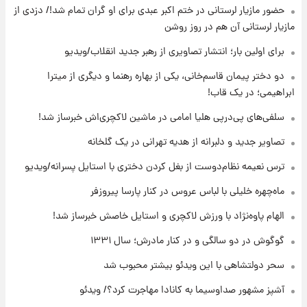
حضور مازیار لرستانی در ختم اکبر عبدی برای او گران تمام شد!/ دزدی از
مرداد ۱۴۰۵ +جدول
مازیار لرستانی آن هم در روز روشن
۱۵ ساعت پیش
برای اولین بار؛ انتشار تصاویری از رهبر جدید انقلاب/ویدیو
با قدرتمندترین و بادوام ترین تانک جهان آشنا
شوید+ فیلم
دو دختر پیمان قاسم‌خانی، یکی از بهاره رهنما و دیگری از میترا
ابراهیمی؛ در یک قاب!
۱۵ ساعت پیش
سلفی‌های پی‌درپی هلیا امامی در ماشین لاکچری‌اش خبرساز شد!
قیمت طلا ۱۸عیار امروز شنبه ۱۷ مرداد ۱۴۰۵
+جدول
تصاویر جدید و دلبرانه از هدیه تهرانی در یک گلخانه
ترس نعیمه نظام‌دوست از بغل کردن دختری با استایل پسرانه/ویدیو
۱۶ ساعت پیش
قیمت محصولات ایران‌خودرو و سایپا امروز شنبه
ماه‌چهره خلیلی با لباس عروس در کنار پارسا پیروزفر
۱۷ مرداد ۱۴۰۵
الهام پاوه‌نژاد با ورزش لاکچری و استایل خاصش خبرساز شد!
گوگوش در دو سالگی و در کنار مادرش؛ سال ۱۳۳۱
سحر دولتشاهی با این ویدئو بیشتر محبوب شد
آشپز مشهور صداوسیما به کانادا مهاجرت کرد؟/ ویدئو