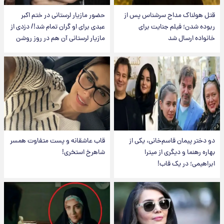
قتل هولناک مداح سرشناس پس از
حضور مازیار لرستانی در ختم اکبر
ربوده شدن؛ فیلم جنایت برای
عبدی برای او گران تمام شد!/ دزدی از
خانواده ارسال شد
مازیار لرستانی آن هم در روز روشن
دو دختر پیمان قاسم‌خانی، یکی از
قاب عاشقانه و پست متفاوت همسر
بهاره رهنما و دیگری از میترا
شاهرخ استخری!
ابراهیمی؛ در یک قاب!