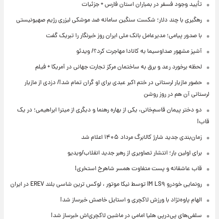
تأیید وجود فسفر در بمباران استان فارس + جزئیات
رهگیری با چند دلار؛ شکست سنگین سامانه ضد موشکی لیزری رژیم صهیونیستی
با صدور پیامی؛ مدیرعامل بانک ملی ایران روز خبرنگار را تبریک گفت
آشپز مشهور صداوسیما به کانادا مهاجرت کرد؟/ ویدئو
لحظه برخورد رعد و برق به ساختمان مرکز تجارت جهانی در آمریکا + فیلم
حضور مازیار لرستانی در ختم اکبر عبدی برای او گران تمام شد!/ دزدی از مازیار
لرستانی آن هم در روز روشن
دو دختر پیمان قاسم‌خانی، یکی از بهاره رهنما و دیگری از میترا ابراهیمی؛ در یک
قاب!
زمان‌بندی جدید شارژ کالابرگ مرداد ۱۴۰۵ اعلام شد
برای اولین بار؛ انتشار تصاویری از رهبر جدید انقلاب/ویدیو
قاب عاشقانه و پست متفاوت همسر شاهرخ استخری!
رونمایی خودرو IM LS۹ توسط نیکا موتور ، لوکس ترین شاسی بلند EREV در ایران
الهام پاوه‌نژاد با ورزش لاکچری و استایل خاصش خبرساز شد!
سلفی‌های پی‌درپی هلیا امامی در ماشین لاکچری‌اش خبرساز شد!