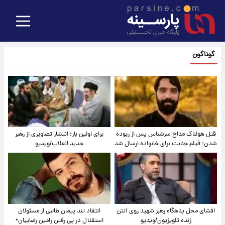
گوناگون
قتل هولناک مداح سرشناس پس از ربوده
برای اولین بار؛ انتشار تصاویری از رهبر
شدن؛ فیلم جنایت برای خانواده ارسال شد
جدید انقلاب/ویدیو
افشای محل پناهگاه‌ رهبر شهید روی آنتن
انتقاد تند پیمان طالبی از مسئولان
زنده تلویزیون/ویدیو
استقلال در پی رفتن رامین رضاییان+