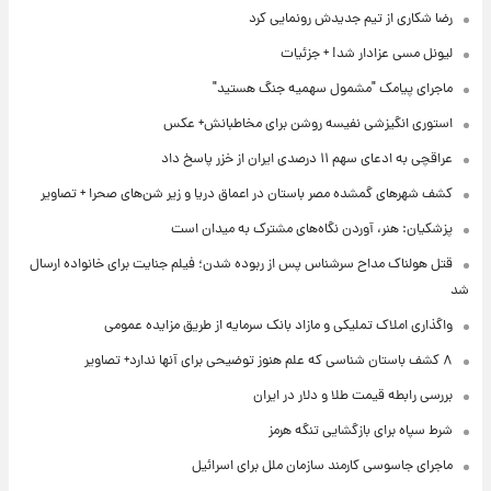
رضا شکاری از تیم جدیدش رونمایی کرد
لیونل مسی عزادار شد! + جزئیات
ماجرای پیامک "مشمول سهمیه جنگ هستید"
استوری انگیزشی نفیسه روشن برای مخاطبانش+ عکس
عراقچی به ادعای سهم ۱۱ درصدی ایران از خزر پاسخ داد
کشف شهرهای گمشده مصر باستان در اعماق دریا و زیر شن‌های صحرا + تصاویر
پزشکیان: هنر، آوردن نگاه‌های مشترک به میدان است
قتل هولناک مداح سرشناس پس از ربوده شدن؛ فیلم جنایت برای خانواده ارسال
شد
واگذاری املاک تملیکی و مازاد بانک سرمایه از طریق مزایده عمومی
۸ کشف باستان شناسی که علم هنوز توضیحی برای آنها ندارد+ تصاویر
بررسی رابطه قیمت طلا و دلار در ایران
شرط سپاه برای بازگشایی تنگه هرمز
ماجرای جاسوسی کارمند سازمان ملل برای اسرائیل