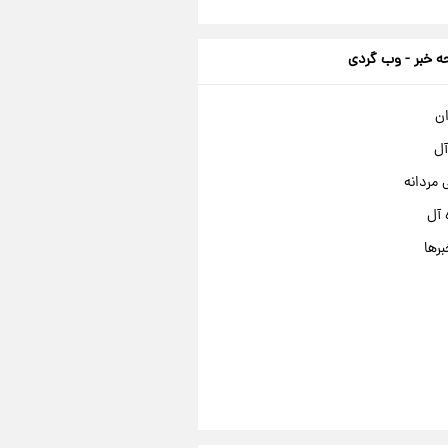
 خبر - وب گردی
ان
آل
مردانه
 آل
برها