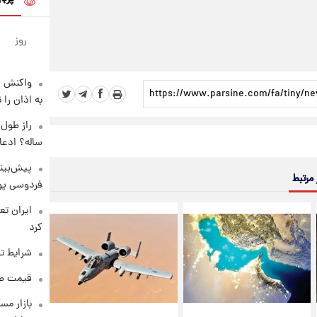
روز
واکنش س
به اذان را 
ساله؟ ادعا
پیش‌بینی
 مرتبط
فردوسی پور
کرد
شرایط تف
قیمت طلا و 
بازار مس