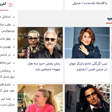
با اقساط بلندمدت + جدول
آخری
استایل ع
جره
طلب حلالی
پرسپولیس
چهار ماس
بهترین م
در ششم ا
این مناطق
تیپ گل‌گلی خانم بازیگر جوان
زمان پخش «مرد سه هزار
در جشن نفس | تصاویر
چهره» مشخص شد
پزشکیان: 
برق بسیار ک
کنایه قال
خود عمل کن
رصد این 
ممکن است