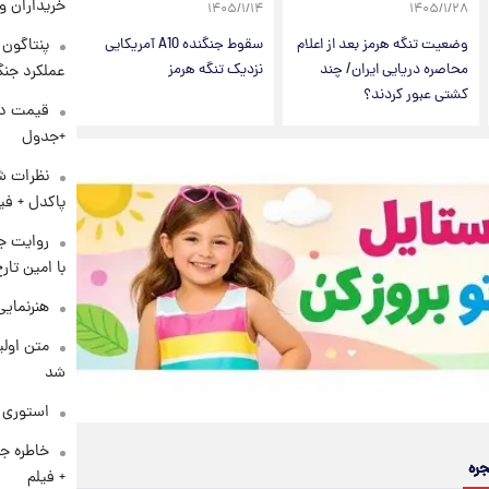
خریداران و
۱۴۰۵/۱/۱۴
۱۴۰۵/۱/۲۸
وضعیت تنگه هرمز بعد از اعلام
سقوط جنگنده A10 آمریکایی
محاصره دریایی ایران/ چند
نزدیک تنگه هرمز
عملکرد جنگ
کشتی عبور کردند؟
+جدول
نظرات شن
پاکدل + فی
روایت ج
با امین تار
هنرنمایی
متن اولی
شد
استوری م
خاطره جا
جره
+ فیلم