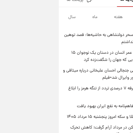
پربحث ها
فال قهوه روزانه پنجشنبه ۱۵ مرداد
ماه ۱۴۰۵
هفته
ماه
سال
۱ روز پیش
فال روزانه واقعی پنجشنبه ۱۵
مرداد ۱۴۰۵
حر دولتشاهی به حاشیه‌ها: قصد توهین
۱ روز پیش
نداشتم
ارزش سهام عدالت برای امروز
چهارشنبه ۱۴ مرداد + جدول
راز طول عمر انسان در دستان یک نوجوان ۱۵
یی که جهان را شگفت‌زده کرد
۱ روز پیش
آغاز طرح جدید فروش مشارکت در
 جنجالی احسان علیخانی درباره میثاقی و
تولید سایپا؛ نام خودرو، مبلغ پیش
 وایرال شد+فیلم
پرداخت و زمان تحویل | سود
مشارکت چند درصد است؟
ایران تعرفه ۷ درصدی تردد از تنگه هرمز را ابلاغ
اهم‌نامه به نفع ایران بهبود یافت
سکه امروز پنجشنبه ۱۵ مرداد ۱۴۰۵
کن در مرداد آرام گرفت؛ کاهش تحرک