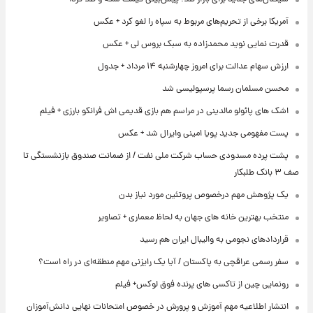
آمریکا برخی از تحریم‌های مربوط به سپاه را لغو کرد + عکس
قدرت نمایی نوید محمدزاده به سبک بروس لی + عکس
ارزش سهام عدالت برای امروز چهارشنبه ۱۴ مرداد + جدول
محسن مسلمان رسما پرسپولیسی شد
اشک های پائولو مالدینی در مراسم هم بازی قدیمی اش فرانکو بارزی + فیلم
پست مفهومی جدید پویا امینی وایرال شد + عکس
پشت پرده‌ مسدودی حساب شرکت ملی نفت / از ضمانت صندوق بازنشستگی تا
صف ۳ بانک طلبکار
یک پژوهش مهم درخصوص پروتئین مورد نیاز بدن
منتخب بهترین خانه های جهان به لحاظ معماری + تصاویر
قراردادهای نجومی به والیبال ایران هم رسید
سفر رسمی عراقچی به پاکستان / آیا یک رایزنی مهم منطقه‌ای در راه است؟
رونمایی چین از تاکسی های پرنده فوق لوکس+ فیلم
انتشار اطلاعیه مهم آموزش و پرورش در خصوص امتحانات نهایی دانش‌آموزان