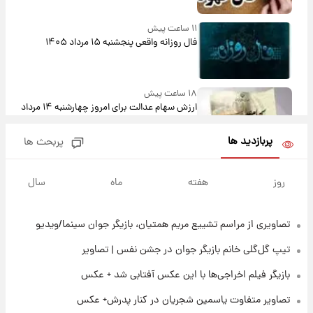
۱۱ ساعت پیش
فال روزانه واقعی پنجشنبه ۱۵ مرداد ۱۴۰۵
۱۸ ساعت پیش
ارزش سهام عدالت برای امروز چهارشنبه ۱۴ مرداد
+ جدول
پربازدید ها
پربحث ها
۲۲ ساعت پیش
آغاز طرح جدید فروش مشارکت در تولید سایپا؛
روز
هفته
ماه
سال
نام خودرو، مبلغ پیش پرداخت و زمان تحویل |
سود مشارکت چند درصد است؟
تصاویری از مراسم تشییع مریم همتیان، بازیگر جوان سینما/ویدیو
۲۳ ساعت پیش
زمان پخش «مرد سه هزار چهره» مشخص شد
تیپ گل‌گلی خانم بازیگر جوان در جشن نفس | تصاویر
بازیگر فیلم اخراجی‌ها با این عکس آفتابی شد + عکس
۱ روز پیش
تصاویر متفاوت یاسمین شجریان در کنار پدرش+ عکس
کار استقلال و رامین رضاییان رسما تمام شد +