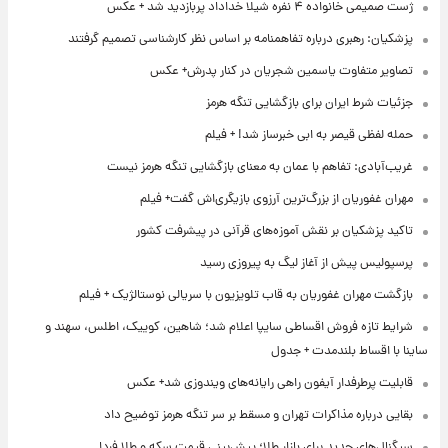
ژست صمیمی خانواده ۴ نفره شیلا خداداد پربازدید شد + عکس
پزشکیان: رهبری درباره تفاهمنامه بر اساس نظر کارشناسی تصمیم گرفتند
تصاویر متفاوت یاسمین شجریان در کنار پدرش+ عکس
جزئیات شرط ایران برای بازگشایی تنگه هرمز
حمله لفظی قیصر به ابی خبرساز شد! + فیلم
غریب‌آبادی: تفاهم با عمان به معنای بازگشایی تنگه هرمز نیست
مهران غفوریان از بزرگ‌ترین آرزوی بازیگری‌اش گفت+ فیلم
تاکید پزشکیان بر نقش آموزه‌های قرآنی در پیشرفت کشور
پرسپولیس پیش از آغاز لیگ به پیروزی رسید
بازگشت مهران غفوریان به قاب تلویزیون با سریالی نوستالژیک + فیلم
شرایط تازه فروش اقساطی سایپا اعلام شد؛ شاهین، کوییک، اطلس، سهند و
ساینا با اقساط بلندمدت + جدول
قابلیت پرطرفدار آیفون راهی رایانه‌های ویندوزی شد+ عکس
بقایی درباره مذاکرات تهران و مسقط بر سر تنگه هرمز توضیح داد
سیگنال‌های جدید برای بازار طلا؛ پیش‌بینی قیمت سکه و طلا فردا