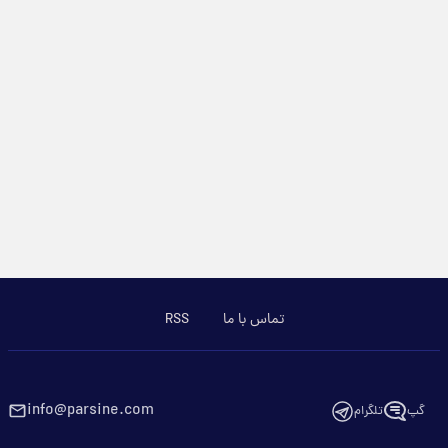
تماس با ما
RSS
info@parsine.com
گپ
تلگرام