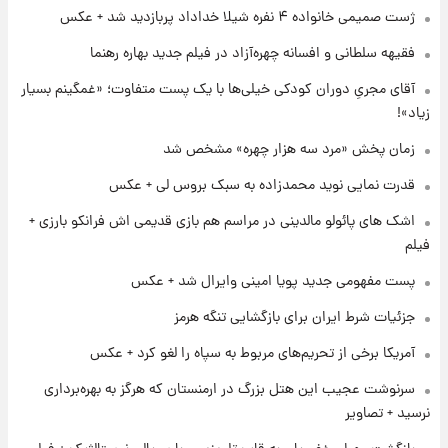
عکس / خداحافظی صمیمانه آبی ها با رامین!
ژست صمیمی خانواده ۴ نفره شیلا خداداد پربازدید شد + عکس
فقیهه سلطانی و افسانه چهره‌آزاد در فیلم جدید بهاره رهنما
۱ روز پیش
آتش اختلاف در اینستاگرام؛ تمجید از حردانی به
آقای مجریِ دوران کودکی خیلی‌ها با یک پست متفاوت؛ «غمگینم بسیار
مذاق رضاییان خوش نیامد+عکس
زیاد»!
زمان پخش «مرد سه هزار چهره» مشخص شد
۱ روز پیش
پروین اعتصامی در دوران نوجوانی؛ اواخر دهه
قدرت نمایی نوید محمدزاده به سبک بروس لی + عکس
۱۲۹۰ شمسی
اشک های پائولو مالدینی در مراسم هم بازی قدیمی اش فرانکو بارزی +
فیلم
۱ روز پیش
قدرت‌نمایی نظامی چین؛ بمب‌افکن حامل موشک
پست مفهومی جدید پویا امینی وایرال شد + عکس
هسته‌ای در آسمان ظاهر شد
جزئیات شرط ایران برای بازگشایی تنگه هرمز
آمریکا برخی از تحریم‌های مربوط به سپاه را لغو کرد + عکس
سرنوشت عجیب این هتل بزرگ در ارمنستان که هرگز به بهره‌برداری
نرسید + تصاویر